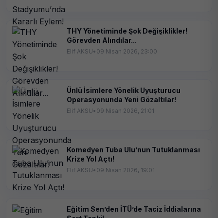
THY Yönetiminde Şok Değişiklikler!
Görevden Alındılar...
Elif AKSU
•
09 Nisan 2026, 23:00
Ünlü İsimlere Yönelik Uyuşturucu
Operasyonunda Yeni Gözaltılar!
Elif AKSU
•
09 Nisan 2026, 21:01
Komedyen Tuba Ulu’nun Tutuklanması
Krize Yol Açtı!
Elif AKSU
•
09 Nisan 2026, 19:01
Eğitim Sen’den İTÜ’de Taciz İddialarına