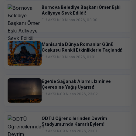
Bornova Belediye Başkanı Ömer Eşki
Adliyeye Sevk Edildi!
Elif AKSU
•
10 Nisan 2026, 03:00
Manisa’da Dünya Romanlar Günü
Coşkusu Renkli Etkinliklerle Taçlandı!
Elif AKSU
•
10 Nisan 2026, 01:01
Ege’de Sağanak Alarmı: İzmir ve
Çevresine Yağış Uyarısı!
Elif AKSU
•
09 Nisan 2026, 23:02
ODTÜ Öğrencilerinden Devrim
Stadyumu’nda Kararlı Eylem!
Elif AKSU
•
09 Nisan 2026, 23:01