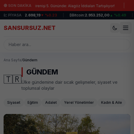
Ana içeriğe atla
|
🔴 SON DAKİKA
de Maden Direnişi 5. Gününde: Alagöz İddiaları Tartışılıyor!
Diyaliz

BIST 100:
💹 PİYASA
12.698,19
▼ %0.23
|
₿
Bitcoin:
2.953.252,00
▲ %0.49
|
SANSURSUZ.NET
Ana Sayfa
/
Gündem
GÜNDEM
🇹🇷
Ülke gündemine dair sıcak gelişmeler, siyaset ve
toplumsal olaylar
Siyaset
Eğitim
Adalet
Yerel Yönetimler
Kadın & Aile