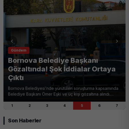
Gündem
Bornova Belediye Başkanı
Gözaltında! Şok İddialar Ortaya
Çıktı
Bornova Belediyesi’nde yürütülen soruşturma kapsamında
Belediye Başkanı Ömer Eşki ve üç kişi gözaltına alındı.
İddialar arasında bankamatik memurluk ve resmi belgede
sahtecilik suçları yer alıyor.
1
2
3
4
5
6
7
Son Haberler