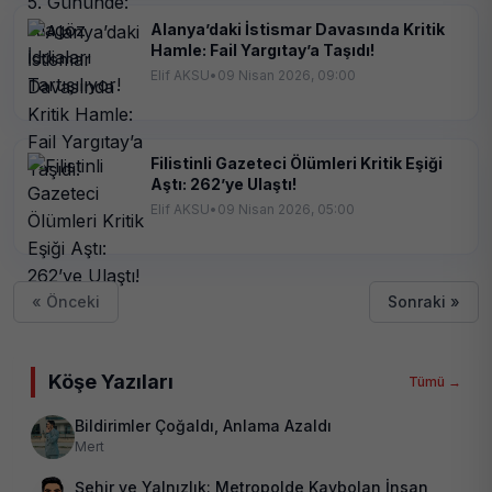
Alanya’daki İstismar Davasında Kritik
Hamle: Fail Yargıtay’a Taşıdı!
Elif AKSU
•
09 Nisan 2026, 09:00
Filistinli Gazeteci Ölümleri Kritik Eşiği
Aştı: 262’ye Ulaştı!
Elif AKSU
•
09 Nisan 2026, 05:00
« Önceki
Sonraki »
Köşe Yazıları
Tümü →
Bildirimler Çoğaldı, Anlama Azaldı
Mert
Şehir ve Yalnızlık: Metropolde Kaybolan İnsan