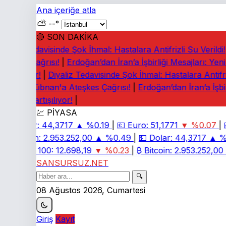
Ana içeriğe atla
⛅
--°
🔴 SON DAKİKA
yaliz Tedavisinde Şok İhmal: Hastalara Antifrizli Su Verildi!
|
eşkes Çağrısı!
|
Erdoğan’dan İran’a İşbirliği Mesajları: Yeni
rtışılıyor!
|
Diyaliz Tedavisinde Şok İhmal: Hastalara Antifrizli
rney: Lübnan'a Ateşkes Çağrısı!
|
Erdoğan’dan İran’a İşbirl
diaları Tartışılıyor!
|
💹 PİYASA
💵
Dolar:
44,3717
▲ %0.19
|
💶
Euro:
51,1771
▼ %0.07
|

₿
Bitcoin:
2.953.252,00
▲ %0.49
|
💵
Dolar:
44,3717
▲ %0
📈
BIST 100:
12.698,19
▼ %0.23
|
₿
Bitcoin:
2.953.252,00
▲
SANSURSUZ.NET
🔍
08 Ağustos 2026, Cumartesi
Giriş
Kayıt