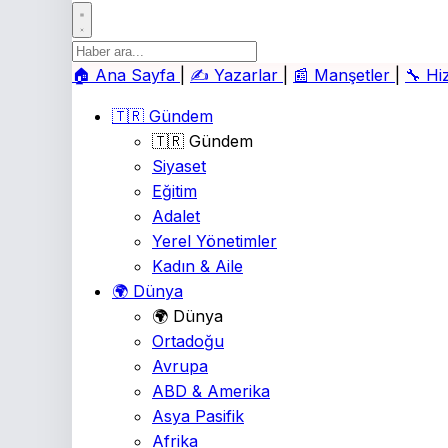
🏠
Ana Sayfa
|
✍️
Yazarlar
|
📰
Manşetler
|
🔧
Hi
🇹🇷 Gündem
🇹🇷 Gündem
Siyaset
Eğitim
Adalet
Yerel Yönetimler
Kadın & Aile
🌍 Dünya
🌍 Dünya
Ortadoğu
Avrupa
ABD & Amerika
Asya Pasifik
Afrika