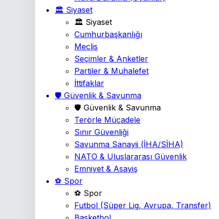
🏛️ Siyaset
🏛️ Siyaset
Cumhurbaşkanlığı
Meclis
Seçimler & Anketler
Partiler & Muhalefet
İttifaklar
🛡️ Güvenlik & Savunma
🛡️ Güvenlik & Savunma
Terörle Mücadele
Sınır Güvenliği
Savunma Sanayii
(İHA/SİHA)
NATO & Uluslararası Güvenlik
Emniyet & Asayiş
⚽ Spor
⚽ Spor
Futbol
(Süper Lig, Avrupa, Transfer)
Basketbol