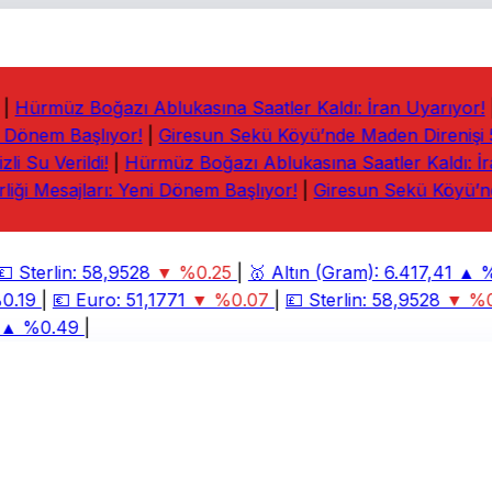
Hürmüz Boğazı Ablukasına Saatler Kaldı: İran Uyarıyor!
|
 Dönem Başlıyor!
|
Giresun Sekü Köyü’nde Maden Direnişi 5.
 Su Verildi!
|
Hürmüz Boğazı Ablukasına Saatler Kaldı: İra
iği Mesajları: Yeni Dönem Başlıyor!
|
Giresun Sekü Köyü’nde

Sterlin:
58,9528
▼ %0.25
|
🥇
Altın (Gram):
6.417,41
▲ %2
.19
|
💶
Euro:
51,1771
▼ %0.07
|
💷
Sterlin:
58,9528
▼ %0.
 %0.49
|