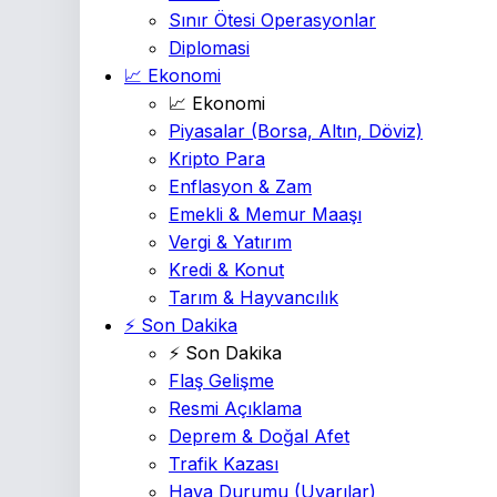
Sınır Ötesi Operasyonlar
Diplomasi
📈 Ekonomi
📈 Ekonomi
Piyasalar
(Borsa, Altın, Döviz)
Kripto Para
Enflasyon & Zam
Emekli & Memur Maaşı
Vergi & Yatırım
Kredi & Konut
Tarım & Hayvancılık
⚡ Son Dakika
⚡ Son Dakika
Flaş Gelişme
Resmi Açıklama
Deprem & Doğal Afet
Trafik Kazası
Hava Durumu
(Uyarılar)