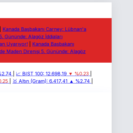
Kanada Başbakanı Carney: Lübnan'a
 Gününde: Alagöz İddiaları
n Uyarıyor!
|
Kanada Başbakanı
 Maden Direnişi 5. Gününde: Alagöz
.74
|
📈
BIST 100:
12.698,19
▼ %0.23
|
25
|
🥇
Altın (Gram):
6.417,41
▲ %2.74
|