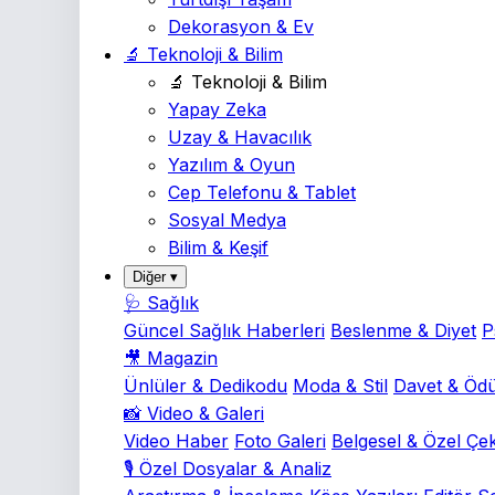
Dekorasyon & Ev
🔬 Teknoloji & Bilim
🔬 Teknoloji & Bilim
Yapay Zeka
Uzay & Havacılık
Yazılım & Oyun
Cep Telefonu & Tablet
Sosyal Medya
Bilim & Keşif
Diğer ▾
🩺 Sağlık
Güncel Sağlık Haberleri
Beslenme & Diyet
P
🎥 Magazin
Ünlüler & Dedikodu
Moda & Stil
Davet & Ödü
📸 Video & Galeri
Video Haber
Foto Galeri
Belgesel & Özel Çe
🎙️ Özel Dosyalar & Analiz