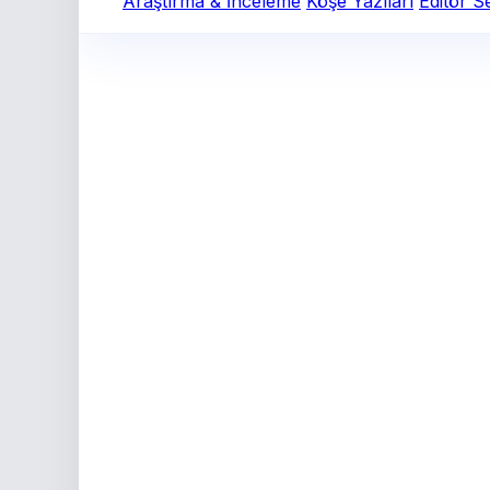
Araştırma & İnceleme
Köşe Yazıları
Editör S