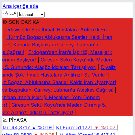
Ana içeriğe atla
⛅
--°
🔴 SON DAKİKA
z Tedavisinde Şok İhmal: Hastalara Antifrizli Su
!
|
Hürmüz Boğazı Ablukasına Saatler Kaldı: İran
yor!
|
Kanada Başbakanı Carney: Lübnan'a
s Çağrısı!
|
Erdoğan’dan İran’a İşbirliği Mesajları:
Dönem Başlıyor!
|
Giresun Sekü Köyü’nde Maden
şi 5. Gününde: Alagöz İddiaları Tartışılıyor!
|
Diyaliz
sinde Şok İhmal: Hastalara Antifrizli Su Verildi!
|
z Boğazı Ablukasına Saatler Kaldı: İran Uyarıyor!
da Başbakanı Carney: Lübnan'a Ateşkes Çağrısı!
|
n’dan İran’a İşbirliği Mesajları: Yeni Dönem
or!
|
Giresun Sekü Köyü’nde Maden Direnişi 5.
e: Alagöz İddiaları Tartışılıyor!
|
💹 PİYASA
lar:
44,3717
▲ %0.19
|
💶
Euro:
51,1771
▼ %0.07
|