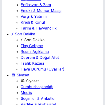
Enflasyon & Zam
Emekli & Memur Maaşı
Vergi & Yatırım
Kredi & Konut
Tarım & Hayvancılık
⚡ Son Dakika
⚡ Son Dakika
Flaş Gelişme
Resmi Açıklama
Deprem & Doğal Afet
Trafik Kazası
Hava Durumu
(Uyarılar)
🏛️ Siyaset
🏛️ Siyaset
Cumhurbaşkanlığı
Meclis
Seçimler & Anketler
Partiler & Muhalefet