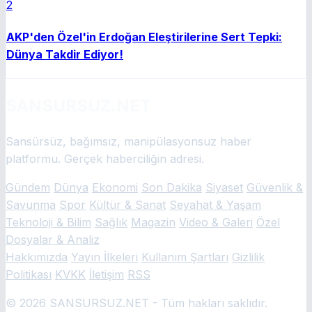
2
AKP'den Özel'in Erdoğan Eleştirilerine Sert Tepki:
Dünya Takdir Ediyor!
SANSURSUZ.NET
Sansürsüz, bağımsız, manipülasyonsuz haber
platformu. Gerçek haberciliğin adresi.
Gündem
Dünya
Ekonomi
Son Dakika
Siyaset
Güvenlik &
Savunma
Spor
Kültür & Sanat
Seyahat & Yaşam
Teknoloji & Bilim
Sağlık
Magazin
Video & Galeri
Özel
Dosyalar & Analiz
Hakkımızda
Yayın İlkeleri
Kullanım Şartları
Gizlilik
Politikası
KVKK
İletişim
RSS
© 2026 SANSURSUZ.NET - Tüm hakları saklıdır.