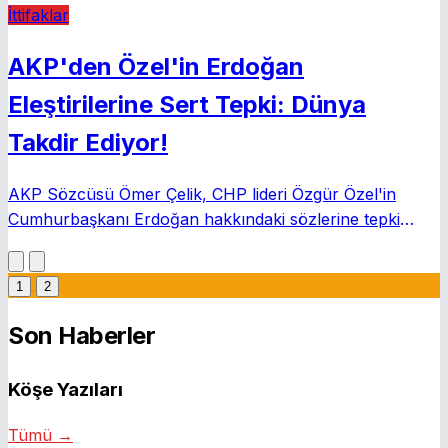
İttifaklar
AKP'den Özel'in Erdoğan
Eleştirilerine Sert Tepki: Dünya
Takdir Ediyor!
AKP Sözcüsü Ömer Çelik, CHP lideri Özgür Özel'in
Cumhurbaşkanı Erdoğan hakkındaki sözlerine tepki
gösterdi. Çelik, Erdoğan'ın kapsayıcı dış politikasının tüm
dünyada takdirle izlendiğini belirtti.
1
2
Son Haberler
Köşe Yazıları
Tümü →