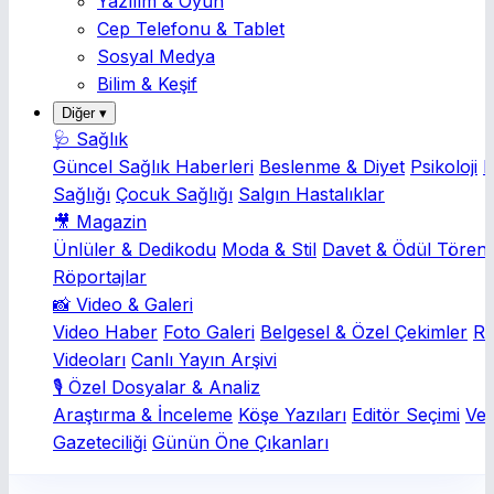
Yazılım & Oyun
Cep Telefonu & Tablet
Sosyal Medya
Bilim & Keşif
Diğer ▾
🩺 Sağlık
Güncel Sağlık Haberleri
Beslenme & Diyet
Psikoloji
K
Sağlığı
Çocuk Sağlığı
Salgın Hastalıklar
🎥 Magazin
Ünlüler & Dedikodu
Moda & Stil
Davet & Ödül Törenl
Röportajlar
📸 Video & Galeri
Video Haber
Foto Galeri
Belgesel & Özel Çekimler
Rö
Videoları
Canlı Yayın Arşivi
🎙️ Özel Dosyalar & Analiz
Araştırma & İnceleme
Köşe Yazıları
Editör Seçimi
Ver
Gazeteciliği
Günün Öne Çıkanları