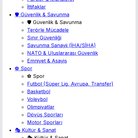
İttifaklar
🛡️ Güvenlik & Savunma
🛡️ Güvenlik & Savunma
Terörle Mücadele
Sınır Güvenliği
Savunma Sanayii
(İHA/SİHA)
NATO & Uluslararası Güvenlik
Emniyet & Asayiş
⚽ Spor
⚽ Spor
Futbol
(Süper Lig, Avrupa, Transfer)
Basketbol
Voleybol
Olimpiyatlar
Dövüş Sporları
Motor Sporları
🎭 Kültür & Sanat
🎭 Kültür & Sanat