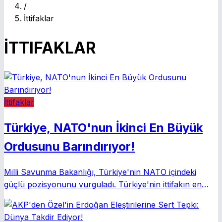
/
İttifaklar
İTTIFAKLAR
İttifaklar
Türkiye, NATO'nun İkinci En Büyük
Ordusunu Barındırıyor!
Milli Savunma Bakanlığı, Türkiye'nin NATO içindeki
güçlü pozisyonunu vurguladı. Türkiye'nin ittifakın en
büyük ikinci ordusuna sahip olduğu ve Montrö
Sözleşmesi'nden taviz vermeyeceği açıklandı.