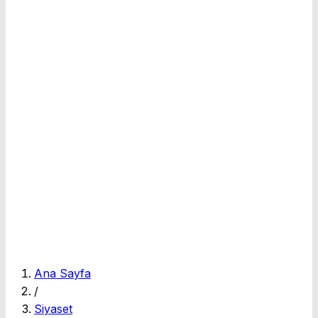
E
Ana Sayfa
/
Siyaset