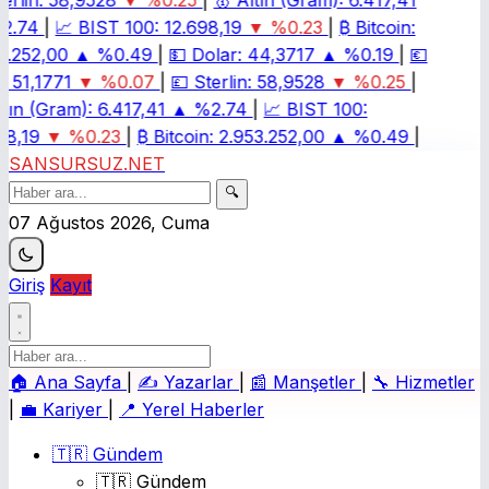
erlin:
58,9528
▼ %0.25
|
🥇
Altın (Gram):
6.417,41
2.74
|
📈
BIST 100:
12.698,19
▼ %0.23
|
₿
Bitcoin:
3.252,00
▲ %0.49
|
💵
Dolar:
44,3717
▲ %0.19
|
💶
:
51,1771
▼ %0.07
|
💷
Sterlin:
58,9528
▼ %0.25
|
tın (Gram):
6.417,41
▲ %2.74
|
📈
BIST 100:
98,19
▼ %0.23
|
₿
Bitcoin:
2.953.252,00
▲ %0.49
|
SANSURSUZ.NET
🔍
07 Ağustos 2026, Cuma
Giriş
Kayıt
🏠
Ana Sayfa
|
✍️
Yazarlar
|
📰
Manşetler
|
🔧
Hizmetler
|
💼
Kariyer
|
📍
Yerel Haberler
🇹🇷 Gündem
🇹🇷 Gündem