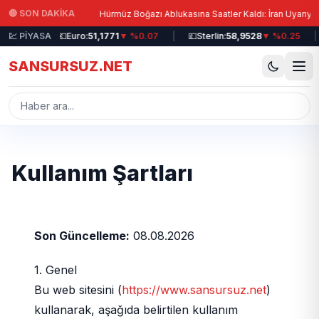
Ana içeriğe atla
|
🔴 SON DAKİKA
Su Verildi!
Hürmüz Boğazı Ablukasına Saatler Kaldı: İran Uyarıyor!
%0.19
💹 PİYASA
|
💶
Euro:
51,1771
▼ %0.07
|
💷
Sterlin:
58,9528
▼ %0.25
|
SANSURSUZ.NET
Kullanım Şartları
Son Güncelleme:
08.08.2026
1. Genel
Bu web sitesini (
https://www.sansursuz.net
)
kullanarak, aşağıda belirtilen kullanım