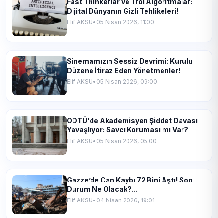
Fast Thinkerlar ve Trol Algoritmalar:
Dijital Dünyanın Gizli Tehlikeleri!
Elif AKSU
•
05 Nisan 2026, 11:00
Sinemamızın Sessiz Devrimi: Kurulu
Düzene İtiraz Eden Yönetmenler!
Elif AKSU
•
05 Nisan 2026, 09:00
ODTÜ'de Akademisyen Şiddet Davası
Yavaşlıyor: Savcı Koruması mı Var?
Elif AKSU
•
05 Nisan 2026, 05:00
Gazze’de Can Kaybı 72 Bini Aştı! Son
Durum Ne Olacak?...
Elif AKSU
•
04 Nisan 2026, 19:01