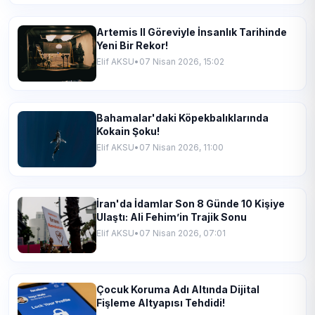
Artemis II Göreviyle İnsanlık Tarihinde
Yeni Bir Rekor!
Elif AKSU
•
07 Nisan 2026, 15:02
Bahamalar'daki Köpekbalıklarında
Kokain Şoku!
Elif AKSU
•
07 Nisan 2026, 11:00
İran'da İdamlar Son 8 Günde 10 Kişiye
Ulaştı: Ali Fehim’in Trajik Sonu
Elif AKSU
•
07 Nisan 2026, 07:01
Çocuk Koruma Adı Altında Dijital
Fişleme Altyapısı Tehdidi!