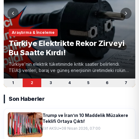
Araştırma & İnceleme
Türkiye Elektrikte Rekor Zirveyi
Bu Saatte Kırdı!
Türkiye'nin elektrik tüketiminde kritik saatler belirlendi.
TEİAŞ verileri, baraj ve güneş enerjisinin üretimdeki rolünü
ortaya koyuyor. Enerji sektöründeki son gelişmeler ve
geleceğe yönelik beklentiler haberimizde.
1
2
3
4
5
6
7
Son Haberler
Trump ve İran’ın 10 Maddelik Müzakere
Teklifi Ortaya Çıktı!
Elif AKSU
•
08 Nisan 2026, 07:00