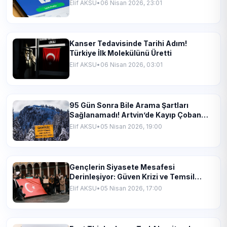
Elif AKSU
•
06 Nisan 2026, 23:01
Kanser Tedavisinde Tarihi Adım!
Türkiye İlk Molekülünü Üretti
Elif AKSU
•
06 Nisan 2026, 03:01
95 Gün Sonra Bile Arama Şartları
Sağlanamadı! Artvin’de Kayıp Çoban
İçin Umutlar İnceliyor
Elif AKSU
•
05 Nisan 2026, 19:00
Gençlerin Siyasete Mesafesi
Derinleşiyor: Güven Krizi ve Temsil
Problemi!
Elif AKSU
•
05 Nisan 2026, 17:00