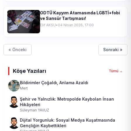
ODTÜ Kayyım Atamasında LGBTİ+fobi
ve Sansür Tartışması!
Elif AKSU
•
04 Nisan 2026, 17:00
« Önceki
Sonraki »
Köşe Yazıları
Tümü →
Bildirimler Çoğaldı, Anlama Azaldı
Mert
Şehir ve Yalnızlık: Metropolde Kaybolan İnsan
Hikâyeleri
Süleyman YAVUZ
Dijital Yorgunluk: Sosyal Medya Kuşatmasında
Gençliğin Kaybettikleri