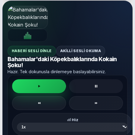
HABERI SESLI DINLE
AKILLI SESLI OKUMA
Bahamalar'daki Köpekbalıklarında Kokain
Şoku!
Hazir. Tek dokunusla dinlemeye baslayabilirsiniz.
Hiz