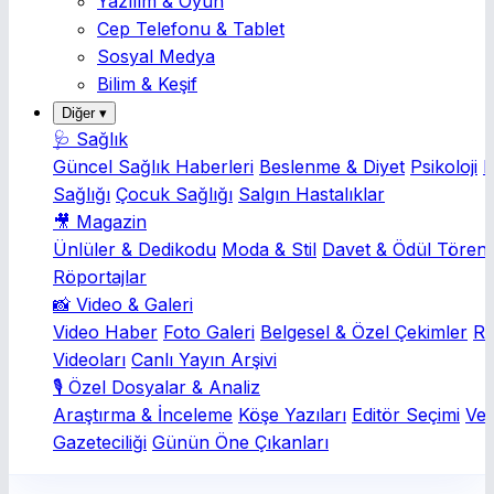
Yazılım & Oyun
Cep Telefonu & Tablet
Sosyal Medya
Bilim & Keşif
Diğer ▾
🩺 Sağlık
Güncel Sağlık Haberleri
Beslenme & Diyet
Psikoloji
K
Sağlığı
Çocuk Sağlığı
Salgın Hastalıklar
🎥 Magazin
Ünlüler & Dedikodu
Moda & Stil
Davet & Ödül Törenl
Röportajlar
📸 Video & Galeri
Video Haber
Foto Galeri
Belgesel & Özel Çekimler
Rö
Videoları
Canlı Yayın Arşivi
🎙️ Özel Dosyalar & Analiz
Araştırma & İnceleme
Köşe Yazıları
Editör Seçimi
Ver
Gazeteciliği
Günün Öne Çıkanları