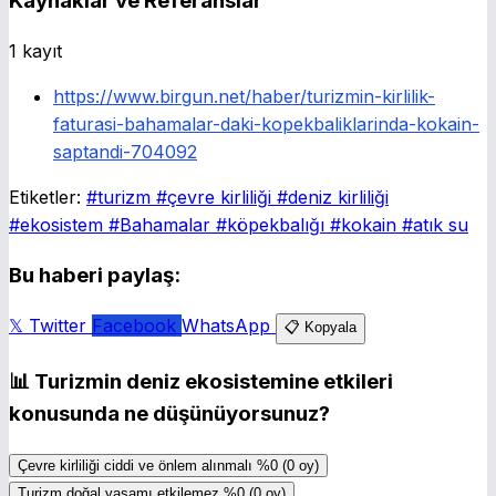
Kaynaklar ve Referanslar
1 kayıt
https://www.birgun.net/haber/turizmin-kirlilik-
faturasi-bahamalar-daki-kopekbaliklarinda-kokain-
saptandi-704092
Etiketler:
#turizm
#çevre kirliliği
#deniz kirliliği
#ekosistem
#Bahamalar
#köpekbalığı
#kokain
#atık su
Bu haberi paylaş:
𝕏 Twitter
Facebook
WhatsApp
📋 Kopyala
📊
Turizmin deniz ekosistemine etkileri
konusunda ne düşünüyorsunuz?
Çevre kirliliği ciddi ve önlem alınmalı
%0
(0 oy)
Turizm doğal yaşamı etkilemez
%0
(0 oy)