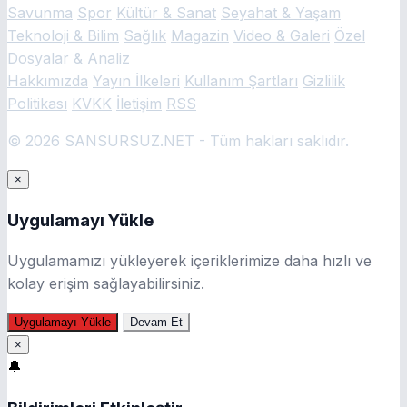
Savunma
Spor
Kültür & Sanat
Seyahat & Yaşam
Teknoloji & Bilim
Sağlık
Magazin
Video & Galeri
Özel
Dosyalar & Analiz
Hakkımızda
Yayın İlkeleri
Kullanım Şartları
Gizlilik
Politikası
KVKK
İletişim
RSS
© 2026 SANSURSUZ.NET - Tüm hakları saklıdır.
×
Uygulamayı Yükle
Uygulamamızı yükleyerek içeriklerimize daha hızlı ve
kolay erişim sağlayabilirsiniz.
Uygulamayı Yükle
Devam Et
×
🔔