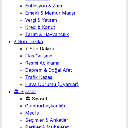
Enflasyon & Zam
Emekli & Memur Maaşı
Vergi & Yatırım
Kredi & Konut
Tarım & Hayvancılık
⚡ Son Dakika
⚡ Son Dakika
Flaş Gelişme
Resmi Açıklama
Deprem & Doğal Afet
Trafik Kazası
Hava Durumu
(Uyarılar)
🏛️ Siyaset
🏛️ Siyaset
Cumhurbaşkanlığı
Meclis
Seçimler & Anketler
Partiler & Muhalefet