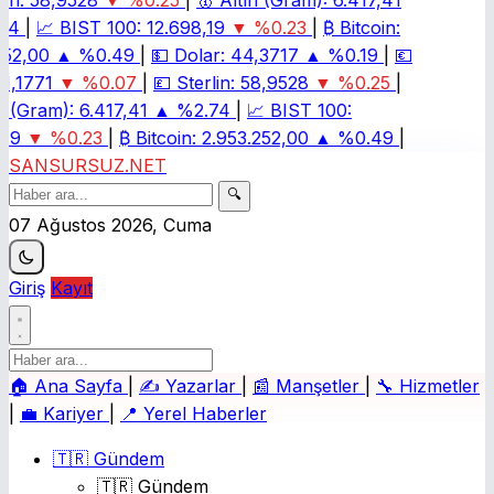
in:
58,9528
▼ %0.25
|
🥇
Altın (Gram):
6.417,41
4
|
📈
BIST 100:
12.698,19
▼ %0.23
|
₿
Bitcoin:
52,00
▲ %0.49
|
💵
Dolar:
44,3717
▲ %0.19
|
💶
1,1771
▼ %0.07
|
💷
Sterlin:
58,9528
▼ %0.25
|
 (Gram):
6.417,41
▲ %2.74
|
📈
BIST 100:
19
▼ %0.23
|
₿
Bitcoin:
2.953.252,00
▲ %0.49
|
SANSURSUZ.NET
🔍
07 Ağustos 2026, Cuma
Giriş
Kayıt
🏠
Ana Sayfa
|
✍️
Yazarlar
|
📰
Manşetler
|
🔧
Hizmetler
|
💼
Kariyer
|
📍
Yerel Haberler
🇹🇷 Gündem
🇹🇷 Gündem