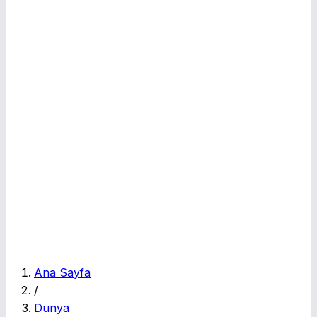
E
Ana Sayfa
/
Dünya