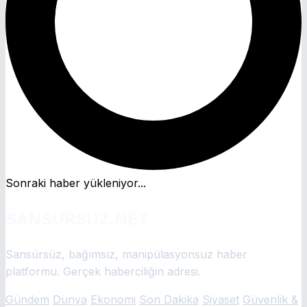
Sonraki haber yükleniyor...
SANSURSUZ.NET
Sansürsüz, bağımsız, manipülasyonsuz haber
platformu. Gerçek haberciliğin adresi.
Gündem
Dünya
Ekonomi
Son Dakika
Siyaset
Güvenlik &