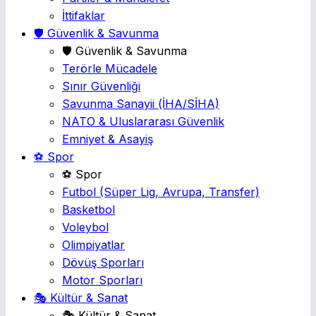
İttifaklar
🛡️ Güvenlik & Savunma
🛡️ Güvenlik & Savunma
Terörle Mücadele
Sınır Güvenliği
Savunma Sanayii
(İHA/SİHA)
NATO & Uluslararası Güvenlik
Emniyet & Asayiş
⚽ Spor
⚽ Spor
Futbol
(Süper Lig, Avrupa, Transfer)
Basketbol
Voleybol
Olimpiyatlar
Dövüş Sporları
Motor Sporları
🎭 Kültür & Sanat
🎭 Kültür & Sanat