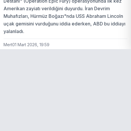
Destanı" (Operation Epic Fury) operasyonunda ilk kez
Amerikan zayiatı verildiğini duyurdu. İran Devrim
Muhafızları, Hürmüz Boğazı"nda USS Abraham Lincoln
uçak gemisini vurduğunu iddia ederken, ABD bu iddiayı
yalanladı.
Mert
01 Mart 2026, 19:59