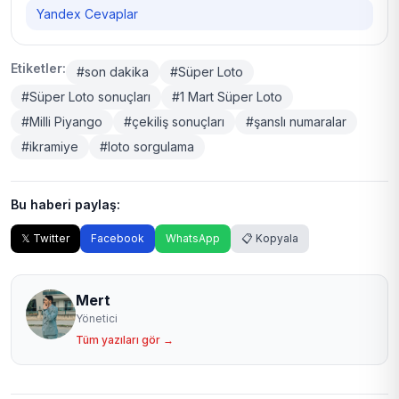
Yandex Cevaplar
Etiketler:
#son dakika
#Süper Loto
#Süper Loto sonuçları
#1 Mart Süper Loto
#Milli Piyango
#çekiliş sonuçları
#şanslı numaralar
#ikramiye
#loto sorgulama
Bu haberi paylaş:
𝕏 Twitter
Facebook
WhatsApp
📋 Kopyala
Mert
Yönetici
Tüm yazıları gör →