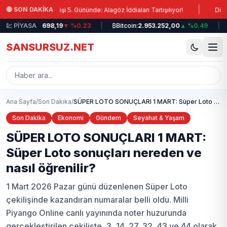
Ana içeriğe atla
|
🔴 SON DAKİKA
aden Direnişi 5. Gününde: Alagöz İddiaları Tartışılıyor!
Diyaliz Ted
IST 100:
💹 PİYASA
12.698,19
▼ %0.23
|
₿
Bitcoin:
2.953.252,00
▲ %0.49
|
💵
SANSURSUZ.NET
Ana Sayfa
/
Son Dakika
/
SÜPER LOTO SONUÇLARI 1 MART: Süper Loto sonuçları nereden ve nasıl öğrenilir?
Son Dakika
Ekonomi
Gündem
Seyahat & Yaşam
SÜPER LOTO SONUÇLARI 1 MART:
Süper Loto sonuçları nereden ve
nasıl öğrenilir?
1 Mart 2026 Pazar günü düzenlenen Süper Loto
çekilişinde kazandıran numaralar belli oldu. Milli
Piyango Online canlı yayınında noter huzurunda
gerçekleştirilen çekilişte, 3, 14, 27, 32, 43 ve 44 olarak