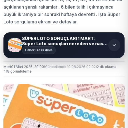
açıklanan şanslı rakamlar . 6 bilen talihli çıkmayınca
büyük ikramiye bir sonraki haftaya devretti . İşte Süper
Loto sorgulama ekranı ve detaylar.
SÜPER LOTO SONUÇLARI 1 MART:
Süper Loto sonuçları nereden ve nasıl
öğrenilir?
Haberi sesli dinle
Mert
01 Mart 2026, 20:00
(Güncellendi: 10.08.2026 02:02)
2 dk okuma
418 görüntüleme