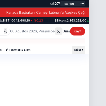
⛅
27°
|
Kanada Başbakanı Carney: Lübnan'a Ateşkes Çağrısı!

BIST 100:
12.698,19
▼ %0.23
|
₿
Bitcoin:
2.953.252,00
▲ %0.49
|
🔍
06 Ağustos 2026, Perşembe
Giriş
Kayıt
am
🔬 Teknoloji & Bilim
Diğer ▾