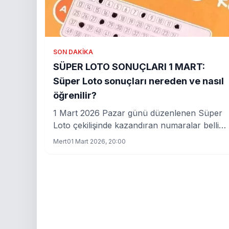
SON DAKIKA
SÜPER LOTO SONUÇLARI 1 MART:
Süper Loto sonuçları nereden ve nasıl
öğrenilir?
1 Mart 2026 Pazar günü düzenlenen Süper
Loto çekilişinde kazandıran numaralar belli
oldu. Milli Piyango Online canlı yayınında
Mert
01 Mart 2026, 20:00
noter huzurunda gerçekleştirilen çekilişte, 3,
14, 27, 32, 43 ve 44 olarak açıklanan şanslı
rakamlar . 6 bilen talihli çıkmayınca büyük
ikramiye bir sonraki haftaya devretti . İşte
Süper Loto sorgulama ekranı ve detaylar.