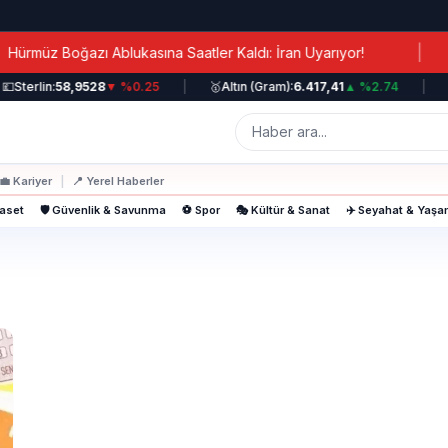
|
müz Boğazı Ablukasına Saatler Kaldı: İran Uyarıyor!

Sterlin:
58,9528
▼ %0.25
|
🥇
Altın (Gram):
6.417,41
▲ %2.74
|

💼
Kariyer
|
📍
Yerel Haberler
yaset
🛡️ Güvenlik & Savunma
⚽ Spor
🎭 Kültür & Sanat
✈️ Seyahat & Yaş