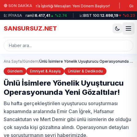
Ana içeriğe atla
|
🔴 SON DAKİKA
n’dan İran’a İşbirliği Mesajları: Yeni Dönem Başlıyor!
Giresun Sekü K
🥇
Altın (Gram):
💹 PİYASA
6.417,41
▲ %2.74
|
📈
BIST 100:
12.698,19
▼ %0.23
|
SANSURSUZ.NET
Ana Sayfa
/
Gündem
/
Ünlü İsimlere Yönelik Uyuşturucu Operasyonunda Yeni Gözaltılar!
Gündem
Emniyet & Asayiş
Ünlüler & Dedikodu
Ünlü İsimlere Yönelik Uyuşturucu
Operasyonunda Yeni Gözaltılar!
Bu hafta gerçekleştirilen uyuşturucu soruşturması
kapsamında aralarında Emir Can İğrek, Hafsanur
Sancaktutan ve Mert Demir gibi ünlü isimlerin de olduğu
çok sayıda kişi gözaltına alındı. Operasyonun detayları
ve soruşturmanın seyri haberimizde.