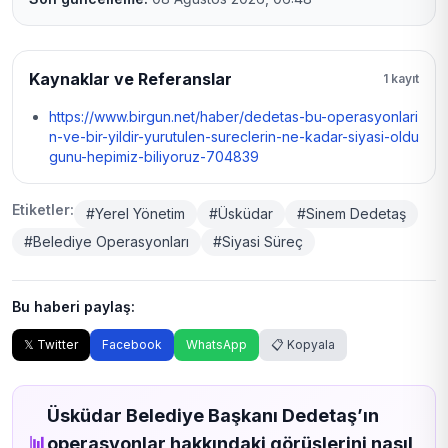
Kaynaklar ve Referanslar
1 kayıt
https://www.birgun.net/haber/dedetas-bu-operasyonlari
n-ve-bir-yildir-yurutulen-sureclerin-ne-kadar-siyasi-oldu
gunu-hepimiz-biliyoruz-704839
Etiketler:
#Yerel Yönetim
#Üsküdar
#Sinem Dedetaş
#Belediye Operasyonları
#Siyasi Süreç
Bu haberi paylaş:
𝕏 Twitter
Facebook
WhatsApp
📋 Kopyala
Üsküdar Belediye Başkanı Dedetaş’ın
📊
operasyonlar hakkındaki görüşlerini nasıl