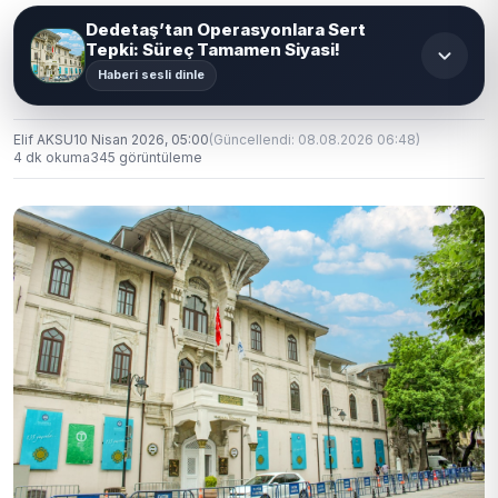
Dedetaş’tan Operasyonlara Sert
Tepki: Süreç Tamamen Siyasi!
Haberi sesli dinle
Elif AKSU
10 Nisan 2026, 05:00
(Güncellendi: 08.08.2026 06:48)
4 dk okuma
345 görüntüleme