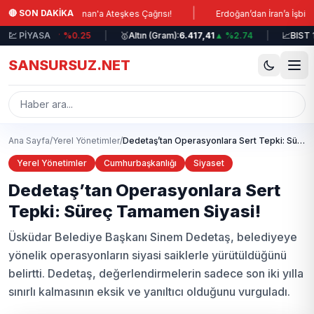
Ana içeriğe atla
|
🔴 SON DAKİKA
ney: Lübnan'a Ateşkes Çağrısı!
Erdoğan’dan İran’a İşbirliği Mesajla
8,9528
💹 PİYASA
▼ %0.25
|
🥇
Altın (Gram):
6.417,41
▲ %2.74
|
📈
BIST 100:
1
SANSURSUZ.NET
Ana Sayfa
/
Yerel Yönetimler
/
Dedetaş’tan Operasyonlara Sert Tepki: Süreç Tamamen Siyasi!
Yerel Yönetimler
Cumhurbaşkanlığı
Siyaset
Dedetaş’tan Operasyonlara Sert
Tepki: Süreç Tamamen Siyasi!
Üsküdar Belediye Başkanı Sinem Dedetaş, belediyeye
yönelik operasyonların siyasi saiklerle yürütüldüğünü
belirtti. Dedetaş, değerlendirmelerin sadece son iki yılla
sınırlı kalmasının eksik ve yanıltıcı olduğunu vurguladı.