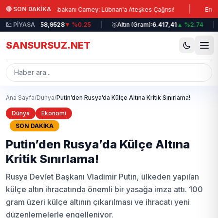
Ana içeriğe atla
|
🔴 SON DAKİKA
anada Başbakanı Carney: Lübnan'a Ateşkes Çağrısı!
Erdoğan’dan İra
💷
Sterlin:
💹 PİYASA
58,9528
▼ %0.25
|
🥇
Altın (Gram):
6.417,41
▲ %2.74
|
📈
B
SANSURSUZ.NET
Ana Sayfa
/
Dünya
/
Putin’den Rusya’da Külçe Altına Kritik Sınırlama!
Dünya
Ekonomi
SON DAKİKA
Putin’den Rusya’da Külçe Altına
Kritik Sınırlama!
Rusya Devlet Başkanı Vladimir Putin, ülkeden yapılan
külçe altın ihracatında önemli bir yasağa imza attı. 100
gram üzeri külçe altının çıkarılması ve ihracatı yeni
düzenlemelerle engelleniyor.