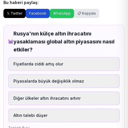
Bu haberi paylaş:
𝕏 Twitter
Facebook
WhatsApp
📋 Kopyala
Rusya'nın külçe altın ihracatını
📊
yasaklaması global altın piyasasını nasıl
etkiler?
Fiyatlarda ciddi artış olur
Piyasalarda büyük değişiklik olmaz
Diğer ülkeler altın ihracatını artırır
Altın talebi düşer
Toplam
0
oy