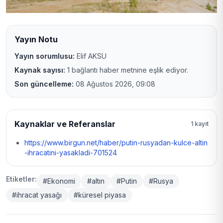
Yayın Notu
Yayın sorumlusu:
Elif AKSU
Kaynak sayısı:
1 bağlantı haber metnine eşlik ediyor.
Son güncelleme:
08 Ağustos 2026, 09:08
Kaynaklar ve Referanslar
1 kayıt
https://www.birgun.net/haber/putin-rusyadan-kulce-altin
-ihracatini-yasakladi-701524
Etiketler:
#Ekonomi
#altın
#Putin
#Rusya
#ihracat yasağı
#küresel piyasa