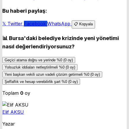
Bu haberi paylaş:
𝕏 Twitter
Facebook
WhatsApp
📋 Kopyala
📊
Bursa'daki belediye krizinde yeni yönetimi
nasıl değerlendiriyorsunuz?
Geçici atama doğru ve yerinde
%0
(0 oy)
Yolsuzluk iddiaları netleştirilmeli
%0
(0 oy)
Yeni başkan vekili uzun vadeli çözüm getirmeli
%0
(0 oy)
Şeffaflık ve hesap verebilirlik şart
%0
(0 oy)
Toplam
0
oy
Elif AKSU
Yazar