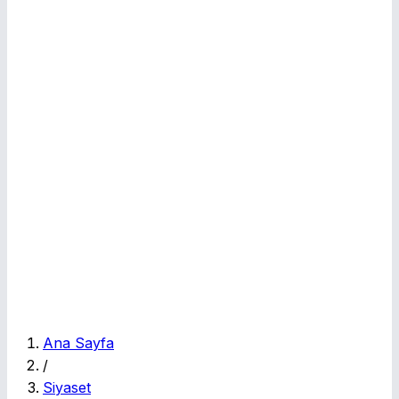
E
Ana Sayfa
/
Siyaset