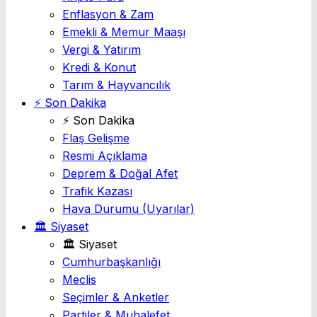
Enflasyon & Zam
Emekli & Memur Maaşı
Vergi & Yatırım
Kredi & Konut
Tarım & Hayvancılık
⚡ Son Dakika
⚡ Son Dakika
Flaş Gelişme
Resmi Açıklama
Deprem & Doğal Afet
Trafik Kazası
Hava Durumu
(Uyarılar)
🏛️ Siyaset
🏛️ Siyaset
Cumhurbaşkanlığı
Meclis
Seçimler & Anketler
Partiler & Muhalefet