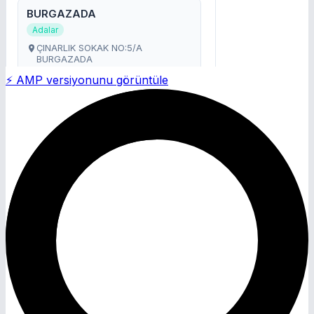
⚡ AMP versiyonunu görüntüle