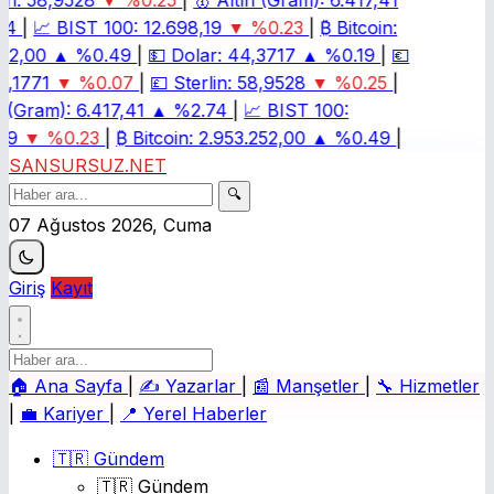
n:
58,9528
▼ %0.25
|
🥇
Altın (Gram):
6.417,41
4
|
📈
BIST 100:
12.698,19
▼ %0.23
|
₿
Bitcoin:
52,00
▲ %0.49
|
💵
Dolar:
44,3717
▲ %0.19
|
💶
,1771
▼ %0.07
|
💷
Sterlin:
58,9528
▼ %0.25
|
 (Gram):
6.417,41
▲ %2.74
|
📈
BIST 100:
19
▼ %0.23
|
₿
Bitcoin:
2.953.252,00
▲ %0.49
|
SANSURSUZ.NET
🔍
07 Ağustos 2026, Cuma
Giriş
Kayıt
🏠
Ana Sayfa
|
✍️
Yazarlar
|
📰
Manşetler
|
🔧
Hizmetler
|
💼
Kariyer
|
📍
Yerel Haberler
🇹🇷 Gündem
🇹🇷 Gündem