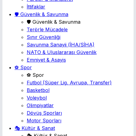
İttifaklar
🛡️ Güvenlik & Savunma
🛡️ Güvenlik & Savunma
Terörle Mücadele
Sınır Güvenliği
Savunma Sanayii
(İHA/SİHA)
NATO & Uluslararası Güvenlik
Emniyet & Asayiş
⚽ Spor
⚽ Spor
Futbol
(Süper Lig, Avrupa, Transfer)
Basketbol
Voleybol
Olimpiyatlar
Dövüş Sporları
Motor Sporları
🎭 Kültür & Sanat
🎭 Kültür & Sanat