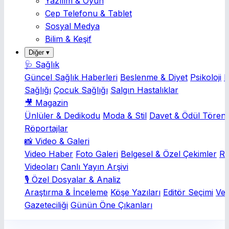
Yazılım & Oyun
Cep Telefonu & Tablet
Sosyal Medya
Bilim & Keşif
Diğer ▾
🩺 Sağlık
Güncel Sağlık Haberleri
Beslenme & Diyet
Psikoloji
K
Sağlığı
Çocuk Sağlığı
Salgın Hastalıklar
🎥 Magazin
Ünlüler & Dedikodu
Moda & Stil
Davet & Ödül Törenl
Röportajlar
📸 Video & Galeri
Video Haber
Foto Galeri
Belgesel & Özel Çekimler
Rö
Videoları
Canlı Yayın Arşivi
🎙️ Özel Dosyalar & Analiz
Araştırma & İnceleme
Köşe Yazıları
Editör Seçimi
Ver
Gazeteciliği
Günün Öne Çıkanları