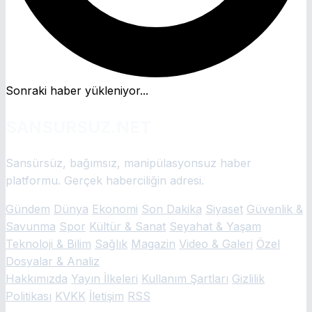
Sonraki haber yükleniyor...
SANSURSUZ.NET
Sansürsüz, bağımsız, manipülasyonsuz haber
platformu. Gerçek haberciliğin adresi.
Gündem
Dünya
Ekonomi
Son Dakika
Siyaset
Güvenlik &
Savunma
Spor
Kültür & Sanat
Seyahat & Yaşam
Teknoloji & Bilim
Sağlık
Magazin
Video & Galeri
Özel
Dosyalar & Analiz
Hakkımızda
Yayın İlkeleri
Kullanım Şartları
Gizlilik
Politikası
KVKK
İletişim
RSS