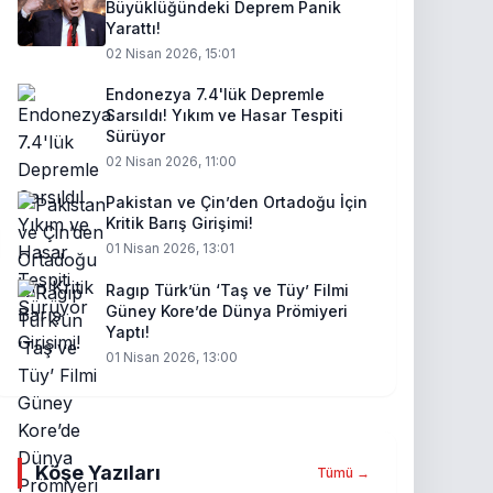
Büyüklüğündeki Deprem Panik
Yarattı!
02 Nisan 2026, 15:01
Endonezya 7.4'lük Depremle
Sarsıldı! Yıkım ve Hasar Tespiti
Sürüyor
02 Nisan 2026, 11:00
Pakistan ve Çin’den Ortadoğu İçin
Kritik Barış Girişimi!
01 Nisan 2026, 13:01
Ragıp Türk’ün ‘Taş ve Tüy’ Filmi
Güney Kore’de Dünya Prömiyeri
Yaptı!
01 Nisan 2026, 13:00
Köşe Yazıları
Tümü →