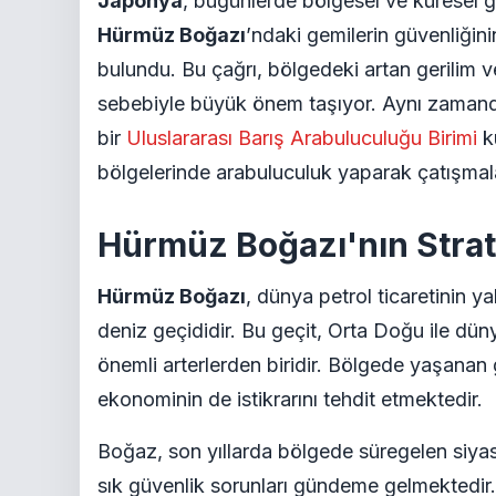
Japonya
, bugünlerde bölgesel ve küresel gü
Hürmüz Boğazı
’ndaki gemilerin güvenliğinin
bulundu. Bu çağrı, bölgedeki artan gerilim ve
sebebiyle büyük önem taşıyor. Aynı zamand
bir
Uluslararası Barış Arabuluculuğu Birimi
ku
bölgelerinde arabuluculuk yaparak çatışmala
Hürmüz Boğazı'nın Strat
Hürmüz Boğazı
, dünya petrol ticaretinin y
deniz geçididir. Bu geçit, Orta Doğu ile dün
önemli arterlerden biridir. Bölgede yaşanan 
ekonominin de istikrarını tehdit etmektedir.
Boğaz, son yıllarda bölgede süregelen siyasi 
sık güvenlik sorunları gündeme gelmektedir. Ö