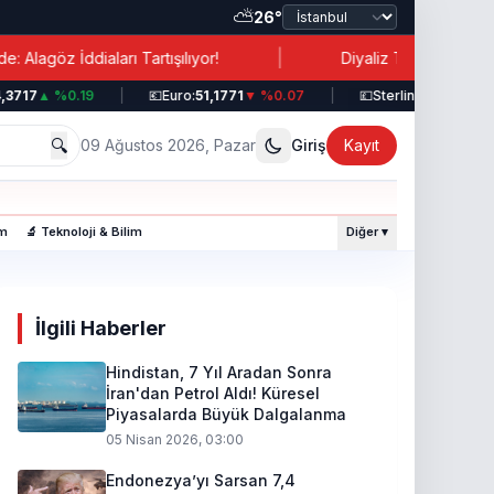
⛅
26°
|
aları Tartışılıyor!
Diyaliz Tedavisinde Şok İhmal: Has
7
▲ %0.19
|
💶
Euro:
51,1771
▼ %0.07
|
💷
Sterlin:
58,9528
▼ %0.2
🔍
09 Ağustos 2026, Pazar
Giriş
Kayıt
am
🔬 Teknoloji & Bilim
Diğer ▾
İlgili Haberler
Hindistan, 7 Yıl Aradan Sonra
İran'dan Petrol Aldı! Küresel
Piyasalarda Büyük Dalgalanma
05 Nisan 2026, 03:00
Endonezya’yı Sarsan 7,4