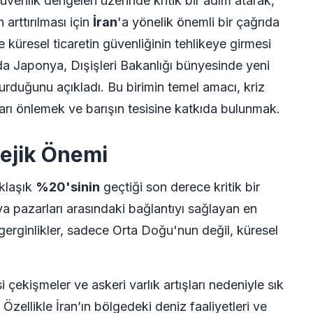
venlik dengeleri üzerinde kritik bir adım atarak,
 arttırılması için
İran
'a yönelik önemli bir çağrıda
 küresel ticaretin güvenliğinin tehlikeye girmesi
a Japonya, Dışişleri Bakanlığı bünyesinde yeni
rduğunu açıkladı. Bu birimin temel amacı, kriz
rı önlemek ve barışın tesisine katkıda bulunmak.
ejik Önemi
aklaşık
%20'sinin
geçtiği son derece kritik bir
ya pazarları arasındaki bağlantıyı sağlayan en
gerginlikler, sadece Orta Doğu'nun değil, küresel
çekişmeler ve askeri varlık artışları nedeniyle sık
zellikle İran’ın bölgedeki deniz faaliyetleri ve