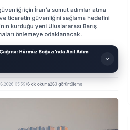
venliği için İran’a somut adımlar atma
ve ticaretin güvenliğini sağlama hedefini
’nın kurduğu yeni Uluslararası Barış
şmaları önlemeye odaklanacak.
 Çağrısı: Hürmüz Boğazı’nda Acil Adım
08.2026 05:59)
6 dk okuma
283 görüntüleme