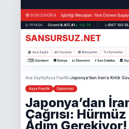
Ana içeriğe atla
|
🔴 SON DAKİKA
Erdoğan’dan İran’a İşbirliği Mesajları: Yeni Dönem Başlıyor!
 %0.25
|
💹 PİYASA
🥇
Altın (Gram):
6.417,41
▲ %2.74
|
📈
BIST 100:
12.698,
SANSURSUZ.NET
🏠
Ana Sayfa
|
✍️
Yazarlar
|
📰
Manşetler
|
🔧
Hizmetler
|
🇹🇷 Gündem
🌍 Dünya
📈 Ekonomi
⚡ Son Dakika
🏛️ Si
Ana Sayfa
/
Asya Pasifik
/
Japonya’dan İran’a Kritik Gü
Asya Pasifik
Diplomasi
Japonya’dan İran
Çağrısı: Hürmüz
Adım Gerekiyor!