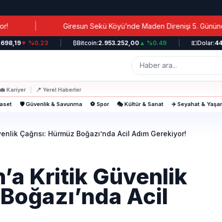
Giresun Sekü Köyü’nde Maden Direnişi 5. Gününde: Alagöz İddi
19
▼ %0.23
|
₿
Bitcoin:
2.953.252,00
▲ %0.49
|
💵
Dolar:
44,371
💼
Kariyer
|
📍
Yerel Haberler
yaset
🛡️ Güvenlik & Savunma
⚽ Spor
🎭 Kültür & Sanat
✈️ Seyahat & Yaş
venlik Çağrısı: Hürmüz Boğazı’nda Acil Adım Gerekiyor!
’a Kritik Güvenlik
 Boğazı’nda Acil