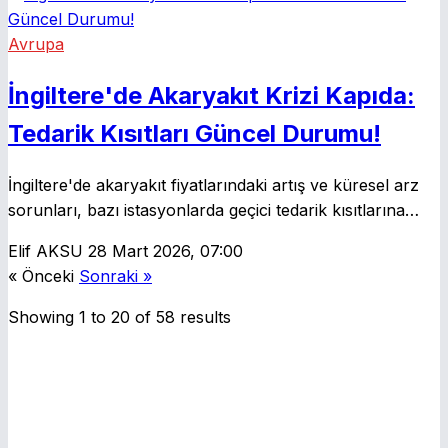
Avrupa
İngiltere'de Akaryakıt Krizi Kapıda:
Tedarik Kısıtları Güncel Durumu!
İngiltere'de akaryakıt fiyatlarındaki artış ve küresel arz
sorunları, bazı istasyonlarda geçici tedarik kısıtlarına
neden oluyor. Hürmüz Boğazı'nda yaşanan kriz,
Elif AKSU
28 Mart 2026, 07:00
teslimatların aksamasına yol açarken uzmanlar bu
« Önceki
Sonraki »
sorunun sürebileceği uyarısında bulunuyor.
Showing
1
to
20
of
58
results