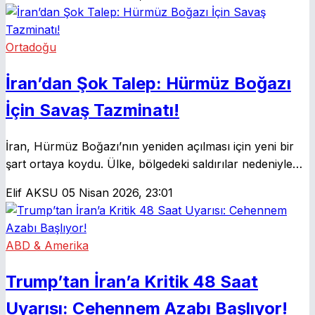
çevireceklerini belirtti. İran ile tansiyonun yükseldiği bu
dönemde, bölgesel güvenlik endişeleri derinleşiyor.
Ortadoğu
İran’dan Şok Talep: Hürmüz Boğazı
İçin Savaş Tazminatı!
İran, Hürmüz Boğazı’nın yeniden açılması için yeni bir
şart ortaya koydu. Ülke, bölgedeki saldırılar nedeniyle
uğradığı zararların tazmin edilmesini istiyor. Bu durum,
Elif AKSU
05 Nisan 2026, 23:01
uluslararası deniz trafiğinde yeni gerilimler yaratabilir.
ABD & Amerika
Trump’tan İran’a Kritik 48 Saat
Uyarısı: Cehennem Azabı Başlıyor!