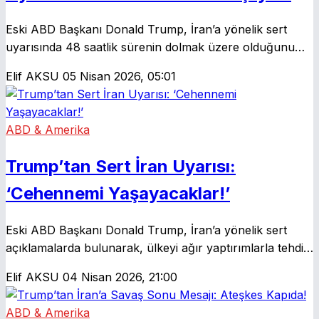
Eski ABD Başkanı Donald Trump, İran’a yönelik sert
uyarısında 48 saatlik sürenin dolmak üzere olduğunu
belirtti. Hürmüz Boğazı ve anlaşma süreçlerine dair sert
Elif AKSU
05 Nisan 2026, 05:01
ifadeler kullanan Trump’ın açıklamaları Ortadoğu’da yeni
bir gerilimi tetikleyebilir.
ABD & Amerika
Trump’tan Sert İran Uyarısı:
‘Cehennemi Yaşayacaklar!’
Eski ABD Başkanı Donald Trump, İran’a yönelik sert
açıklamalarda bulunarak, ülkeyi ağır yaptırımlarla tehdit
etti. Trump, Hürmüz Boğazı’nın kontrolünü ele
Elif AKSU
04 Nisan 2026, 21:00
alabileceklerini savunuyor ve savunma bütçesini
artırmak istiyor.
ABD & Amerika