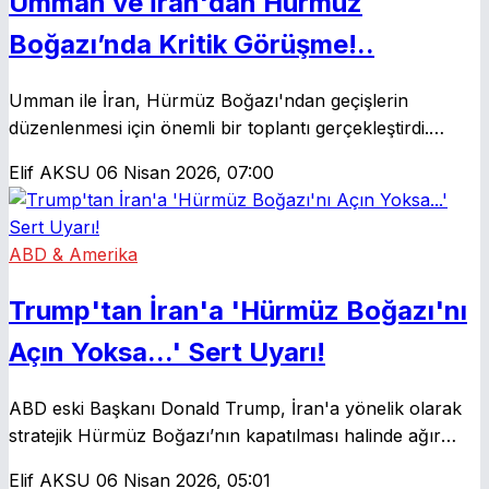
Umman ve İran'dan Hürmüz
Boğazı’nda Kritik Görüşme!..
Umman ile İran, Hürmüz Boğazı'ndan geçişlerin
düzenlenmesi için önemli bir toplantı gerçekleştirdi.
Bölgedeki stratejik riskler ve tazminat talepleri, küresel
Elif AKSU
06 Nisan 2026, 07:00
enerji piyasalarında yeni dalgalanmalara yol açabilir.
ABD & Amerika
Trump'tan İran'a 'Hürmüz Boğazı'nı
Açın Yoksa...' Sert Uyarı!
ABD eski Başkanı Donald Trump, İran'a yönelik olarak
stratejik Hürmüz Boğazı’nın kapatılması halinde ağır
yaptırımlar uygulanacağını ve bölgeyi cehenneme
Elif AKSU
06 Nisan 2026, 05:01