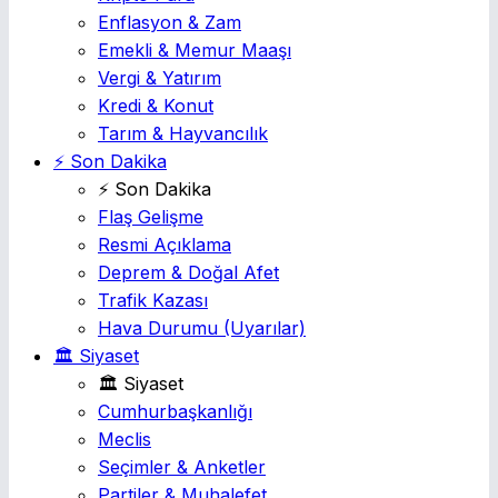
Enflasyon & Zam
Emekli & Memur Maaşı
Vergi & Yatırım
Kredi & Konut
Tarım & Hayvancılık
⚡ Son Dakika
⚡ Son Dakika
Flaş Gelişme
Resmi Açıklama
Deprem & Doğal Afet
Trafik Kazası
Hava Durumu
(Uyarılar)
🏛️ Siyaset
🏛️ Siyaset
Cumhurbaşkanlığı
Meclis
Seçimler & Anketler
Partiler & Muhalefet