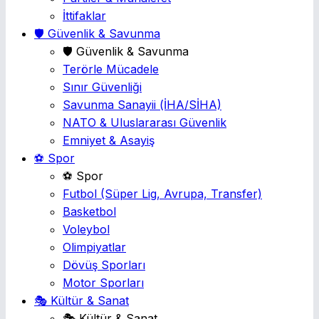
İttifaklar
🛡️ Güvenlik & Savunma
🛡️ Güvenlik & Savunma
Terörle Mücadele
Sınır Güvenliği
Savunma Sanayii
(İHA/SİHA)
NATO & Uluslararası Güvenlik
Emniyet & Asayiş
⚽ Spor
⚽ Spor
Futbol
(Süper Lig, Avrupa, Transfer)
Basketbol
Voleybol
Olimpiyatlar
Dövüş Sporları
Motor Sporları
🎭 Kültür & Sanat
🎭 Kültür & Sanat