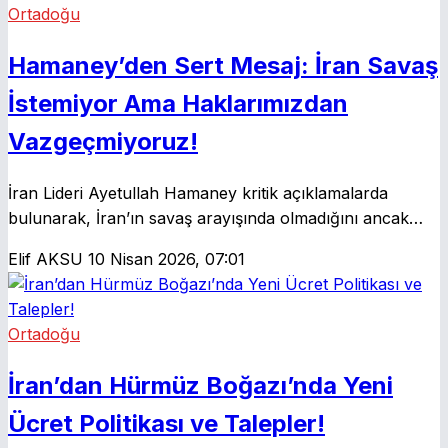
Ortadoğu
Hamaney’den Sert Mesaj: İran Savaş
İstemiyor Ama Haklarımızdan
Vazgeçmiyoruz!
İran Lideri Ayetullah Hamaney kritik açıklamalarda
bulunarak, İran’ın savaş arayışında olmadığını ancak
ülkenin haklarından asla vazgeçmeyeceğini vurguladı.
Elif AKSU
10 Nisan 2026, 07:01
Bölgedeki gerginlikler artarken, Hürmüz Boğazı
yönetiminde yeni bir dönemin başlayacağı mesajı dikkat
çekti.
Ortadoğu
İran’dan Hürmüz Boğazı’nda Yeni
Ücret Politikası ve Talepler!