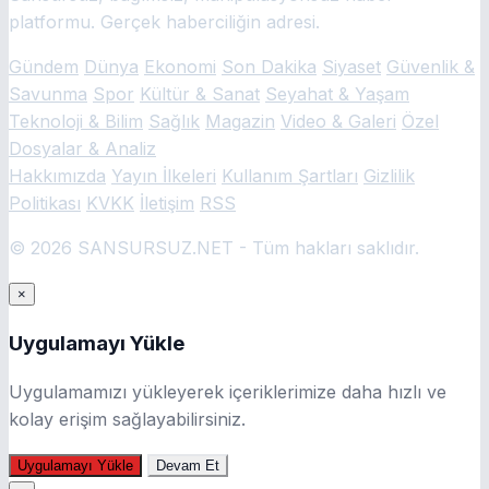
platformu. Gerçek haberciliğin adresi.
Gündem
Dünya
Ekonomi
Son Dakika
Siyaset
Güvenlik &
Savunma
Spor
Kültür & Sanat
Seyahat & Yaşam
Teknoloji & Bilim
Sağlık
Magazin
Video & Galeri
Özel
Dosyalar & Analiz
Hakkımızda
Yayın İlkeleri
Kullanım Şartları
Gizlilik
Politikası
KVKK
İletişim
RSS
© 2026 SANSURSUZ.NET - Tüm hakları saklıdır.
×
Uygulamayı Yükle
Uygulamamızı yükleyerek içeriklerimize daha hızlı ve
kolay erişim sağlayabilirsiniz.
Uygulamayı Yükle
Devam Et