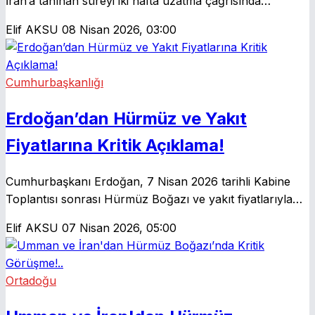
İran’a tanınan süreyi iki hafta uzatma çağrısında
bulundu. Şerif, iyi niyet göstergesi olarak İran’dan
Elif AKSU
08 Nisan 2026, 03:00
Hürmüz Boğazı’nın açılmasını istedi.
Cumhurbaşkanlığı
Erdoğan’dan Hürmüz ve Yakıt
Fiyatlarına Kritik Açıklama!
Cumhurbaşkanı Erdoğan, 7 Nisan 2026 tarihli Kabine
Toplantısı sonrası Hürmüz Boğazı ve yakıt fiyatlarıyla
ilgili önemli açıklamalarda bulundu. Piyasaya yansıyan
Elif AKSU
07 Nisan 2026, 05:00
etkiler mercek altına alındı.
Ortadoğu