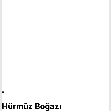
E
#
Hürmüz Boğazı