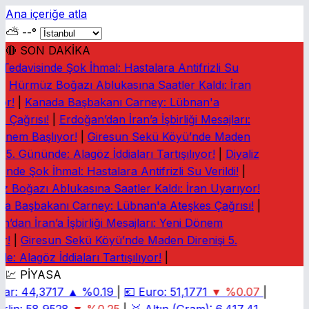
Ana içeriğe atla
⛅
--°
🔴 SON DAKİKA
Tedavisinde Şok İhmal: Hastalara Antifrizli Su
Hürmüz Boğazı Ablukasına Saatler Kaldı: İran
r!
|
Kanada Başbakanı Carney: Lübnan'a
 Çağrısı!
|
Erdoğan’dan İran’a İşbirliği Mesajları:
nem Başlıyor!
|
Giresun Sekü Köyü’nde Maden
 5. Gününde: Alagöz İddiaları Tartışılıyor!
|
Diyaliz
nde Şok İhmal: Hastalara Antifrizli Su Verildi!
|
Boğazı Ablukasına Saatler Kaldı: İran Uyarıyor!
 Başbakanı Carney: Lübnan'a Ateşkes Çağrısı!
|
’dan İran’a İşbirliği Mesajları: Yeni Dönem
!
|
Giresun Sekü Köyü’nde Maden Direnişi 5.
 Alagöz İddiaları Tartışılıyor!
|
💹 PİYASA
ar:
44,3717
▲ %0.19
|
💶
Euro:
51,1771
▼ %0.07
|