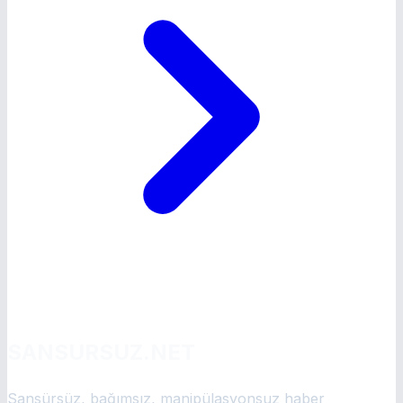
SANSURSUZ.NET
Sansürsüz, bağımsız, manipülasyonsuz haber