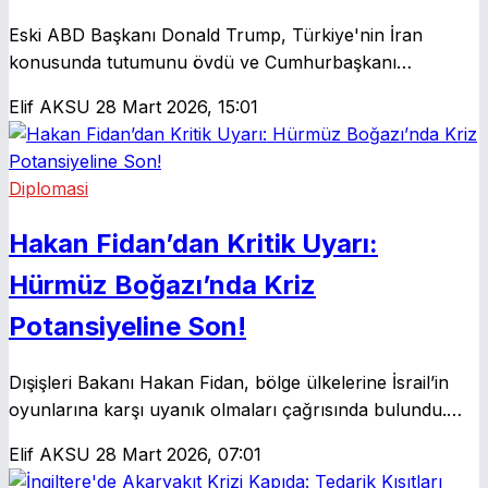
Eski ABD Başkanı Donald Trump, Türkiye'nin İran
konusunda tutumunu övdü ve Cumhurbaşkanı
Erdoğan'ı 'harika lider' olarak tanımladı. Trump, İran’da
Elif AKSU
28 Mart 2026, 15:01
kalan hedeflere işaret etti ve Hürmüz Boğazı hakkında
önemli açıklamalarda bulundu.
Diplomasi
Hakan Fidan’dan Kritik Uyarı:
Hürmüz Boğazı’nda Kriz
Potansiyeline Son!
Dışişleri Bakanı Hakan Fidan, bölge ülkelerine İsrail’in
oyunlarına karşı uyanık olmaları çağrısında bulundu.
Hürmüz Boğazı’nda yaşanabilecek herhangi bir engelin
Elif AKSU
28 Mart 2026, 07:01
bölgesel barışa zarar vereceğini vurguladı.