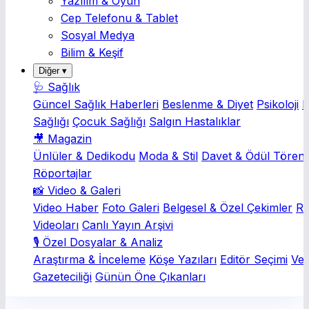
Yazılım & Oyun
Cep Telefonu & Tablet
Sosyal Medya
Bilim & Keşif
Diğer ▾
🩺 Sağlık
Güncel Sağlık Haberleri
Beslenme & Diyet
Psikoloji
K
Sağlığı
Çocuk Sağlığı
Salgın Hastalıklar
🎥 Magazin
Ünlüler & Dedikodu
Moda & Stil
Davet & Ödül Törenl
Röportajlar
📸 Video & Galeri
Video Haber
Foto Galeri
Belgesel & Özel Çekimler
Rö
Videoları
Canlı Yayın Arşivi
🎙️ Özel Dosyalar & Analiz
Araştırma & İnceleme
Köşe Yazıları
Editör Seçimi
Ver
Gazeteciliği
Günün Öne Çıkanları