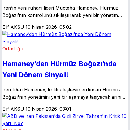
İran’ın yeni ruhani lideri Müçteba Hamaney, Hürmüz
Boğazı’nın kontrolünü sıkılaştırarak yeni bir yönetim
dönemi başlattıklarını açıkladı. İran, önümüzdeki iki hafta
Elif AKSU
10 Nisan 2026, 05:02
içinde yurt dışındaki bloke varlıklarının serbest
bırakılmasını talep ediyor.
Ortadoğu
Hamaney’den Hürmüz Boğazı’nda
Yeni Dönem Sinyali!
İran lideri Hamaney, kritik ateşkesin ardından Hürmüz
Boğazı'nın yönetimini yeni bir aşamaya taşıyacaklarını
açıkladı. Bölgedeki jeopolitik dengeler ve uluslararası
Elif AKSU
10 Nisan 2026, 03:01
ilişkilerde önemli bir dönüm noktası yaşanabilir.