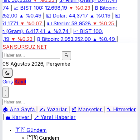
lin:
58,9528
▼ %0.25
|
🥇
Altın (Gram):
6.417,41
.74
|
📈
BIST 100:
12.698,19
▼ %0.23
|
₿
Bitcoin:
.252,00
▲ %0.49
|
💵
Dolar:
44,3717
▲ %0.19
|
💶
51,1771
▼ %0.07
|
💷
Sterlin:
58,9528
▼ %0.25
|
ın (Gram):
6.417,41
▲ %2.74
|
📈
BIST 100:
,19
▼ %0.23
|
₿
Bitcoin:
2.953.252,00
▲ %0.49
|
SANSURSUZ.NET
🔍
06 Ağustos 2026, Perşembe
Giriş
Kayıt
🏠
Ana Sayfa
|
✍️
Yazarlar
|
📰
Manşetler
|
🔧
Hizmetler
|
💼
Kariyer
|
📍
Yerel Haberler
🇹🇷 Gündem
🇹🇷 Gündem