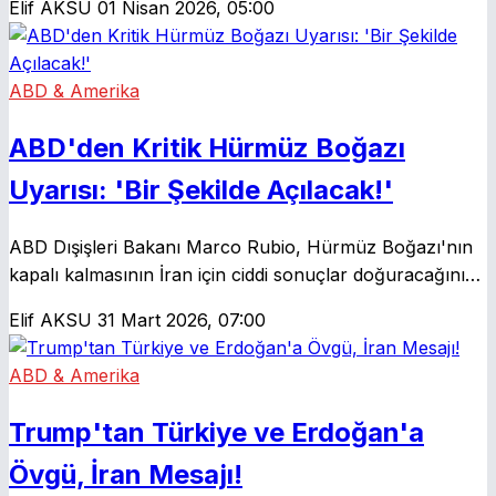
Elif AKSU
01 Nisan 2026, 05:00
sağlamaları gerektiğini belirtti ve İran ile ilgili kritik
mesajlar verdi.
ABD & Amerika
ABD'den Kritik Hürmüz Boğazı
Uyarısı: 'Bir Şekilde Açılacak!'
ABD Dışişleri Bakanı Marco Rubio, Hürmüz Boğazı'nın
kapalı kalmasının İran için ciddi sonuçlar doğuracağını
vurguladı. Bölgedeki gerilimler, küresel enerji piyasalarını
Elif AKSU
31 Mart 2026, 07:00
tehdit ederken, boğazın yeniden açılması için diplomatik
baskılar artıyor.
ABD & Amerika
Trump'tan Türkiye ve Erdoğan'a
Övgü, İran Mesajı!