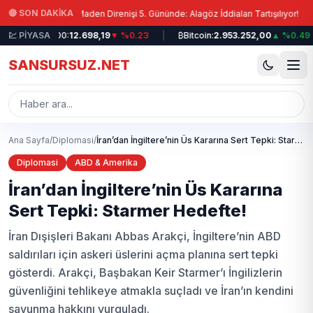
Ana içeriğe atla
|
🔴 SON DAKİKA
ü’nde Maden Direnişi 5. Gününde: Alagöz İddiaları Tartışılıyor!
Diy
📈
BIST 100:
💹 PİYASA
12.698,19
▼ %0.23
|
₿
Bitcoin:
2.953.252,00
▲ %0.49
|
SANSURSUZ.NET
Ana Sayfa
/
Diplomasi
/
İran’dan İngiltere’nin Üs Kararına Sert Tepki: Starmer Hedefte!
Diplomasi
ABD & Amerika
İran’dan İngiltere’nin Üs Kararına
Sert Tepki: Starmer Hedefte!
İran Dışişleri Bakanı Abbas Arakçi, İngiltere’nin ABD
saldırıları için askeri üslerini açma planına sert tepki
gösterdi. Arakçi, Başbakan Keir Starmer’ı İngilizlerin
güvenliğini tehlikeye atmakla suçladı ve İran’ın kendini
savunma hakkını vurguladı.