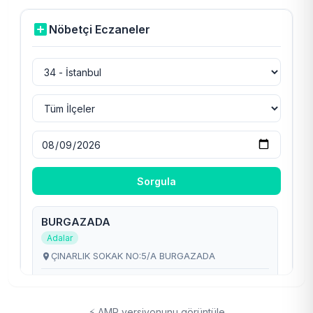
⚡ AMP versiyonunu görüntüle