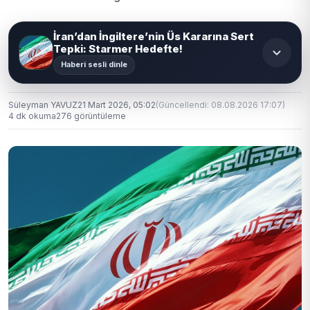
İran’dan İngiltere’nin Üs Kararına Sert
Tepki: Starmer Hedefte!
Haberi sesli dinle
Süleyman YAVUZ
21 Mart 2026, 05:02
(Güncellendi: 08.08.2026 17:07)
4 dk okuma
276 görüntüleme