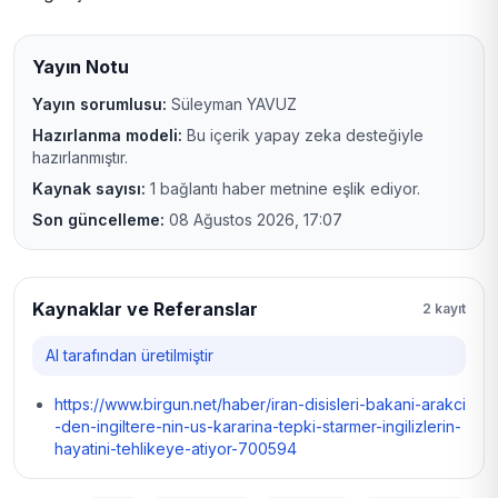
Yayın Notu
Yayın sorumlusu:
Süleyman YAVUZ
Hazırlanma modeli:
Bu içerik yapay zeka desteğiyle
hazırlanmıştır.
Kaynak sayısı:
1 bağlantı haber metnine eşlik ediyor.
Son güncelleme:
08 Ağustos 2026, 17:07
Kaynaklar ve Referanslar
2 kayıt
AI tarafından üretilmiştir
https://www.birgun.net/haber/iran-disisleri-bakani-arakci
-den-ingiltere-nin-us-kararina-tepki-starmer-ingilizlerin-
hayatini-tehlikeye-atiyor-700594