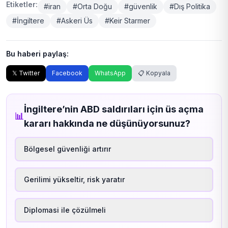
Etiketler:
#iran
#Orta Doğu
#güvenlik
#Dış Politika
#İngiltere
#Askeri Üs
#Keir Starmer
Bu haberi paylaş:
𝕏 Twitter
Facebook
WhatsApp
📋 Kopyala
İngiltere’nin ABD saldırıları için üs açma
📊
kararı hakkında ne düşünüyorsunuz?
Bölgesel güvenliği artırır
Gerilimi yükseltir, risk yaratır
Diplomasi ile çözülmeli