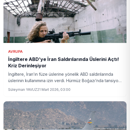
AVRUPA
İngiltere ABD’ye İran Saldırılarında Üslerini Açtı!
Kriz Derinleşiyor
İngiltere, İran’ın füze üslerine yönelik ABD saldırılarında
üslerinin kullanımına izin verdi. Hürmüz Boğazı’nda tansiyon
artarken, Londra’dan İran’a sert kınama geldi.
Süleyman YAVUZ
21 Mart 2026, 03:00