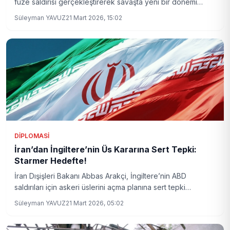
füze saldırısı gerçekleştirerek savaşta yeni bir dönemi
başlattı. Bölgedeki gerilimler tırmanırken, uluslararası
Süleyman YAVUZ
21 Mart 2026, 15:02
arenada endişeler derinleşiyor.
DIPLOMASI
İran’dan İngiltere’nin Üs Kararına Sert Tepki:
Starmer Hedefte!
İran Dışişleri Bakanı Abbas Arakçi, İngiltere’nin ABD
saldırıları için askeri üslerini açma planına sert tepki
gösterdi. Arakçi, Başbakan Keir Starmer’ı İngilizlerin
Süleyman YAVUZ
21 Mart 2026, 05:02
güvenliğini tehlikeye atmakla suçladı ve İran’ın kendini
savunma hakkını vurguladı.