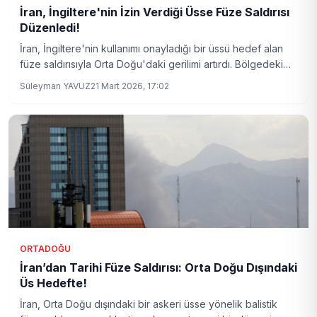
İran, İngiltere'nin İzin Verdiği Üsse Füze Saldırısı
Düzenledi!
İran, İngiltere'nin kullanımı onayladığı bir üssü hedef alan
füze saldırısıyla Orta Doğu'daki gerilimi artırdı. Bölgedeki
çatışmalar şiddetlenirken, Körfez ülkeleri de yoğun füze ve
Süleyman YAVUZ
21 Mart 2026, 17:02
insansız hava aracı saldırılarına maruz kalıyor.
ORTADOĞU
İran’dan Tarihi Füze Saldırısı: Orta Doğu Dışındaki
Üs Hedefte!
İran, Orta Doğu dışındaki bir askeri üsse yönelik balistik