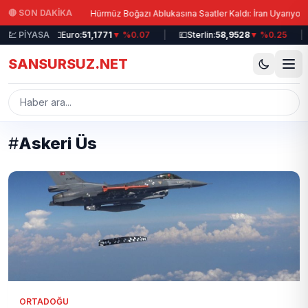
Ana içeriğe atla
|
|
🔴 SON DAKİKA
ldi!
Hürmüz Boğazı Ablukasına Saatler Kaldı: İran Uyarıyor!
19
💹 PİYASA
|
💶
Euro:
51,1771
▼ %0.07
|
💷
Sterlin:
58,9528
▼ %0.25
|
🥇
SANSURSUZ.NET
#
Askeri Üs
ORTADOĞU