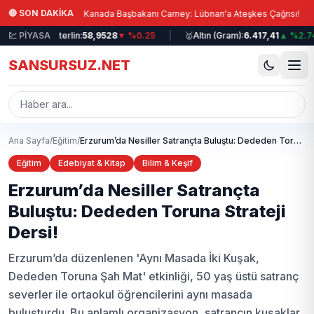
Ana içeriğe atla
|
|
🔴 SON DAKİKA
Kanada Başbakanı Carney: Lübnan'a Ateşkes Çağrısı!
Erdo
|
💹 PİYASA
💷
Sterlin:
58,9528
▼ %0.25
|
🥇
Altın (Gram):
6.417,41
▲ %2.74
|
SANSURSUZ.NET
Ana Sayfa
/
Eğitim
/
Erzurum’da Nesiller Satrançta Buluştu: Dededen Toruna Strateji Dersi!
Eğitim
Edebiyat & Kitap
Bilim & Keşif
Erzurum’da Nesiller Satrançta
Buluştu: Dededen Toruna Strateji
Dersi!
Erzurum’da düzenlenen 'Aynı Masada İki Kuşak,
Dededen Toruna Şah Mat' etkinliği, 50 yaş üstü satranç
severler ile ortaokul öğrencilerini aynı masada
buluşturdu. Bu anlamlı organizasyon, satrancın kuşaklar