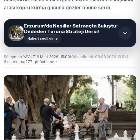
arası köprü kurma gücünü gözler önüne serdi.
Erzurum’da Nesiller Satrançta Buluştu:
Dededen Toruna Strateji Dersi!
Haberi sesli dinle
Süleyman YAVUZ
16 Mart 2026, 15:03
(Güncellendi: 08.08.2026 19:54)
6 dk okuma
277 görüntüleme