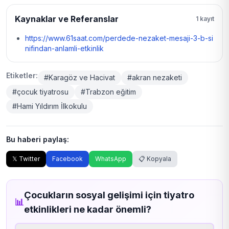
Kaynaklar ve Referanslar
1 kayıt
https://www.61saat.com/perdede-nezaket-mesaji-3-b-si
nifindan-anlamli-etkinlik
Etiketler:
#Karagöz ve Hacivat
#akran nezaketi
#çocuk tiyatrosu
#Trabzon eğitim
#Hami Yıldırım İlkokulu
Bu haberi paylaş:
𝕏 Twitter
Facebook
WhatsApp
📋 Kopyala
Çocukların sosyal gelişimi için tiyatro
📊
etkinlikleri ne kadar önemli?