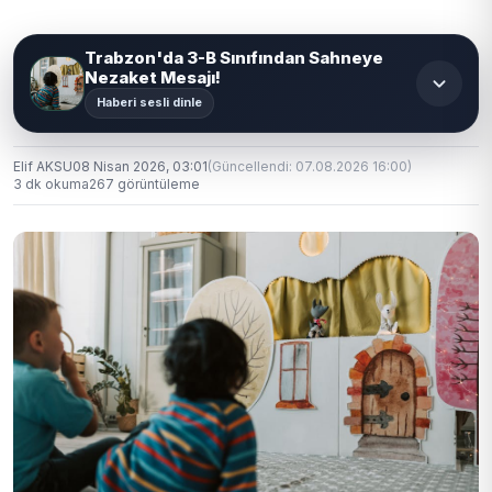
Trabzon'da 3-B Sınıfından Sahneye
Nezaket Mesajı!
Haberi sesli dinle
Elif AKSU
08 Nisan 2026, 03:01
(Güncellendi: 07.08.2026 16:00)
3 dk okuma
267 görüntüleme