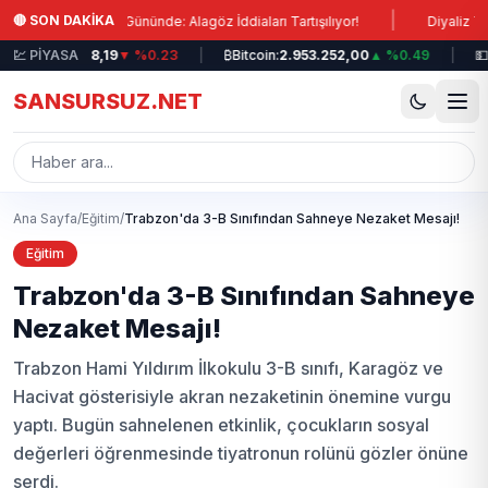
Ana içeriğe atla
|
🔴 SON DAKİKA
renişi 5. Gününde: Alagöz İddiaları Tartışılıyor!
Diyaliz Tedavisinde
100:
💹 PİYASA
12.698,19
▼ %0.23
|
₿
Bitcoin:
2.953.252,00
▲ %0.49
|
💵
Dola
SANSURSUZ.NET
Ana Sayfa
/
Eğitim
/
Trabzon'da 3-B Sınıfından Sahneye Nezaket Mesajı!
Eğitim
Trabzon'da 3-B Sınıfından Sahneye
Nezaket Mesajı!
Trabzon Hami Yıldırım İlkokulu 3-B sınıfı, Karagöz ve
Hacivat gösterisiyle akran nezaketinin önemine vurgu
yaptı. Bugün sahnelenen etkinlik, çocukların sosyal
değerleri öğrenmesinde tiyatronun rolünü gözler önüne
serdi.