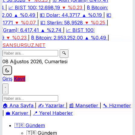
n:
58,9528
▼ %0.25
|
🥇
Altın (Gram):
6.417,41
4
|
📈
BIST 100:
12.698,19
▼ %0.23
|
₿
Bitcoin:
2,00
▲ %0.49
|
💵
Dolar:
44,3717
▲ %0.19
|
💶
,1771
▼ %0.07
|
💷
Sterlin:
58,9528
▼ %0.25
|
 (Gram):
6.417,41
▲ %2.74
|
📈
BIST 100:
9
▼ %0.23
|
₿
Bitcoin:
2.953.252,00
▲ %0.49
|
SANSURSUZ.NET
🔍
08 Ağustos 2026, Cumartesi
Giriş
Kayıt
🏠
Ana Sayfa
|
✍️
Yazarlar
|
📰
Manşetler
|
🔧
Hizmetler
|
💼
Kariyer
|
📍
Yerel Haberler
🇹🇷 Gündem
🇹🇷 Gündem