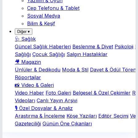
Yazılım & Oyun
Cep Telefonu & Tablet
Sosyal Medya
Bilim & Keşif
Diğer ▾
🩺 Sağlık
Güncel Sağlık Haberleri
Beslenme & Diyet
Psikoloji
K
Sağlığı
Çocuk Sağlığı
Salgın Hastalıklar
🎥 Magazin
Ünlüler & Dedikodu
Moda & Stil
Davet & Ödül Törenl
Röportajlar
📸 Video & Galeri
Video Haber
Foto Galeri
Belgesel & Özel Çekimler
Rö
Videoları
Canlı Yayın Arşivi
🎙️ Özel Dosyalar & Analiz
Araştırma & İnceleme
Köşe Yazıları
Editör Seçimi
Ver
Gazeteciliği
Günün Öne Çıkanları