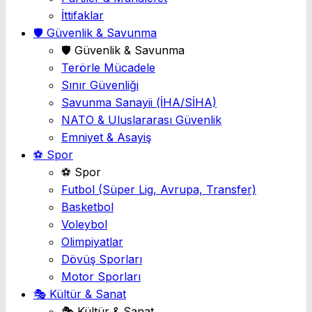
İttifaklar
🛡️ Güvenlik & Savunma
🛡️ Güvenlik & Savunma
Terörle Mücadele
Sınır Güvenliği
Savunma Sanayii
(İHA/SİHA)
NATO & Uluslararası Güvenlik
Emniyet & Asayiş
⚽ Spor
⚽ Spor
Futbol
(Süper Lig, Avrupa, Transfer)
Basketbol
Voleybol
Olimpiyatlar
Dövüş Sporları
Motor Sporları
🎭 Kültür & Sanat
🎭 Kültür & Sanat