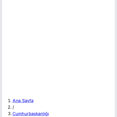
E
Ana Sayfa
/
Cumhurbaşkanlığı