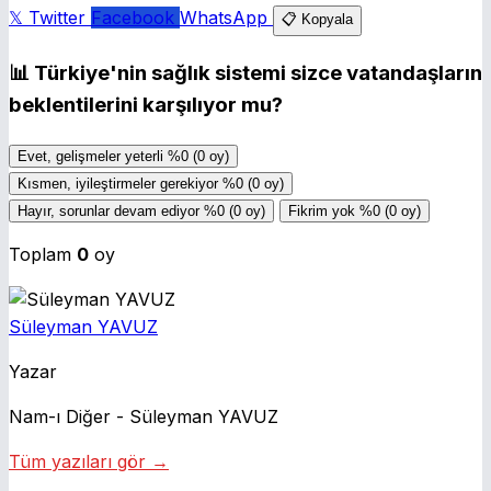
𝕏 Twitter
Facebook
WhatsApp
📋 Kopyala
📊
Türkiye'nin sağlık sistemi sizce vatandaşların
beklentilerini karşılıyor mu?
Evet, gelişmeler yeterli
%0
(0 oy)
Kısmen, iyileştirmeler gerekiyor
%0
(0 oy)
Hayır, sorunlar devam ediyor
%0
(0 oy)
Fikrim yok
%0
(0 oy)
Toplam
0
oy
Süleyman YAVUZ
Yazar
Nam-ı Diğer - Süleyman YAVUZ
Tüm yazıları gör →