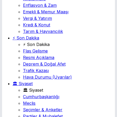
Enflasyon & Zam
Emekli & Memur Maaşı
Vergi & Yatırım
Kredi & Konut
Tarım & Hayvancılık
⚡ Son Dakika
⚡ Son Dakika
Flaş Gelişme
Resmi Açıklama
Deprem & Doğal Afet
Trafik Kazası
Hava Durumu
(Uyarılar)
🏛️ Siyaset
🏛️ Siyaset
Cumhurbaşkanlığı
Meclis
Seçimler & Anketler
Partiler & Muhalefet