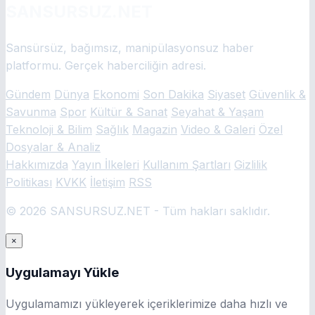
SANSURSUZ.NET
Sansürsüz, bağımsız, manipülasyonsuz haber
platformu. Gerçek haberciliğin adresi.
Gündem
Dünya
Ekonomi
Son Dakika
Siyaset
Güvenlik &
Savunma
Spor
Kültür & Sanat
Seyahat & Yaşam
Teknoloji & Bilim
Sağlık
Magazin
Video & Galeri
Özel
Dosyalar & Analiz
Hakkımızda
Yayın İlkeleri
Kullanım Şartları
Gizlilik
Politikası
KVKK
İletişim
RSS
© 2026 SANSURSUZ.NET - Tüm hakları saklıdır.
×
Uygulamayı Yükle
Uygulamamızı yükleyerek içeriklerimize daha hızlı ve