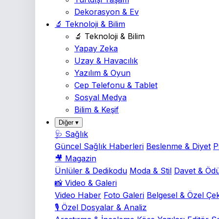
Dekorasyon & Ev
🔬 Teknoloji & Bilim
🔬 Teknoloji & Bilim
Yapay Zeka
Uzay & Havacılık
Yazılım & Oyun
Cep Telefonu & Tablet
Sosyal Medya
Bilim & Keşif
Diğer ▾
🩺 Sağlık
Güncel Sağlık Haberleri
Beslenme & Diyet
P
🎥 Magazin
Ünlüler & Dedikodu
Moda & Stil
Davet & Ödü
📸 Video & Galeri
Video Haber
Foto Galeri
Belgesel & Özel Çe
🎙️ Özel Dosyalar & Analiz