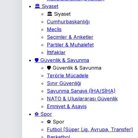
🏛️ Siyaset
🏛️ Siyaset
Cumhurbaşkanlığı
Meclis
Seçimler & Anketler
Partiler & Muhalefet
İttifaklar
🛡️ Güvenlik & Savunma
🛡️ Güvenlik & Savunma
Terörle Mücadele
Sınır Güvenliği
Savunma Sanayii
(İHA/SİHA)
NATO & Uluslararası Güvenlik
Emniyet & Asayiş
⚽ Spor
⚽ Spor
Futbol
(Süper Lig, Avrupa, Transfer)
Basketbol