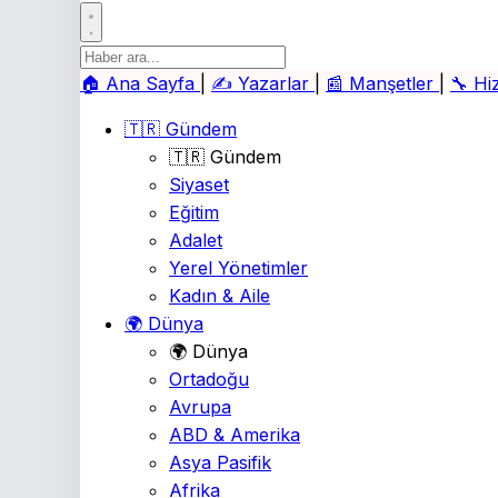
🏠
Ana Sayfa
|
✍️
Yazarlar
|
📰
Manşetler
|
🔧
Hi
🇹🇷 Gündem
🇹🇷 Gündem
Siyaset
Eğitim
Adalet
Yerel Yönetimler
Kadın & Aile
🌍 Dünya
🌍 Dünya
Ortadoğu
Avrupa
ABD & Amerika
Asya Pasifik
Afrika