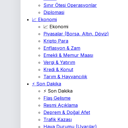
Sınır Ötesi Operasyonlar
Diplomasi
📈 Ekonomi
📈 Ekonomi
Piyasalar
(Borsa, Altın, Döviz)
Kripto Para
Enflasyon & Zam
Emekli & Memur Maaşı
Vergi & Yatırım
Kredi & Konut
Tarım & Hayvancılık
⚡ Son Dakika
⚡ Son Dakika
Flaş Gelişme
Resmi Açıklama
Deprem & Doğal Afet
Trafik Kazası
Hava Durumu
(Uyarılar)