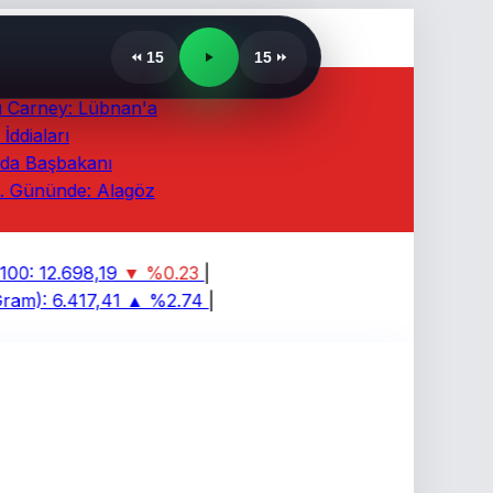
15
15
Carney: Lübnan'a
diaları
a Başbakanı
 Gününde: Alagöz
00:
12.698,19
▼ %0.23
|
ram):
6.417,41
▲ %2.74
|