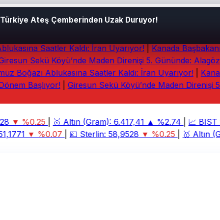
: Türkiye Ateş Çemberinden Uzak Duruyor!
kasına Saatler Kaldı: İran Uyarıyor!
|
Kanada Başbakanı 
resun Sekü Köyü’nde Maden Direnişi 5. Gününde: Alagöz İd
 Boğazı Ablukasına Saatler Kaldı: İran Uyarıyor!
|
Kanad
Dönem Başlıyor!
|
Giresun Sekü Köyü’nde Maden Direnişi 5.
8
▼ %0.25
|
🥇
Altın (Gram):
6.417,41
▲ %2.74
|
📈
BIST 1
1,1771
▼ %0.07
|
💷
Sterlin:
58,9528
▼ %0.25
|
🥇
Altın (G