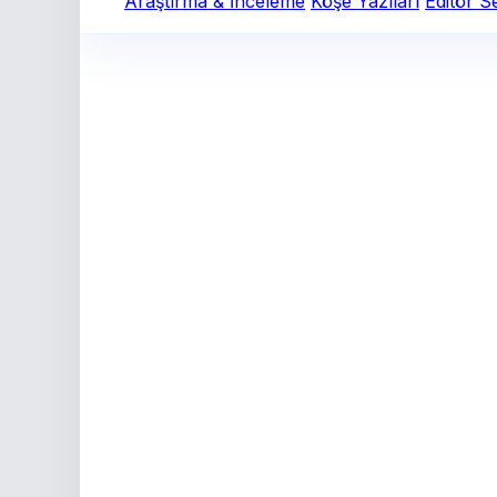
Araştırma & İnceleme
Köşe Yazıları
Editör S