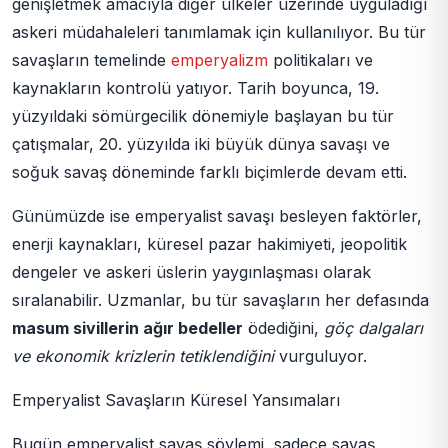
genişletmek amacıyla diğer ülkeler üzerinde uyguladığı
askeri müdahaleleri tanımlamak için kullanılıyor. Bu tür
savaşların temelinde
emperyalizm
politikaları ve
kaynakların kontrolü yatıyor. Tarih boyunca, 19.
yüzyıldaki sömürgecilik dönemiyle başlayan bu tür
çatışmalar, 20. yüzyılda iki büyük dünya savaşı ve
soğuk savaş döneminde farklı biçimlerde devam etti.
Günümüzde ise emperyalist savaşı besleyen faktörler,
enerji kaynakları, küresel pazar hakimiyeti, jeopolitik
dengeler ve askeri üslerin yaygınlaşması olarak
sıralanabilir. Uzmanlar, bu tür savaşların her defasında
masum sivillerin ağır bedeller
ödediğini,
göç dalgaları
ve ekonomik krizlerin tetiklendiğini
vurguluyor.
Emperyalist Savaşların Küresel Yansımaları
Bugün emperyalist savaş söylemi, sadece savaş