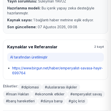
Yayın sorumlusu:
Süleyman YAVUZ
Hazırlanma modeli:
Bu içerik yapay zeka desteğiyle
hazırlanmıştır.
Kaynak sayısı:
1 bağlantı haber metnine eşlik ediyor.
Son güncelleme:
07 Ağustos 2026, 09:08
Kaynaklar ve Referanslar
2 kayıt
AI tarafından üretilmiştir
https://www.birgun.net/haber/emperyalist-savasa-hayir-
699764
Etiketler:
#diplomasi
#uluslararası ilişkiler
#İnsan Hakları
#ekonomik etkiler
#emperyalist savaş
#barış hareketleri
#dünya barışı
#göç krizi