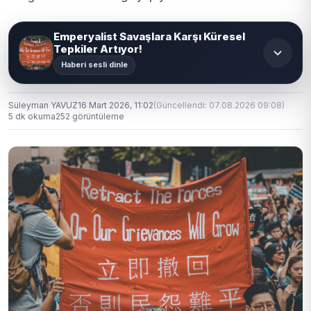
Emperyalist Savaşlara Karşı Küresel
Tepkiler Artıyor!
Haberi sesli dinle
Süleyman YAVUZ
16 Mart 2026, 11:02
(Güncellendi: 07.08.2026 09:08)
5 dk okuma
252 görüntüleme