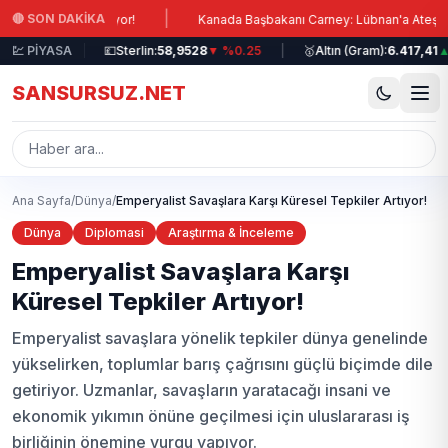
Ana içeriğe atla
|
🔴 SON DAKİKA
an Uyarıyor!
Kanada Başbakanı Carney: Lübnan'a Ateşkes Çağrısı!
0.07
💹 PİYASA
|
💷
Sterlin:
58,9528
▼ %0.25
|
🥇
Altın (Gram):
6.417,41
▲ %2.
SANSURSUZ.NET
Ana Sayfa
/
Dünya
/
Emperyalist Savaşlara Karşı Küresel Tepkiler Artıyor!
Dünya
Diplomasi
Araştırma & İnceleme
Emperyalist Savaşlara Karşı
Küresel Tepkiler Artıyor!
Emperyalist savaşlara yönelik tepkiler dünya genelinde
yükselirken, toplumlar barış çağrısını güçlü biçimde dile
getiriyor. Uzmanlar, savaşların yaratacağı insani ve
ekonomik yıkımın önüne geçilmesi için uluslararası iş
birliğinin önemine vurgu yapıyor.