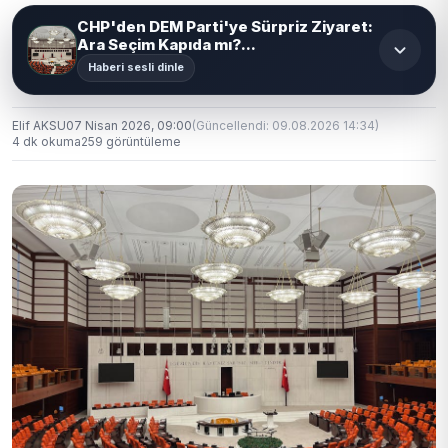
CHP'den DEM Parti'ye Sürpriz Ziyaret:
Ara Seçim Kapıda mı?...
Haberi sesli dinle
Elif AKSU
07 Nisan 2026, 09:00
(Güncellendi: 09.08.2026 14:34)
4 dk okuma
259 görüntüleme