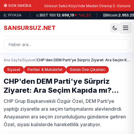
Ana içeriğe atla
|
🔴 SON DAKİKA
lıyor!
Giresun Sekü Köyü’nde Maden Direnişi 5. Gününde: Alagöz İddia
▲ %2.74
💹 PİYASA
|
📈
BIST 100:
12.698,19
▼ %0.23
|
₿
Bitcoin:
2.953.252,0
SANSURSUZ.NET
Ana Sayfa
/
Siyaset
/
CHP'den DEM Parti'ye Sürpriz Ziyaret: Ara Seçim Kapıda mı?...
Siyaset
Partiler & Muhalefet
Günün Öne Çıkanları
CHP'den DEM Parti'ye Sürpriz
Ziyaret: Ara Seçim Kapıda mı?...
CHP Grup Başkanvekili Özgür Özel, DEM Parti’ye
yaptığı ziyaretle ara seçim tartışmalarını alevlendirdi.
Anayasanın ara seçim zorunluluğunu gündeme getiren
Özel, siyasi kulislerde hareketlilik yaratıyor.