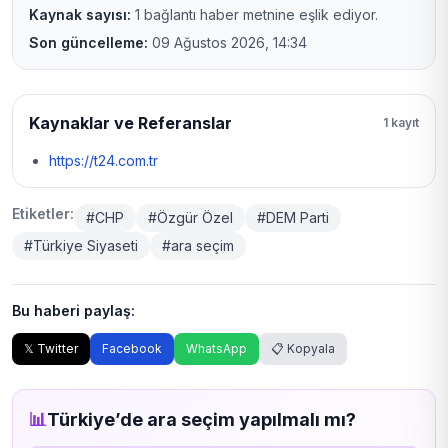
Kaynak sayısı:
1 bağlantı haber metnine eşlik ediyor.
Son güncelleme:
09 Ağustos 2026, 14:34
Kaynaklar ve Referanslar
1 kayıt
https://t24.com.tr
Etiketler:
#CHP
#Özgür Özel
#DEM Parti
#Türkiye Siyaseti
#ara seçim
Bu haberi paylaş:
𝕏 Twitter
Facebook
WhatsApp
📋 Kopyala
📊
Türkiye’de ara seçim yapılmalı mı?