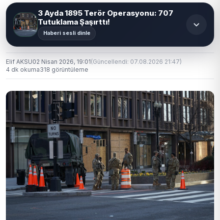
3 Ayda 1895 Terör Operasyonu: 707
Tutuklama Şaşırttı!
Haberi sesli dinle
Elif AKSU
02 Nisan 2026, 19:01
(Güncellendi: 07.08.2026 21:47)
4 dk okuma
318 görüntüleme