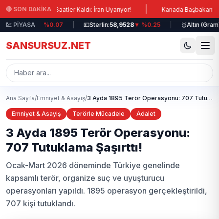
Ana içeriğe atla
|
🔴 SON DAKİKA
kasına Saatler Kaldı: İran Uyarıyor!
Kanada Başbakanı Carney: Lüb
51,1771
💹 PİYASA
▼ %0.07
|
💷
Sterlin:
58,9528
▼ %0.25
|
🥇
Altın (Gram):
6.4
SANSURSUZ.NET
Ana Sayfa
/
Emniyet & Asayiş
/
3 Ayda 1895 Terör Operasyonu: 707 Tutuklama Şaşırttı!
Emniyet & Asayiş
Terörle Mücadele
Adalet
3 Ayda 1895 Terör Operasyonu:
707 Tutuklama Şaşırttı!
Ocak-Mart 2026 döneminde Türkiye genelinde
kapsamlı terör, organize suç ve uyuşturucu
operasyonları yapıldı. 1895 operasyon gerçekleştirildi,
707 kişi tutuklandı.