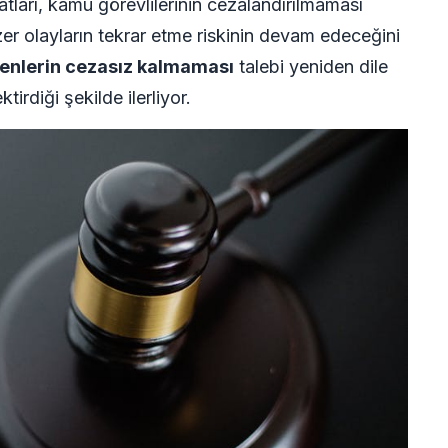
tları, kamu görevlilerinin cezalandırılmaması
r olayların tekrar etme riskinin devam edeceğini
enlerin cezasız kalmaması
talebi yeniden dile
irdiği şekilde ilerliyor.