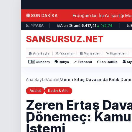
Ana içeriğe atla
|
🔴 SON DAKİKA
 Çağrısı!
Erdoğan’dan İran’a İşbirliği Mesajları: Yen
n:
58,9528
▼ %0.25
💹 PİYASA
|
🥇
Altın (Gram):
6.417,41
▲ %2.74
|
📈
BIST 
SANSURSUZ.NET
🏠
Ana Sayfa
|
✍️
Yazarlar
|
📰
Manşetler
|
🔧
Hizmetler
|
🇹🇷 Gündem
🌍 Dünya
📈 Ekonomi
⚡ Son Dakika
🏛️ Si
Ana Sayfa
/
Adalet
/
Zeren Ertaş Davasında Kritik Döne
Adalet
Kadın & Aile
Zeren Ertaş Dava
Dönemeç: Kamu G
İstemi