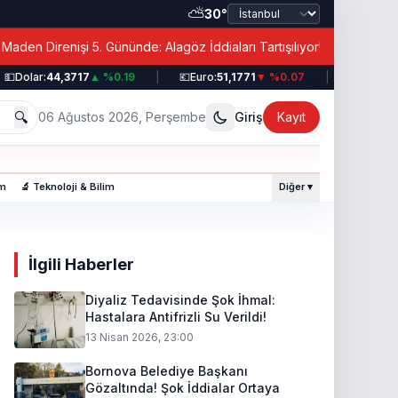
⛅
30°
|
i 5. Gününde: Alagöz İddiaları Tartışılıyor!
Diyaliz
lar:
44,3717
▲ %0.19
|
💶
Euro:
51,1771
▼ %0.07
|
💷
Sterlin:
58,9
🔍
06 Ağustos 2026, Perşembe
Giriş
Kayıt
am
🔬 Teknoloji & Bilim
Diğer ▾
İlgili Haberler
Diyaliz Tedavisinde Şok İhmal:
Hastalara Antifrizli Su Verildi!
13 Nisan 2026, 23:00
Bornova Belediye Başkanı
Gözaltında! Şok İddialar Ortaya