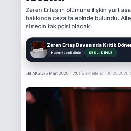
Zeren Ertaş’ın ölümüne ilişkin yurt as
hakkında ceza talebinde bulundu. Aile
sürecin takipçisi olacak.
Zeren Ertaş Davasında Kritik Döne
Haberi sesli dinle
SESLI DINLE
Elif AKSU
25 Mart 2026, 17:01
(Güncellendi: 06.08.2026 