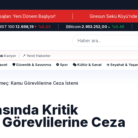
|
i Dönem Başlıyor!
Giresun Sekü Köyü’nde Maden Direniş
100:
12.698,19
▼ %0.23
|
₿
Bitcoin:
2.953.252,00
▲ %0.49
|
💵
Do
💼
Kariyer
|
📍
Yerel Haberler
yaset
🛡️ Güvenlik & Savunma
⚽ Spor
🎭 Kültür & Sanat
✈️ Seyahat & Yaş
meç: Kamu Görevlilerine Ceza İstemi
sında Kritik
örevlilerine Ceza