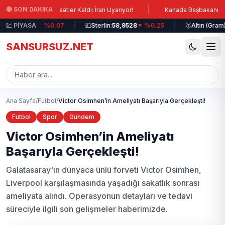
Ana içeriğe atla
|
🔴 SON DAKİKA
asına Saatler Kaldı: İran Uyarıyor!
Kanada Başbakanı Carney: Lübn
51,1771
💹 PİYASA
▼ %0.07
|
💷
Sterlin:
58,9528
▼ %0.25
|
🥇
Altın (Gram):
6.41
SANSURSUZ.NET
Ana Sayfa
/
Futbol
/
Victor Osimhen’in Ameliyatı Başarıyla Gerçekleşti!
Futbol
Spor
Gündem
Victor Osimhen’in Ameliyatı
Başarıyla Gerçekleşti!
Galatasaray'ın dünyaca ünlü forveti Victor Osimhen,
Liverpool karşılaşmasında yaşadığı sakatlık sonrası
ameliyata alındı. Operasyonun detayları ve tedavi
süreciyle ilgili son gelişmeler haberimizde.