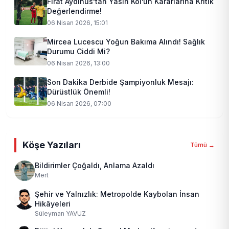
Fırat Aydınus’tan Yasin Kol’un Kararlarına Kritik
Değerlendirme!
06 Nisan 2026, 15:01
Mircea Lucescu Yoğun Bakıma Alındı! Sağlık
Durumu Ciddi Mi?
06 Nisan 2026, 13:00
Son Dakika Derbide Şampiyonluk Mesajı:
Dürüstlük Önemli!
06 Nisan 2026, 07:00
Köşe Yazıları
Tümü →
Bildirimler Çoğaldı, Anlama Azaldı
Mert
Şehir ve Yalnızlık: Metropolde Kaybolan İnsan
Hikâyeleri
Süleyman YAVUZ