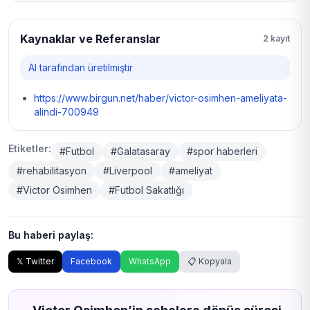
Kaynaklar ve Referanslar
2 kayıt
AI tarafından üretilmiştir
https://www.birgun.net/haber/victor-osimhen-ameliyata-
alindi-700949
Etiketler:
#Futbol
#Galatasaray
#spor haberleri
#rehabilitasyon
#Liverpool
#ameliyat
#Victor Osimhen
#Futbol Sakatlığı
Bu haberi paylaş:
𝕏 Twitter
Facebook
WhatsApp
📋 Kopyala