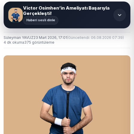
Victor Osimhen’in Ameliyatı Başarıyla
Gerçekleşti!
Haberi sesli dinle
Süleyman YAVUZ
23 Mart 2026, 17:01
(Güncellendi: 06.08.2026 07:39)
4 dk okuma
375 görüntüleme