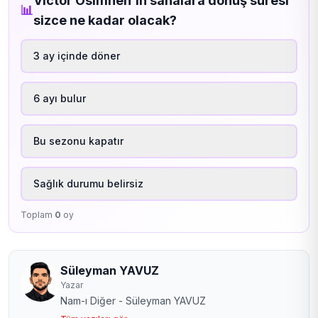
Victor Osimhen’in sahalara dönüş süresi
📊
sizce ne kadar olacak?
3 ay içinde döner
6 ayı bulur
Bu sezonu kapatır
Sağlık durumu belirsiz
Toplam
0
oy
Süleyman YAVUZ
Yazar
Nam-ı Diğer - Süleyman YAVUZ