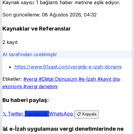
Kaynak sayısı:
1 bağlantı haber metnine eşlik ediyor.
Son güncelleme:
08 Ağustos 2026, 04:32
Kaynaklar ve Referanslar
2 kayıt
AI tarafından üretilmiştir
https://www.61saat.com/vergide-e-izah-donemi
Etiketler:
#vergi
#Dijital Dönüşüm
#e-İzah
#kayıt dışı
ekonomi
#vergi denetimi
Bu haberi paylaş:
𝕏 Twitter
Facebook
WhatsApp
📋 Kopyala
📊
e-İzah uygulaması vergi denetimlerinde ne