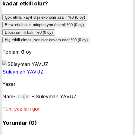
kadar etkili olur?
Çok etkili, kayıt dışı ekonomi azalır
%0
(0 oy)
Biraz etkili olur, adaptasyon önemli
%0
(0 oy)
Etkisi sınırlı kalır
%0
(0 oy)
Hiç etkili olmaz, sorunlar devam eder
%0
(0 oy)
Toplam
0
oy
Süleyman YAVUZ
Yazar
Nam-ı Diğer - Süleyman YAVUZ
Tüm yazıları gör →
Yorumlar (0)