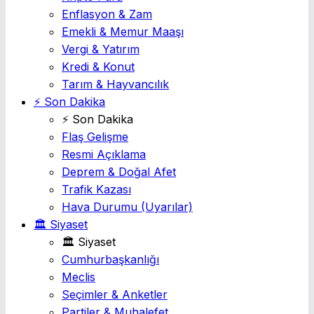
Enflasyon & Zam
Emekli & Memur Maaşı
Vergi & Yatırım
Kredi & Konut
Tarım & Hayvancılık
⚡ Son Dakika
⚡ Son Dakika
Flaş Gelişme
Resmi Açıklama
Deprem & Doğal Afet
Trafik Kazası
Hava Durumu
(Uyarılar)
🏛️ Siyaset
🏛️ Siyaset
Cumhurbaşkanlığı
Meclis
Seçimler & Anketler
Partiler & Muhalefet