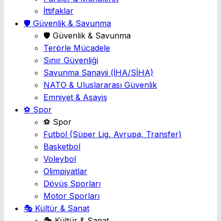
İttifaklar
🛡️ Güvenlik & Savunma
🛡️ Güvenlik & Savunma
Terörle Mücadele
Sınır Güvenliği
Savunma Sanayii
(İHA/SİHA)
NATO & Uluslararası Güvenlik
Emniyet & Asayiş
⚽ Spor
⚽ Spor
Futbol
(Süper Lig, Avrupa, Transfer)
Basketbol
Voleybol
Olimpiyatlar
Dövüş Sporları
Motor Sporları
🎭 Kültür & Sanat
🎭 Kültür & Sanat