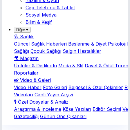
Yazılım & Oyun
Cep Telefonu & Tablet
Sosyal Medya
Bilim & Keşif
Diğer ▾
🩺 Sağlık
Güncel Sağlık Haberleri
Beslenme & Diyet
Psikoloji
K
Sağlığı
Çocuk Sağlığı
Salgın Hastalıklar
🎥 Magazin
Ünlüler & Dedikodu
Moda & Stil
Davet & Ödül Törenl
Röportajlar
📸 Video & Galeri
Video Haber
Foto Galeri
Belgesel & Özel Çekimler
Rö
Videoları
Canlı Yayın Arşivi
🎙️ Özel Dosyalar & Analiz
Araştırma & İnceleme
Köşe Yazıları
Editör Seçimi
Ver
Gazeteciliği
Günün Öne Çıkanları