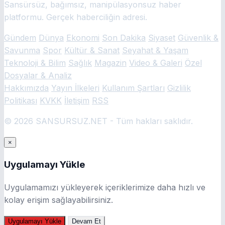
Sansürsüz, bağımsız, manipülasyonsuz haber
platformu. Gerçek haberciliğin adresi.
Gündem
Dünya
Ekonomi
Son Dakika
Siyaset
Güvenlik &
Savunma
Spor
Kültür & Sanat
Seyahat & Yaşam
Teknoloji & Bilim
Sağlık
Magazin
Video & Galeri
Özel
Dosyalar & Analiz
Hakkımızda
Yayın İlkeleri
Kullanım Şartları
Gizlilik
Politikası
KVKK
İletişim
RSS
© 2026 SANSURSUZ.NET - Tüm hakları saklıdır.
×
Uygulamayı Yükle
Uygulamamızı yükleyerek içeriklerimize daha hızlı ve
kolay erişim sağlayabilirsiniz.
Uygulamayı Yükle
Devam Et