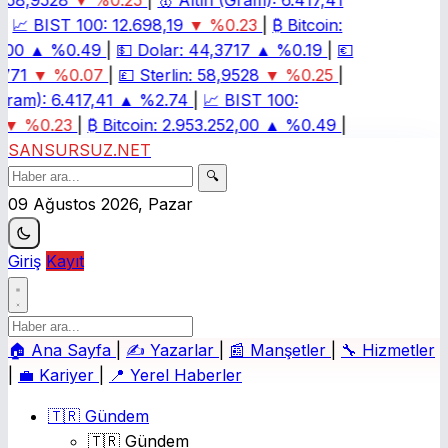
58,9528
▼ %0.25
|
🥇
Altın (Gram):
6.417,41
📈
BIST 100:
12.698,19
▼ %0.23
|
₿
Bitcoin:
00
▲ %0.49
|
💵
Dolar:
44,3717
▲ %0.19
|
💶
771
▼ %0.07
|
💷
Sterlin:
58,9528
▼ %0.25
|
ram):
6.417,41
▲ %2.74
|
📈
BIST 100:
▼ %0.23
|
₿
Bitcoin:
2.953.252,00
▲ %0.49
|
SANSURSUZ.NET
🔍
09 Ağustos 2026, Pazar
Giriş
Kayıt
🏠
Ana Sayfa
|
✍️
Yazarlar
|
📰
Manşetler
|
🔧
Hizmetler
|
💼
Kariyer
|
📍
Yerel Haberler
🇹🇷 Gündem
🇹🇷 Gündem