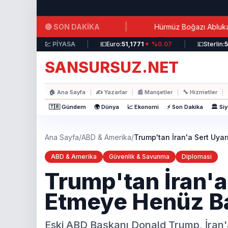
Ana içeriğe atla
|
🔴 SON DAKİKA
frizli Su Verildi!
Hürmüz Boğazı Ablukasına Saatler K
r:
44,3717
▲ %0.19
💹 PİYASA
|
💶
Euro:
51,1771
▼ %0.07
|
💷
Sterlin:
58,95
SANSURSUZ.NET
🏠
Ana Sayfa
|
✍️
Yazarlar
|
📰
Manşetler
|
🔧
Hizmetler
|
🇹🇷 Gündem
🌍 Dünya
📈 Ekonomi
⚡ Son Dakika
🏛️ Si
Ana Sayfa
/
ABD & Amerika
/
Trump'tan İran'a Sert Uya
ABD & Amerika
Güvenlik & Savunma
Diplomasi
Trump'tan İran'a
Etmeye Henüz B
Eski ABD Başkanı Donald Trump, İran'a 