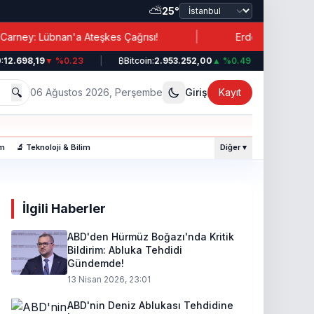
⛅
25°
|
n'a Ateşkes Çağrısı!
Erdoğan’dan İran’a İşbirliği Me
98,19
▼ %0.23
|
₿
Bitcoin:
2.953.252,00
▲ %0.49
|
💵
Dolar:
44,3
🔍
06 Ağustos 2026, Perşembe
Giriş
Kayıt
am
🔬 Teknoloji & Bilim
Diğer ▾
İlgili Haberler
ABD'den Hürmüz Boğazı'nda Kritik
Bildirim: Abluka Tehdidi
Gündemde!
13 Nisan 2026, 23:01
ABD'nin Deniz Ablukası Tehdidine