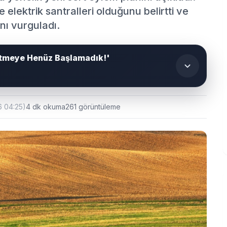
 elektrik santralleri olduğunu belirtti ve
nı vurguladı.
 Etmeye Henüz Başlamadık!'
6 04:25)
4 dk okuma
261 görüntüleme