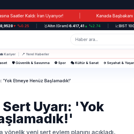
|
aldı: İran Uyarıyor!
Kanada Başbakanı Carney: Lübna
28
▼ %0.25
|
🥇
Altın (Gram):
6.417,41
▲ %2.74
|
📈
BIST 100:
12.6
💼
Kariyer
|
📍
Yerel Haberler
yaset
🛡️ Güvenlik & Savunma
⚽ Spor
🎭 Kültür & Sanat
✈️ Seyahat & Yaş
rı: 'Yok Etmeye Henüz Başlamadık!'
 Sert Uyarı: 'Yok
aşlamadık!'
yönelik yeni sert eylem planını açıkladı.