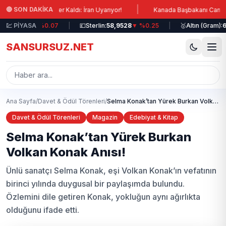
Ana içeriğe atla
|
🔴 SON DAKİKA
a Saatler Kaldı: İran Uyarıyor!
Kanada Başbakanı Carney: Lübnan'a
,1771
💹 PİYASA
▼ %0.07
|
💷
Sterlin:
58,9528
▼ %0.25
|
🥇
Altın (Gram):
6.417,
SANSURSUZ.NET
Ana Sayfa
/
Davet & Ödül Törenleri
/
Selma Konak’tan Yürek Burkan Volkan Konak Anısı!
Davet & Ödül Törenleri
Magazin
Edebiyat & Kitap
Selma Konak’tan Yürek Burkan
Volkan Konak Anısı!
Ünlü sanatçı Selma Konak, eşi Volkan Konak’ın vefatının
birinci yılında duygusal bir paylaşımda bulundu.
Özlemini dile getiren Konak, yokluğun aynı ağırlıkta
olduğunu ifade etti.