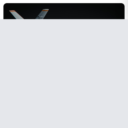
Haberin Devamını Oku →
SANSURSUZ.NET
Sansürsüz, bağımsız, manipülasyonsuz haber platformu.
Gerçek haberciliğin adresi.