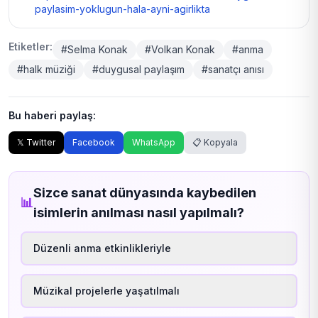
paylasim-yoklugun-hala-ayni-agirlikta
Etiketler:
#Selma Konak
#Volkan Konak
#anma
#halk müziği
#duygusal paylaşım
#sanatçı anısı
Bu haberi paylaş:
𝕏 Twitter
Facebook
WhatsApp
📋 Kopyala
Sizce sanat dünyasında kaybedilen
📊
isimlerin anılması nasıl yapılmalı?
Düzenli anma etkinlikleriyle
Müzikal projelerle yaşatılmalı