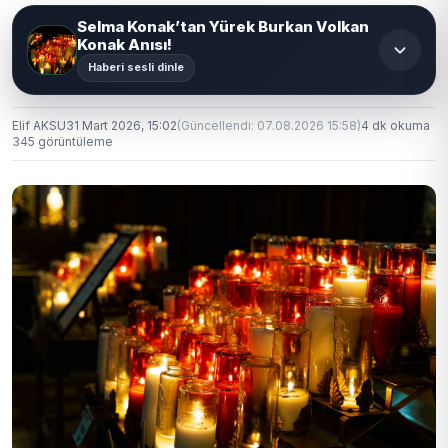
Selma Konak’tan Yürek Burkan Volkan
Konak Anısı!
Haberi sesli dinle
Elif AKSU
31 Mart 2026, 15:02
(Güncellendi: 07.08.2026 15:58)
4 dk okuma
345 görüntüleme