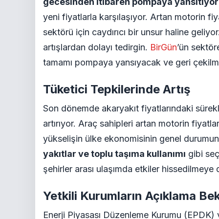
gecesinden itibaren pompaya yansıtıyor
yeni fiyatlarla karşılaşıyor. Artan motorin fiya
sektörü için caydırıcı bir unsur haline geliyo
artışlardan dolayı tedirgin.
BirGün
’ün sektör
tamamı pompaya yansıyacak ve geri çekil
Tüketici Tepkilerinde Artış
Son dönemde akaryakıt fiyatlarındaki sürekli
artırıyor. Araç sahipleri artan motorin fiyatl
yükselişin ülke ekonomisinin genel durumun
yakıtlar ve toplu taşıma kullanımı
gibi seç
şehirler arası ulaşımda etkiler hissedilmeye
Yetkili Kurumların Açıklama Bek
Enerji Piyasası Düzenleme Kurumu (EPDK) ve 