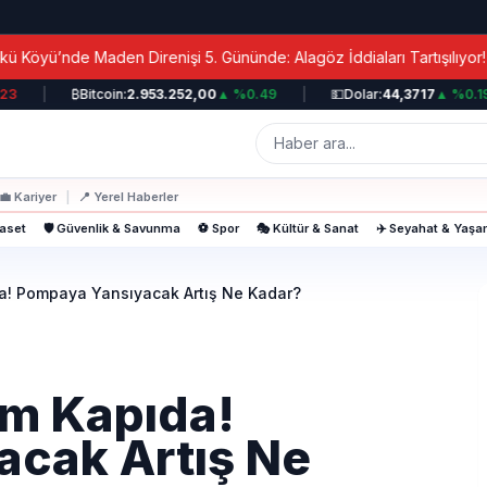
|
Maden Direnişi 5. Gününde: Alagöz İddiaları Tartışılıyor!
|
₿
Bitcoin:
2.953.252,00
▲ %0.49
|
💵
Dolar:
44,3717
▲ %0.19
|
💼
Kariyer
|
📍
Yerel Haberler
yaset
🛡️ Güvenlik & Savunma
⚽ Spor
🎭 Kültür & Sanat
✈️ Seyahat & Yaş
a! Pompaya Yansıyacak Artış Ne Kadar?
m Kapıda!
cak Artış Ne