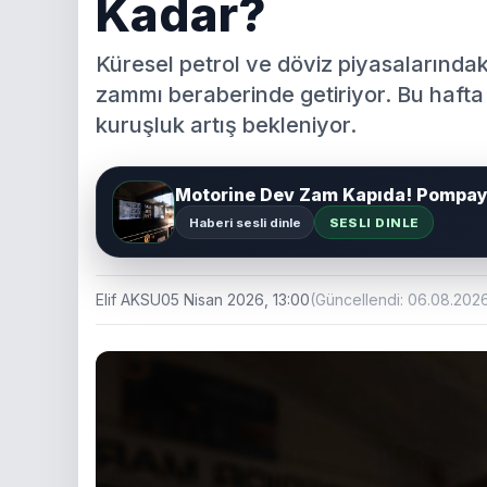
Kadar?
Küresel petrol ve döviz piyasalarında
zammı beraberinde getiriyor. Bu hafta 
kuruşluk artış bekleniyor.
Motorine Dev Zam Kapıda! Pompay
Haberi sesli dinle
SESLI DINLE
Elif AKSU
05 Nisan 2026, 13:00
(Güncellendi: 06.08.2026