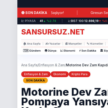
Ana içeriğe atla
|
🔴 SON DAKİKA
esajları: Yeni Dönem Başlıyor!
Giresun Sekü Köyü’nde 
🥇
Altın (Gram):
💹 PİYASA
6.417,41
▲ %2.74
|
📈
BIST 100:
12.698,19
▼ %0.23
SANSURSUZ.NET
🏠
Ana Sayfa
|
✍️
Yazarlar
|
📰
Manşetler
|
🔧
Hizmetler
|
🇹🇷 Gündem
🌍 Dünya
📈 Ekonomi
⚡ Son Dakika
🏛️ Si
Ana Sayfa
/
Enflasyon & Zam
/
Motorine Dev Zam Kapıd
Enflasyon & Zam
Ekonomi
Kripto Para
SON DAKİKA
Motorine Dev Za
Pompaya Yansıya