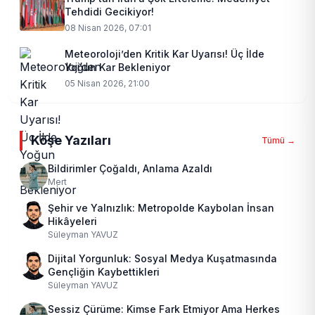
Tehdidi Gecikiyor!
08 Nisan 2026, 07:01
Meteoroloji’den Kritik Kar Uyarısı! Üç İlde
Yoğun Kar Bekleniyor
05 Nisan 2026, 21:00
Köşe Yazıları
Tümü →
Bildirimler Çoğaldı, Anlama Azaldı
Mert
Şehir ve Yalnızlık: Metropolde Kaybolan İnsan
Hikâyeleri
Süleyman YAVUZ
Dijital Yorgunluk: Sosyal Medya Kuşatmasında
Gençliğin Kaybettikleri
Süleyman YAVUZ
Sessiz Çürüme: Kimse Fark Etmiyor Ama Herkes