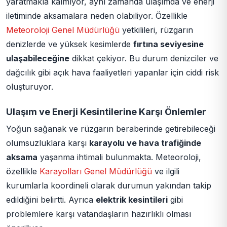
yaratmakla kalmıyor, aynı zamanda ulaşımda ve enerji
iletiminde aksamalara neden olabiliyor. Özellikle
Meteoroloji Genel Müdürlüğü
yetkilileri, rüzgarın
denizlerde ve yüksek kesimlerde
fırtına seviyesine
ulaşabileceğine
dikkat çekiyor. Bu durum denizciler ve
dağcılık gibi açık hava faaliyetleri yapanlar için ciddi risk
oluşturuyor.
Ulaşım ve Enerji Kesintilerine Karşı Önlemler
Yoğun sağanak ve rüzgarın beraberinde getirebileceği
olumsuzluklara karşı
karayolu ve hava trafiğinde
aksama
yaşanma ihtimali bulunmakta. Meteoroloji,
özellikle
Karayolları Genel Müdürlüğü
ve ilgili
kurumlarla koordineli olarak durumun yakından takip
edildiğini belirtti. Ayrıca
elektrik kesintileri
gibi
problemlere karşı vatandaşların hazırlıklı olması