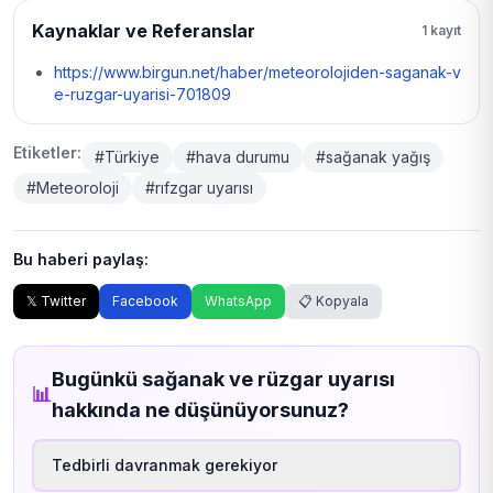
Kaynaklar ve Referanslar
1 kayıt
https://www.birgun.net/haber/meteorolojiden-saganak-v
e-ruzgar-uyarisi-701809
Etiketler:
#Türkiye
#hava durumu
#sağanak yağış
#Meteoroloji
#rıfzgar uyarısı
Bu haberi paylaş:
𝕏 Twitter
Facebook
WhatsApp
📋 Kopyala
Bugünkü sağanak ve rüzgar uyarısı
📊
hakkında ne düşünüyorsunuz?
Tedbirli davranmak gerekiyor