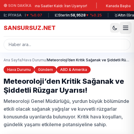
Ana içeriğe atla
|
🔴 SON DAKİKA
zı Ablukasına Saatler Kaldı: İran Uyarıyor!
Kanada Başbakanı Carne
uro:
💹 PİYASA
51,1771
▼ %0.07
|
💷
Sterlin:
58,9528
▼ %0.25
|
🥇
Altın (Gram):
SANSURSUZ.NET
Ana Sayfa
/
Hava Durumu
/
Meteoroloji’den Kritik Sağanak ve Şiddetli Rüzgar Uyarısı!
Hava Durumu
Gündem
ABD & Amerika
Meteoroloji’den Kritik Sağanak ve
Şiddetli Rüzgar Uyarısı!
Meteoroloji Genel Müdürlüğü, yurdun büyük bölümünde
etkili olacak sağanak yağışlar ve kuvvetli rüzgarlar
konusunda uyarılarda bulunuyor. Kritik hava koşulları,
gündelik yaşamı etkileme potansiyeline sahip.