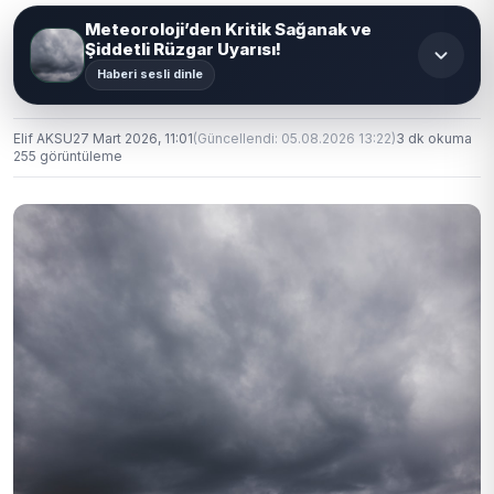
Meteoroloji’den Kritik Sağanak ve
Şiddetli Rüzgar Uyarısı!
Haberi sesli dinle
Elif AKSU
27 Mart 2026, 11:01
(Güncellendi: 05.08.2026 13:22)
3 dk okuma
255 görüntüleme