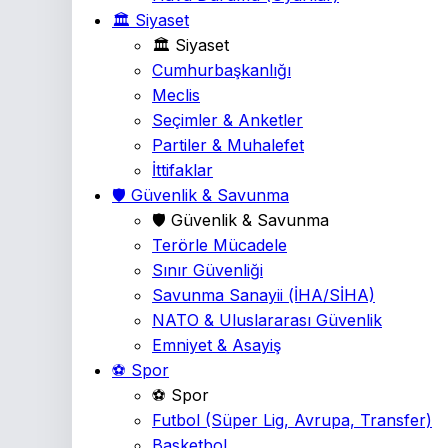
🏛️ Siyaset
🏛️ Siyaset
Cumhurbaşkanlığı
Meclis
Seçimler & Anketler
Partiler & Muhalefet
İttifaklar
🛡️ Güvenlik & Savunma
🛡️ Güvenlik & Savunma
Terörle Mücadele
Sınır Güvenliği
Savunma Sanayii
(İHA/SİHA)
NATO & Uluslararası Güvenlik
Emniyet & Asayiş
⚽ Spor
⚽ Spor
Futbol
(Süper Lig, Avrupa, Transfer)
Basketbol