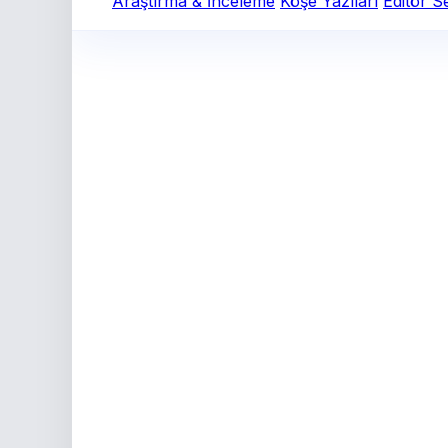
Araştırma & İnceleme
Köşe Yazıları
Editör S