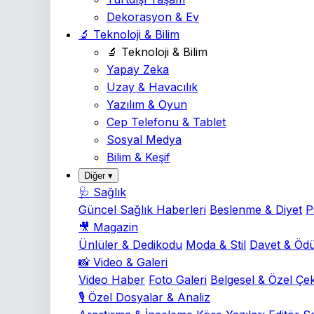
Dekorasyon & Ev
🔬 Teknoloji & Bilim
🔬 Teknoloji & Bilim
Yapay Zeka
Uzay & Havacılık
Yazılım & Oyun
Cep Telefonu & Tablet
Sosyal Medya
Bilim & Keşif
Diğer ▾
🩺 Sağlık
Güncel Sağlık Haberleri
Beslenme & Diyet
P
🎥 Magazin
Ünlüler & Dedikodu
Moda & Stil
Davet & Ödü
📸 Video & Galeri
Video Haber
Foto Galeri
Belgesel & Özel Çe
🎙️ Özel Dosyalar & Analiz