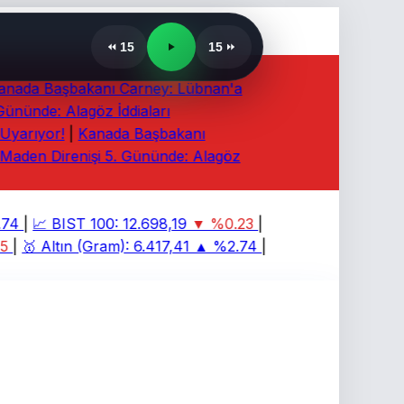
15
15
ada Başbakanı Carney: Lübnan'a
nünde: Alagöz İddiaları
yarıyor!
|
Kanada Başbakanı
den Direnişi 5. Gününde: Alagöz
74
|
📈
BIST 100:
12.698,19
▼ %0.23
|
|
🥇
Altın (Gram):
6.417,41
▲ %2.74
|