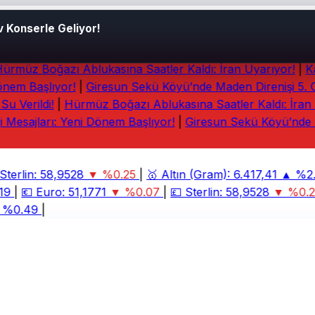
 Konserle Geliyor!
rmüz Boğazı Ablukasına Saatler Kaldı: İran Uyarıyor!
|
Kan
nem Başlıyor!
|
Giresun Sekü Köyü’nde Maden Direnişi 5. Gü
 Verildi!
|
Hürmüz Boğazı Ablukasına Saatler Kaldı: İran U
 Mesajları: Yeni Dönem Başlıyor!
|
Giresun Sekü Köyü’nde Ma
terlin:
58,9528
▼ %0.25
|
🥇
Altın (Gram):
6.417,41
▲ %2.
9
|
💶
Euro:
51,1771
▼ %0.07
|
💷
Sterlin:
58,9528
▼ %0.25
%0.49
|