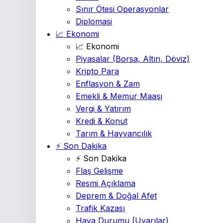
Sınır Ötesi Operasyonlar
Diplomasi
📈 Ekonomi
📈 Ekonomi
Piyasalar
(Borsa, Altın, Döviz)
Kripto Para
Enflasyon & Zam
Emekli & Memur Maaşı
Vergi & Yatırım
Kredi & Konut
Tarım & Hayvancılık
⚡ Son Dakika
⚡ Son Dakika
Flaş Gelişme
Resmi Açıklama
Deprem & Doğal Afet
Trafik Kazası
Hava Durumu
(Uyarılar)