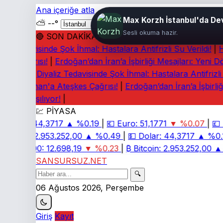
Ana içeriğe atla
Max Korzh İstanbul'da Dev
⛅
--°
Sesli okuma hazir.
🔴 SON DAKİKA
iz Tedavisinde Şok İhmal: Hastalara Antifrizli Su Verildi!
|
Hü
es Çağrısı!
|
Erdoğan’dan İran’a İşbirliği Mesajları: Yeni Dö
ılıyor!
|
Diyaliz Tedavisinde Şok İhmal: Hastalara Antifrizli Su
ey: Lübnan'a Ateşkes Çağrısı!
|
Erdoğan’dan İran’a İşbirliği
arı Tartışılıyor!
|
💹 PİYASA
Dolar:
44,3717
▲ %0.19
|
💶
Euro:
51,1771
▼ %0.07
|
💷
S
Bitcoin:
2.953.252,00
▲ %0.49
|
💵
Dolar:
44,3717
▲ %0.1
BIST 100:
12.698,19
▼ %0.23
|
₿
Bitcoin:
2.953.252,00
▲ 
SANSURSUZ.NET
🔍
06 Ağustos 2026, Perşembe
Giriş
Kayıt