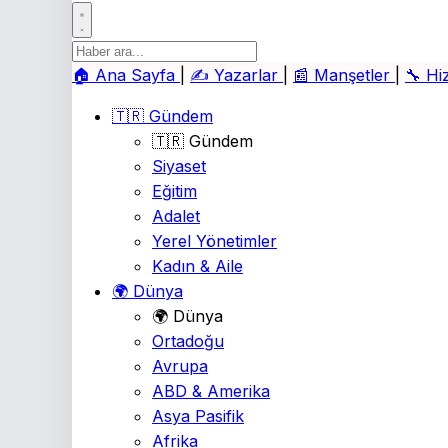
🏠
Ana Sayfa
|
✍️
Yazarlar
|
📰
Manşetler
|
🔧
Hi
🇹🇷 Gündem
🇹🇷 Gündem
Siyaset
Eğitim
Adalet
Yerel Yönetimler
Kadın & Aile
🌍 Dünya
🌍 Dünya
Ortadoğu
Avrupa
ABD & Amerika
Asya Pasifik
Afrika