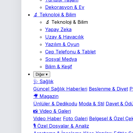
Dekorasyon & Ev
🔬 Teknoloji & Bilim
🔬 Teknoloji & Bilim
Yapay Zeka
Uzay & Havacılık
Yazılım & Oyun
Cep Telefonu & Tablet
Sosyal Medya
Bilim & Keşif
Diğer ▾
🩺 Sağlık
Güncel Sağlık Haberleri
Beslenme & Diyet
P
🎥 Magazin
Ünlüler & Dedikodu
Moda & Stil
Davet & Ödü
📸 Video & Galeri
Video Haber
Foto Galeri
Belgesel & Özel Çe
🎙️ Özel Dosyalar & Analiz