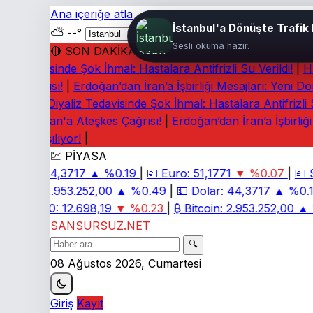
Ana içeriğe atla
İstanbul'a Dönüşte Trafik 
⛅
--°
Sesli okuma hazir.
🔴 SON DAKİKA
z Tedavisinde Şok İhmal: Hastalara Antifrizli Su Verildi!
|
Hür
s Çağrısı!
|
Erdoğan’dan İran’a İşbirliği Mesajları: Yeni Dön
lıyor!
|
Diyaliz Tedavisinde Şok İhmal: Hastalara Antifrizli Su 
y: Lübnan'a Ateşkes Çağrısı!
|
Erdoğan’dan İran’a İşbirliği 
rı Tartışılıyor!
|
💹 PİYASA
Dolar:
44,3717
▲ %0.19
|
💶
Euro:
51,1771
▼ %0.07
|
💷
St
itcoin:
2.953.252,00
▲ %0.49
|
💵
Dolar:
44,3717
▲ %0.19
BIST 100:
12.698,19
▼ %0.23
|
₿
Bitcoin:
2.953.252,00
▲ %
SANSURSUZ.NET
🔍
08 Ağustos 2026, Cumartesi
Giriş
Kayıt