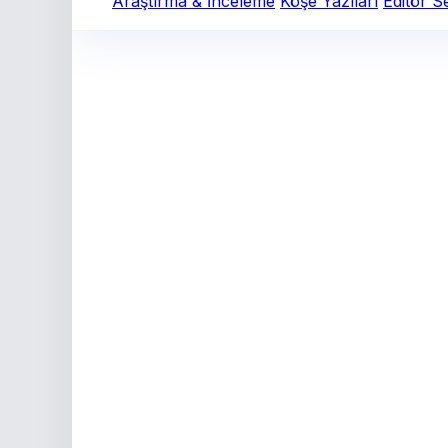
Araştırma & İnceleme
Köşe Yazıları
Editör S