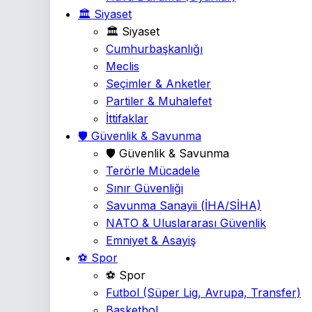
🏛️ Siyaset
🏛️ Siyaset
Cumhurbaşkanlığı
Meclis
Seçimler & Anketler
Partiler & Muhalefet
İttifaklar
🛡️ Güvenlik & Savunma
🛡️ Güvenlik & Savunma
Terörle Mücadele
Sınır Güvenliği
Savunma Sanayii
(İHA/SİHA)
NATO & Uluslararası Güvenlik
Emniyet & Asayiş
⚽ Spor
⚽ Spor
Futbol
(Süper Lig, Avrupa, Transfer)
Basketbol