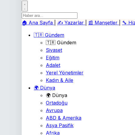
🏠
Ana Sayfa
|
✍️
Yazarlar
|
📰
Manşetler
|
🔧
Hi
🇹🇷 Gündem
🇹🇷 Gündem
Siyaset
Eğitim
Adalet
Yerel Yönetimler
Kadın & Aile
🌍 Dünya
🌍 Dünya
Ortadoğu
Avrupa
ABD & Amerika
Asya Pasifik
Afrika