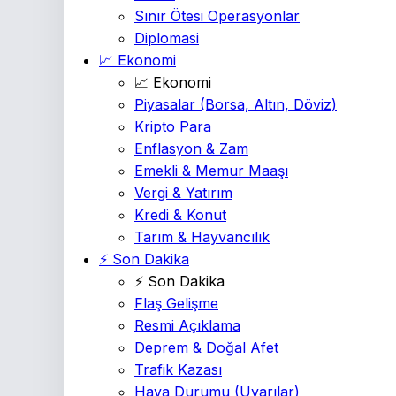
Sınır Ötesi Operasyonlar
Diplomasi
📈 Ekonomi
📈 Ekonomi
Piyasalar
(Borsa, Altın, Döviz)
Kripto Para
Enflasyon & Zam
Emekli & Memur Maaşı
Vergi & Yatırım
Kredi & Konut
Tarım & Hayvancılık
⚡ Son Dakika
⚡ Son Dakika
Flaş Gelişme
Resmi Açıklama
Deprem & Doğal Afet
Trafik Kazası
Hava Durumu
(Uyarılar)