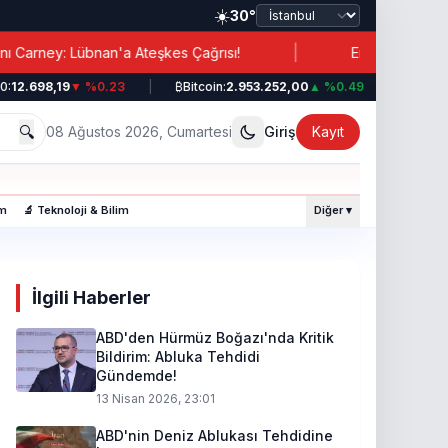
☀️
30°
|
bnan'a Ateşkes Çağrısı!
Erdoğan’dan İran’a İşbirliği
698,19
▼ %0.23
|
₿
Bitcoin:
2.953.252,00
▲ %0.49
|
💵
Dolar:
44
🔍
08 Ağustos 2026, Cumartesi
Giriş
Kayıt
am
🔬 Teknoloji & Bilim
Diğer ▾
İlgili Haberler
ABD'den Hürmüz Boğazı'nda Kritik
Bildirim: Abluka Tehdidi
Gündemde!
13 Nisan 2026, 23:01
ABD'nin Deniz Ablukası Tehdidine