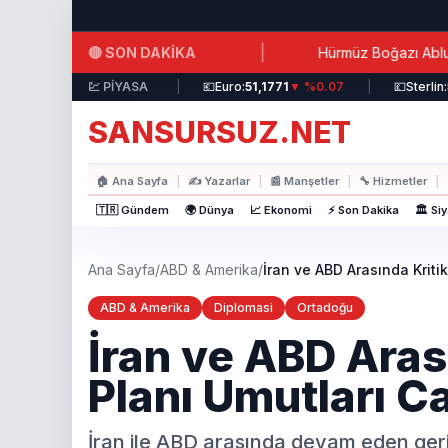
Ana içeriğe atla
|
🔴 SON DAKİKA
ntifrizli Su Verildi!
Hürmüz Boğazı Ablukasına Saatler
lar:
44,3717
▲ %0.19
💹 PİYASA
|
💶
Euro:
51,1771
▼ %0.07
|
💷
Sterlin:
58,9
SANSURSUZ.NET
🏠
Ana Sayfa
|
✍️
Yazarlar
|
📰
Manşetler
|
🔧
Hizmetler
|
🇹🇷 Gündem
🌍 Dünya
📈 Ekonomi
⚡ Son Dakika
🏛️ Si
Ana Sayfa
/
ABD & Amerika
/
İran ve ABD Arasında Kriti
ABD & Amerika
Diplomasi
Ortadoğu
İran ve ABD Aras
Planı Umutları C
İran ile ABD arasında devam eden gerili