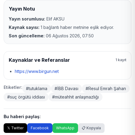
Yayın Notu
Yayın sorumlusu:
Elif AKSU
Kaynak sayısı:
1 bağlantı haber metnine eşlik ediyor.
Son güncelleme:
06 Ağustos 2026, 07:50
Kaynaklar ve Referanslar
1 kayıt
https://www.birgun.net
Etiketler:
#tutuklama
#İBB Davası
#Resul Emrah Şahan
#suç örgütü iddiası
#müteahhit anlaşmazlığı
Bu haberi paylaş:
𝕏 Twitter
Facebook
WhatsApp
📋 Kopyala