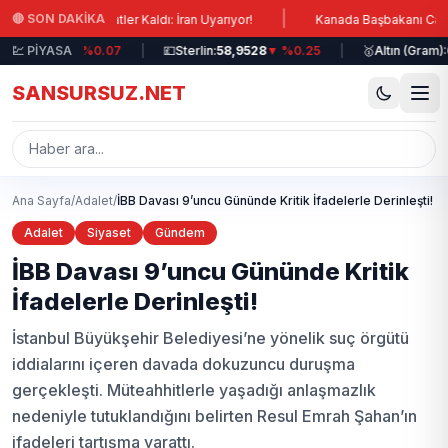
Ana içeriğe atla
|
🔴 SON DAKİKA
asına Saatler Kaldı: İran Uyarıyor!
Kanada Başbakanı Carney: Lübna
51,1771
💹 PİYASA
▼ %0.07
|
💷
Sterlin:
58,9528
▼ %0.25
|
🥇
Altın (Gram):
6.41
SANSURSUZ.NET
Ana Sayfa
/
Adalet
/
İBB Davası 9’uncu Gününde Kritik İfadelerle Derinleşti!
Adalet
Siyaset
Gündem
İBB Davası 9’uncu Gününde Kritik
İfadelerle Derinleşti!
İstanbul Büyükşehir Belediyesi’ne yönelik suç örgütü
iddialarını içeren davada dokuzuncu duruşma
gerçekleşti. Müteahhitlerle yaşadığı anlaşmazlık
nedeniyle tutuklandığını belirten Resul Emrah Şahan’ın
ifadeleri tartışma yarattı.