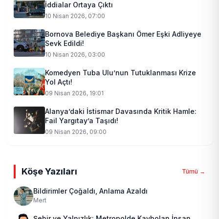
İddialar Ortaya Çıktı
10 Nisan 2026, 07:00
Bornova Belediye Başkanı Ömer Eşki Adliyeye
Sevk Edildi!
10 Nisan 2026, 03:00
Komedyen Tuba Ulu’nun Tutuklanması Krize
Yol Açtı!
09 Nisan 2026, 19:01
Alanya’daki İstismar Davasında Kritik Hamle:
Fail Yargıtay’a Taşıdı!
09 Nisan 2026, 09:00
Köşe Yazıları
Tümü →
Bildirimler Çoğaldı, Anlama Azaldı
Mert
Şehir ve Yalnızlık: Metropolde Kaybolan İnsan