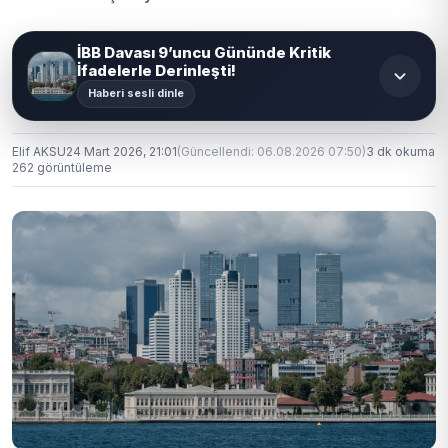
İBB Davası 9’uncu Gününde Kritik
İfadelerle Derinleşti!
Haberi sesli dinle
Elif AKSU
24 Mart 2026, 21:01
(Güncellendi: 06.08.2026 07:50)
3 dk okuma
262 görüntüleme