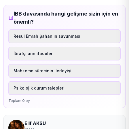
İBB davasında hangi gelişme sizin için en
📊
önemli?
Resul Emrah Şahan’ın savunması
İtirafçıların ifadeleri
Mahkeme sürecinin ilerleyişi
Psikolojik durum talepleri
Toplam
0
oy
Elif AKSU