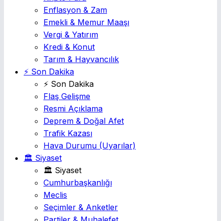
Enflasyon & Zam
Emekli & Memur Maaşı
Vergi & Yatırım
Kredi & Konut
Tarım & Hayvancılık
⚡ Son Dakika
⚡ Son Dakika
Flaş Gelişme
Resmi Açıklama
Deprem & Doğal Afet
Trafik Kazası
Hava Durumu
(Uyarılar)
🏛️ Siyaset
🏛️ Siyaset
Cumhurbaşkanlığı
Meclis
Seçimler & Anketler
Partiler & Muhalefet