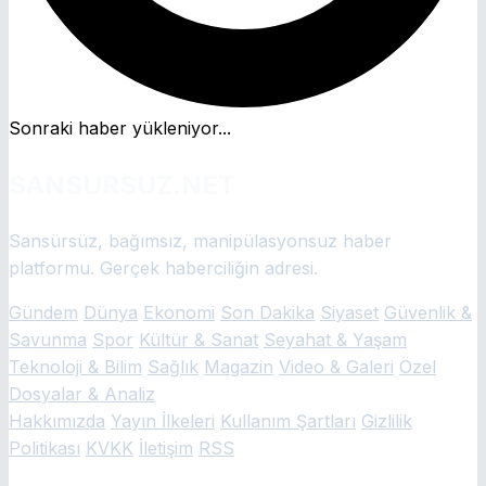
Sonraki haber yükleniyor...
SANSURSUZ.NET
Sansürsüz, bağımsız, manipülasyonsuz haber
platformu. Gerçek haberciliğin adresi.
Gündem
Dünya
Ekonomi
Son Dakika
Siyaset
Güvenlik &
Savunma
Spor
Kültür & Sanat
Seyahat & Yaşam
Teknoloji & Bilim
Sağlık
Magazin
Video & Galeri
Özel
Dosyalar & Analiz
Hakkımızda
Yayın İlkeleri
Kullanım Şartları
Gizlilik
Politikası
KVKK
İletişim
RSS