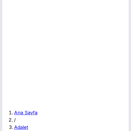
E
Ana Sayfa
/
Adalet