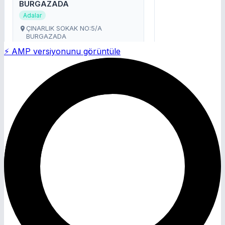
⚡ AMP versiyonunu görüntüle