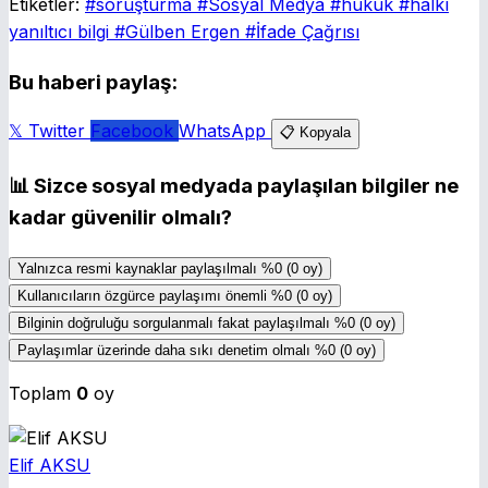
Etiketler:
#soruşturma
#Sosyal Medya
#hukuk
#halkı
yanıltıcı bilgi
#Gülben Ergen
#İfade Çağrısı
Bu haberi paylaş:
𝕏 Twitter
Facebook
WhatsApp
📋 Kopyala
📊
Sizce sosyal medyada paylaşılan bilgiler ne
kadar güvenilir olmalı?
Yalnızca resmi kaynaklar paylaşılmalı
%0
(0 oy)
Kullanıcıların özgürce paylaşımı önemli
%0
(0 oy)
Bilginin doğruluğu sorgulanmalı fakat paylaşılmalı
%0
(0 oy)
Paylaşımlar üzerinde daha sıkı denetim olmalı
%0
(0 oy)
Toplam
0
oy
Elif AKSU