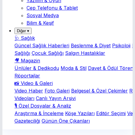
Yazılım & Oyun
Cep Telefonu & Tablet
Sosyal Medya
Bilim & Keşif
Diğer ▾
🩺 Sağlık
Güncel Sağlık Haberleri
Beslenme & Diyet
Psikoloji
K
Sağlığı
Çocuk Sağlığı
Salgın Hastalıklar
🎥 Magazin
Ünlüler & Dedikodu
Moda & Stil
Davet & Ödül Törenl
Röportajlar
📸 Video & Galeri
Video Haber
Foto Galeri
Belgesel & Özel Çekimler
Rö
Videoları
Canlı Yayın Arşivi
🎙️ Özel Dosyalar & Analiz
Araştırma & İnceleme
Köşe Yazıları
Editör Seçimi
Ver
Gazeteciliği
Günün Öne Çıkanları