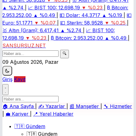
💷
Sterlin:
58,9528
▼ %0.25
|
🥇
Altın (Gram):
6.417,41
▲ %2.74
|
📈
BIST 100:
12.698,19
▼ %0.23
|
₿
Bitcoin:
2.953.252,00
▲ %0.49
|
💵
Dolar:
44,3717
▲ %0.19
|
💶
Euro:
51,1771
▼ %0.07
|
💷
Sterlin:
58,9528
▼ %0.25
|
🥇
Altın (Gram):
6.417,41
▲ %2.74
|
📈
BIST 100:
12.698,19
▼ %0.23
|
₿
Bitcoin:
2.953.252,00
▲ %0.49
|
SANSURSUZ.NET
🔍
09 Ağustos 2026, Pazar
Giriş
Kayıt
🏠
Ana Sayfa
|
✍️
Yazarlar
|
📰
Manşetler
|
🔧
Hizmetler
|
💼
Kariyer
|
📍
Yerel Haberler
🇹🇷 Gündem
🇹🇷 Gündem