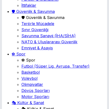
İttifaklar
🛡️ Güvenlik & Savunma
🛡️ Güvenlik & Savunma
Terörle Mücadele
Sınır Güvenliği
Savunma Sanayii
(İHA/SİHA)
NATO & Uluslararası Güvenlik
Emniyet & Asayiş
⚽ Spor
⚽ Spor
Futbol
(Süper Lig, Avrupa, Transfer)
Basketbol
Voleybol
Olimpiyatlar
Dövüş Sporları
Motor Sporları
🎭 Kültür & Sanat
🎭 Kültür & Sanat