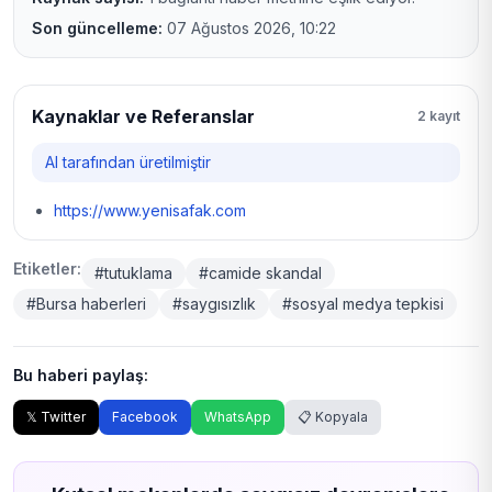
Son güncelleme:
07 Ağustos 2026, 10:22
Kaynaklar ve Referanslar
2 kayıt
AI tarafından üretilmiştir
https://www.yenisafak.com
Etiketler:
#tutuklama
#camide skandal
#Bursa haberleri
#saygısızlık
#sosyal medya tepkisi
Bu haberi paylaş:
𝕏 Twitter
Facebook
WhatsApp
📋 Kopyala