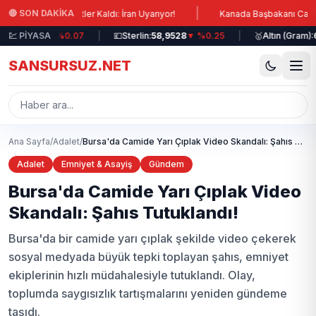
Ana içeriğe atla
|
🔴 SON DAKİKA
sına Saatler Kaldı: İran Uyarıyor!
Kanada Başbakanı Carney: Lübnan
1,1771
💹 PİYASA
▼ %0.07
|
💷
Sterlin:
58,9528
▼ %0.25
|
🥇
Altın (Gram):
6.417
SANSURSUZ.NET
Ana Sayfa
/
Adalet
/
Bursa'da Camide Yarı Çıplak Video Skandalı: Şahıs Tutuklandı!
Adalet
Emniyet & Asayiş
Gündem
Bursa'da Camide Yarı Çıplak Video
Skandalı: Şahıs Tutuklandı!
Bursa'da bir camide yarı çıplak şekilde video çekerek
sosyal medyada büyük tepki toplayan şahıs, emniyet
ekiplerinin hızlı müdahalesiyle tutuklandı. Olay,
toplumda saygısızlık tartışmalarını yeniden gündeme
taşıdı.