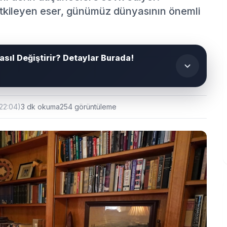
 etkileyen eser, günümüz dünyasının önemli
asıl Değiştirir? Detaylar Burada!
 22:04)
3 dk okuma
254 görüntüleme