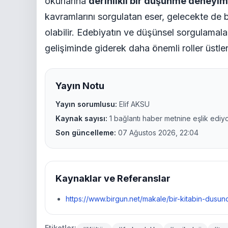
okurlarına
derinlikli bir düşünme deneyim
kavramlarını sorgulatan eser, gelecekte de b
olabilir. Edebiyatın ve düşünsel sorgulamalar
gelişiminde giderek daha önemli roller üstl
Yayın Notu
Yayın sorumlusu:
Elif AKSU
Kaynak sayısı:
1 bağlantı haber metnine eşlik ediyo
Son güncelleme:
07 Ağustos 2026, 22:04
Kaynaklar ve Referanslar
https://www.birgun.net/makale/bir-kitabin-dusu
Etiketler: