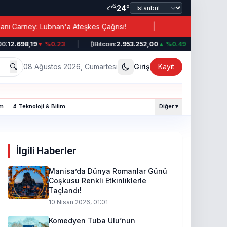
⛅
24°
|
übnan'a Ateşkes Çağrısı!
Erdoğan’dan İran’a İşbirliğ
698,19
▼ %0.23
|
₿
Bitcoin:
2.953.252,00
▲ %0.49
|
💵
Dolar:
44
🔍
08 Ağustos 2026, Cumartesi
Giriş
Kayıt
am
🔬 Teknoloji & Bilim
Diğer ▾
İlgili Haberler
Manisa’da Dünya Romanlar Günü
Coşkusu Renkli Etkinliklerle
Taçlandı!
10 Nisan 2026, 01:01
Komedyen Tuba Ulu’nun