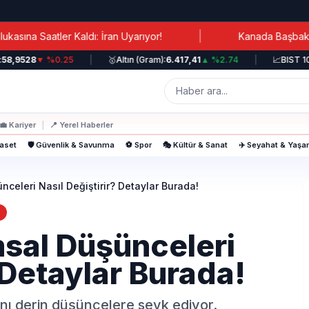
|
r Kaldı: İran Uyarıyor!
Kanada Başbakanı Carney: L
528
▼ %0.25
|
🥇
Altın (Gram):
6.417,41
▲ %2.74
|
📈
BIST 100:
12.
💼
Kariyer
|
📍
Yerel Haberler
yaset
🛡️ Güvenlik & Savunma
⚽ Spor
🎭 Kültür & Sanat
✈️ Seyahat & Yaş
nceleri Nasıl Değiştirir? Detaylar Burada!
msal Düşünceleri
 Detaylar Burada!
ını derin düşüncelere sevk ediyor.