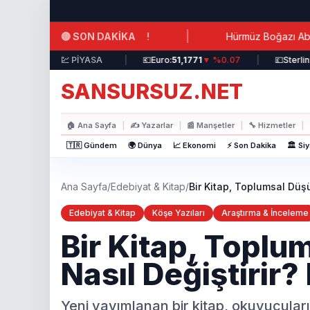
Ana içeriğe atla
|
🔴 SON DAKİKA
Antifrizli Su Verildi!
Hürmüz Boğazı Ablukasına Saatle
lar:
44,3717
▲ %0.19
💹 PİYASA
|
💶
Euro:
51,1771
▼ %0.07
|
💷
Sterlin:
58,9
SANSURSUZ.NET
🏠
Ana Sayfa
|
✍️
Yazarlar
|
📰
Manşetler
|
🔧
Hizmetler
|
🇹🇷 Gündem
🌍 Dünya
📈 Ekonomi
⚡ Son Dakika
🏛️ Si
Ana Sayfa
/
Edebiyat & Kitap
/
Bir Kitap, Toplumsal Düşü
Edebiyat & Kitap
Köşe Yazıları
Araştırma & İnceleme
Bir Kitap, Toplu
Nasıl Değiştirir?
Yeni yayımlanan bir kitap, okuyucular