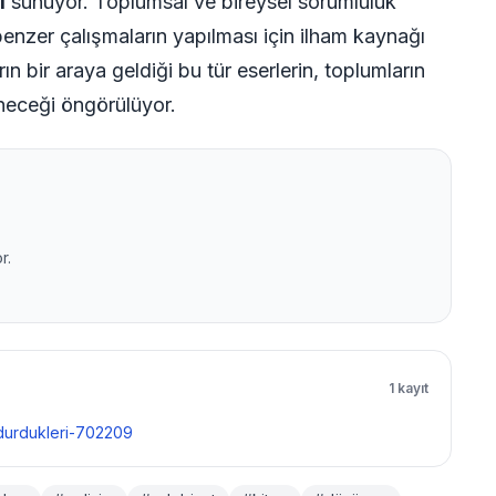
i
sunuyor. Toplumsal ve bireysel sorumluluk
enzer çalışmaların yapılması için ilham kaynağı
ın bir araya geldiği bu tür eserlerin, toplumların
eneceği öngörülüyor.
r.
1 kayıt
ndurdukleri-702209