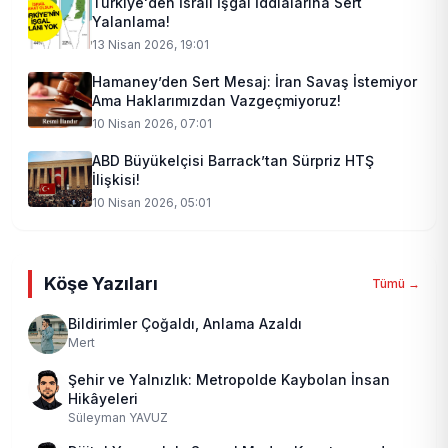
Türkiye'den İsrail İşgal İddialarına Sert
Yalanlama!
13 Nisan 2026, 19:01
Hamaney’den Sert Mesaj: İran Savaş İstemiyor
Ama Haklarımızdan Vazgeçmiyoruz!
10 Nisan 2026, 07:01
ABD Büyükelçisi Barrack’tan Sürpriz HTŞ
İlişkisi!
10 Nisan 2026, 05:01
Köşe Yazıları
Tümü →
Bildirimler Çoğaldı, Anlama Azaldı
Mert
Şehir ve Yalnızlık: Metropolde Kaybolan İnsan
Hikâyeleri
Süleyman YAVUZ