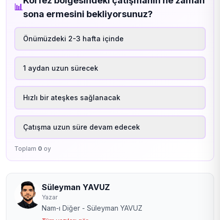
Körfez bölgesindeki çatışmanın ne zaman
📊
sona ermesini bekliyorsunuz?
Önümüzdeki 2-3 hafta içinde
1 aydan uzun sürecek
Hızlı bir ateşkes sağlanacak
Çatışma uzun süre devam edecek
Toplam
0
oy
Süleyman YAVUZ
Yazar
Nam-ı Diğer - Süleyman YAVUZ