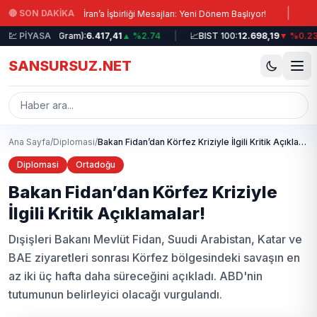
Ana içeriğe atla
|
🔴 SON DAKİKA
Erdoğan’dan İran’a İşbirliği Mesajları: Yeni Dönem Başlıyor!
Giresun S
💹 PİYASA
🥇
Altın (Gram):
6.417,41
▲ %2.74
|
📈
BIST 100:
12.698,19
▼ %0.23
SANSURSUZ.NET
Ana Sayfa
/
Diplomasi
/
Bakan Fidan’dan Körfez Kriziyle İlgili Kritik Açıklamalar!
Diplomasi
Ortadoğu
Bakan Fidan’dan Körfez Kriziyle
İlgili Kritik Açıklamalar!
Dışişleri Bakanı Mevlüt Fidan, Suudi Arabistan, Katar ve
BAE ziyaretleri sonrası Körfez bölgesindeki savaşın en
az iki üç hafta daha süreceğini açıkladı. ABD'nin
tutumunun belirleyici olacağı vurgulandı.