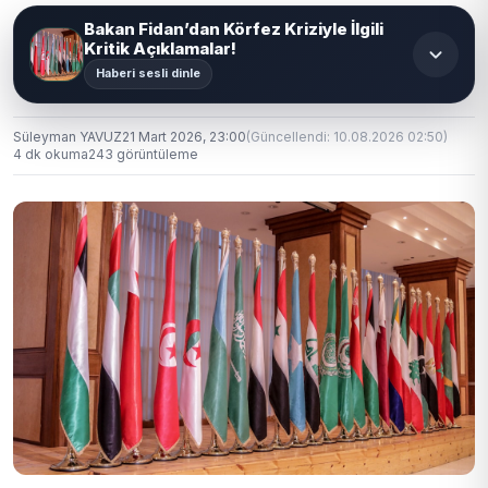
Bakan Fidan’dan Körfez Kriziyle İlgili
Kritik Açıklamalar!
Haberi sesli dinle
Süleyman YAVUZ
21 Mart 2026, 23:00
(Güncellendi: 10.08.2026 02:50)
4 dk okuma
243 görüntüleme