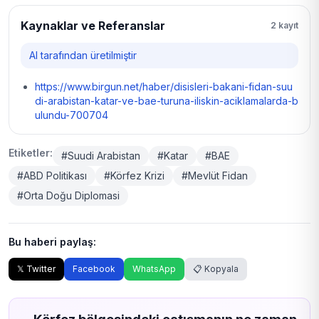
Kaynaklar ve Referanslar
2 kayıt
AI tarafından üretilmiştir
https://www.birgun.net/haber/disisleri-bakani-fidan-suu
di-arabistan-katar-ve-bae-turuna-iliskin-aciklamalarda-b
ulundu-700704
Etiketler:
#Suudi Arabistan
#Katar
#BAE
#ABD Politikası
#Körfez Krizi
#Mevlüt Fidan
#Orta Doğu Diplomasi
Bu haberi paylaş:
𝕏 Twitter
Facebook
WhatsApp
📋 Kopyala