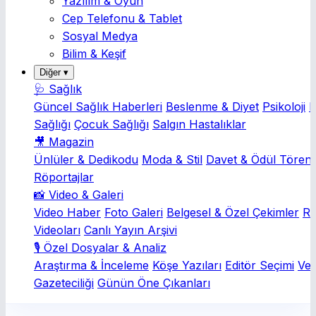
Yazılım & Oyun
Cep Telefonu & Tablet
Sosyal Medya
Bilim & Keşif
Diğer ▾
🩺 Sağlık
Güncel Sağlık Haberleri
Beslenme & Diyet
Psikoloji
K
Sağlığı
Çocuk Sağlığı
Salgın Hastalıklar
🎥 Magazin
Ünlüler & Dedikodu
Moda & Stil
Davet & Ödül Törenl
Röportajlar
📸 Video & Galeri
Video Haber
Foto Galeri
Belgesel & Özel Çekimler
Rö
Videoları
Canlı Yayın Arşivi
🎙️ Özel Dosyalar & Analiz
Araştırma & İnceleme
Köşe Yazıları
Editör Seçimi
Ver
Gazeteciliği
Günün Öne Çıkanları