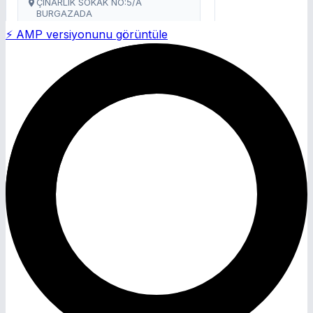
⚡ AMP versiyonunu görüntüle