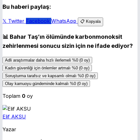
Bu haberi paylaş:
𝕏 Twitter
Facebook
WhatsApp
📋 Kopyala
📊
Bahar Taş’ın ölümünde karbonmonoksit
zehirlenmesi sonucu sizin için ne ifade ediyor?
Adli araştırmalar daha hızlı ilerlemeli
%0
(0 oy)
Kadın güvenliği için önlemler artmalı
%0
(0 oy)
Soruşturma tarafsız ve kapsamlı olmalı
%0
(0 oy)
Olay kamuoyu gündeminde kalmalı
%0
(0 oy)
Toplam
0
oy
Elif AKSU
Yazar