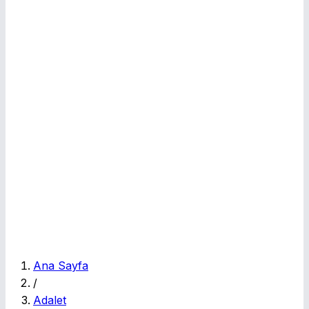
E
Ana Sayfa
/
Adalet