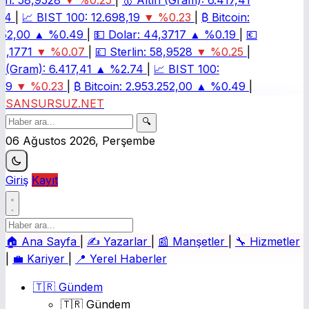
n:
58,9528
▼ %0.25
|
🥇
Altın (Gram):
6.417,41
4
|
📈
BIST 100:
12.698,19
▼ %0.23
|
₿
Bitcoin:
52,00
▲ %0.49
|
💵
Dolar:
44,3717
▲ %0.19
|
💶
1,1771
▼ %0.07
|
💷
Sterlin:
58,9528
▼ %0.25
|
 (Gram):
6.417,41
▲ %2.74
|
📈
BIST 100:
19
▼ %0.23
|
₿
Bitcoin:
2.953.252,00
▲ %0.49
|
SANSURSUZ.NET
🔍
06 Ağustos 2026, Perşembe
Giriş
Kayıt
🏠
Ana Sayfa
|
✍️
Yazarlar
|
📰
Manşetler
|
🔧
Hizmetler
|
💼
Kariyer
|
📍
Yerel Haberler
🇹🇷 Gündem
🇹🇷 Gündem