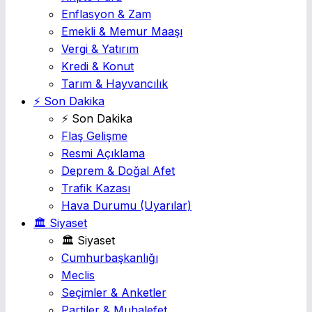
Enflasyon & Zam
Emekli & Memur Maaşı
Vergi & Yatırım
Kredi & Konut
Tarım & Hayvancılık
⚡ Son Dakika
⚡ Son Dakika
Flaş Gelişme
Resmi Açıklama
Deprem & Doğal Afet
Trafik Kazası
Hava Durumu
(Uyarılar)
🏛️ Siyaset
🏛️ Siyaset
Cumhurbaşkanlığı
Meclis
Seçimler & Anketler
Partiler & Muhalefet