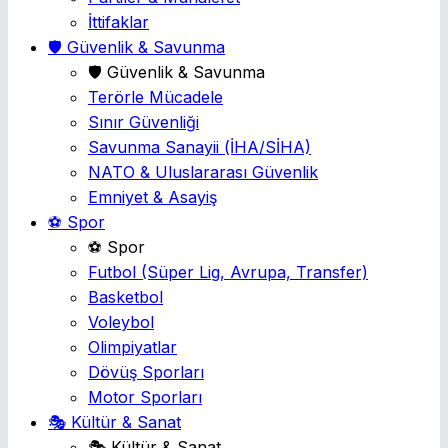
İttifaklar
🛡️ Güvenlik & Savunma
🛡️ Güvenlik & Savunma
Terörle Mücadele
Sınır Güvenliği
Savunma Sanayii
(İHA/SİHA)
NATO & Uluslararası Güvenlik
Emniyet & Asayiş
⚽ Spor
⚽ Spor
Futbol
(Süper Lig, Avrupa, Transfer)
Basketbol
Voleybol
Olimpiyatlar
Dövüş Sporları
Motor Sporları
🎭 Kültür & Sanat
🎭 Kültür & Sanat