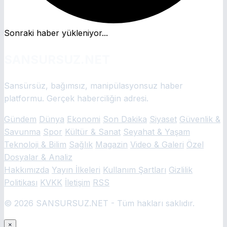
Sonraki haber yükleniyor...
SANSURSUZ.NET
Sansürsüz, bağımsız, manipülasyonsuz haber
platformu. Gerçek haberciliğin adresi.
Gündem
Dünya
Ekonomi
Son Dakika
Siyaset
Güvenlik &
Savunma
Spor
Kültür & Sanat
Seyahat & Yaşam
Teknoloji & Bilim
Sağlık
Magazin
Video & Galeri
Özel
Dosyalar & Analiz
Hakkımızda
Yayın İlkeleri
Kullanım Şartları
Gizlilik
Politikası
KVKK
İletişim
RSS
© 2026 SANSURSUZ.NET - Tüm hakları saklıdır.
×