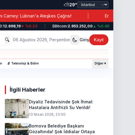
⛅
29°
|
nan'a Ateşkes Çağrısı!
Erdoğan’dan İran’a İşbirliği
698,19
▼ %0.23
|
₿
Bitcoin:
2.953.252,00
▲ %0.49
|
💵
Dolar:
44,
🔍
06 Ağustos 2026, Perşembe
Giriş
Kayıt
am
🔬 Teknoloji & Bilim
Diğer ▾
İlgili Haberler
Diyaliz Tedavisinde Şok İhmal:
Hastalara Antifrizli Su Verildi!
13 Nisan 2026, 23:00
Bornova Belediye Başkanı
Gözaltında! Şok İddialar Ortaya