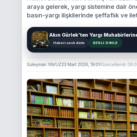
araya gelerek, yargı sistemine dair ö
basın-yargı ilişkilerinde şeffaflık ve il
Akın Gürlek’ten Yargı Muhabirlerin
Haberi sesli dinle
SESLI DINLE
Süleyman YAVUZ
23 Mart 2026, 19:01
(Güncellendi: 06.