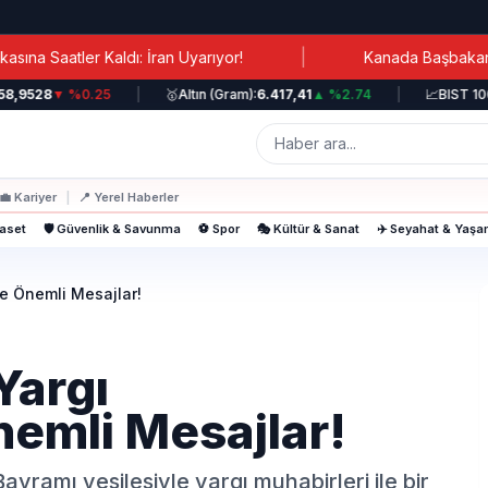
|
 Kaldı: İran Uyarıyor!
Kanada Başbakanı Carney: Lüb
28
▼ %0.25
|
🥇
Altın (Gram):
6.417,41
▲ %2.74
|
📈
BIST 100:
12.
💼
Kariyer
|
📍
Yerel Haberler
yaset
🛡️ Güvenlik & Savunma
⚽ Spor
🎭 Kültür & Sanat
✈️ Seyahat & Yaş
ne Önemli Mesajlar!
Yargı
nemli Mesajlar!
ramı vesilesiyle yargı muhabirleri ile bir