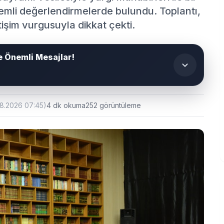
nemli değerlendirmelerde bulundu. Toplantı,
etişim vurgusuyla dikkat çekti.
e Önemli Mesajlar!
08.2026 07:45)
4 dk okuma
252 görüntüleme