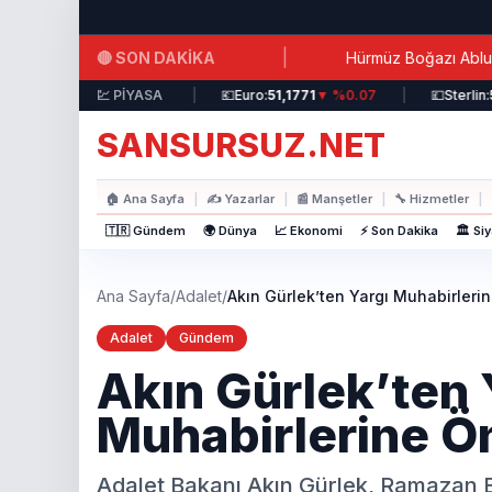
Ana içeriğe atla
|
🔴 SON DAKİKA
tifrizli Su Verildi!
Hürmüz Boğazı Ablukasına Saatler
ar:
44,3717
▲ %0.19
💹 PİYASA
|
💶
Euro:
51,1771
▼ %0.07
|
💷
Sterlin:
58,95
SANSURSUZ.NET
🏠
Ana Sayfa
|
✍️
Yazarlar
|
📰
Manşetler
|
🔧
Hizmetler
|
🇹🇷 Gündem
🌍 Dünya
📈 Ekonomi
⚡ Son Dakika
🏛️ Si
Ana Sayfa
/
Adalet
/
Akın Gürlek’ten Yargı Muhabirleri
Adalet
Gündem
Akın Gürlek’ten 
Muhabirlerine Ö
Adalet Bakanı Akın Gürlek, Ramazan Bay