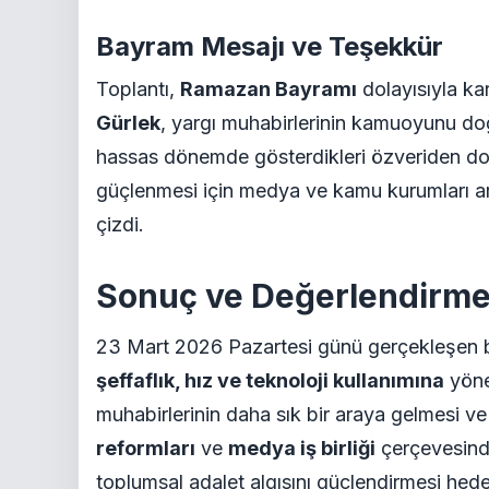
Bayram Mesajı ve Teşekkür
Toplantı,
Ramazan Bayramı
dolayısıyla kar
Gürlek
, yargı muhabirlerinin kamuoyunu doğ
hassas dönemde gösterdikleri özveriden dolay
güçlenmesi için medya ve kamu kurumları ara
çizdi.
Sonuç ve Değerlendirm
23 Mart 2026 Pazartesi günü gerçekleşen
şeffaflık, hız ve teknoloji kullanımına
yönel
muhabirlerinin daha sık bir araya gelmesi ve
reformları
ve
medya iş birliği
çerçevesind
toplumsal adalet algısını güçlendirmesi hede