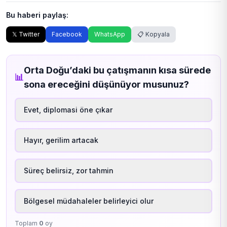
Bu haberi paylaş:
𝕏 Twitter
Facebook
WhatsApp
📋 Kopyala
Orta Doğu’daki bu çatışmanın kısa sürede
📊
sona ereceğini düşünüyor musunuz?
Evet, diplomasi öne çıkar
Hayır, gerilim artacak
Süreç belirsiz, zor tahmin
Bölgesel müdahaleler belirleyici olur
Toplam
0
oy