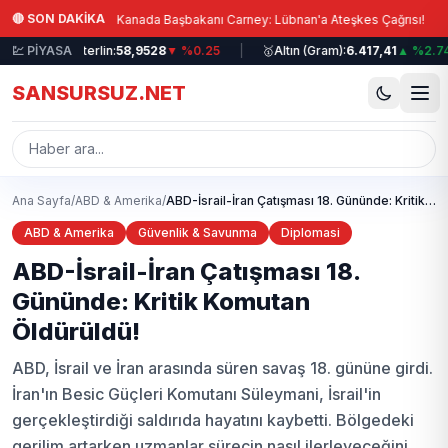
Ana içeriğe atla
|
|
🔴 SON DAKİKA
Kanada Başbakanı Carney: Lübnan'a Ateşkes Çağrısı!
Erdoğa
|
💹 PİYASA
💷
Sterlin:
58,9528
▼ %0.25
|
🥇
Altın (Gram):
6.417,41
▲ %2.74
|
SANSURSUZ.NET
Ana Sayfa
/
ABD & Amerika
/
ABD-İsrail-İran Çatışması 18. Gününde: Kritik Komutan Öldürüldü!
ABD & Amerika
Güvenlik & Savunma
Diplomasi
ABD-İsrail-İran Çatışması 18.
Gününde: Kritik Komutan
Öldürüldü!
ABD, İsrail ve İran arasında süren savaş 18. gününe girdi.
İran'ın Besic Güçleri Komutanı Süleymani, İsrail'in
gerçekleştirdiği saldırıda hayatını kaybetti. Bölgedeki
gerilim artarken uzmanlar sürecin nasıl ilerleyeceğini