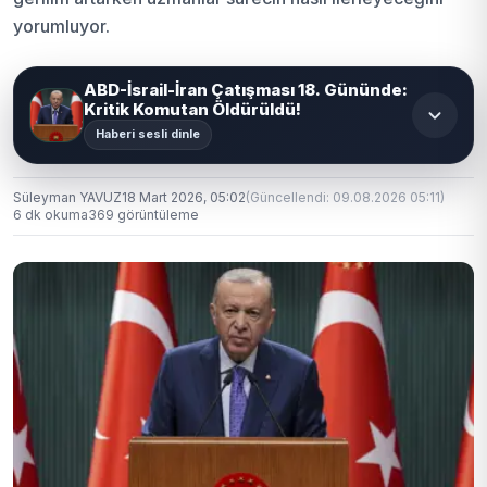
yorumluyor.
ABD-İsrail-İran Çatışması 18. Gününde:
Kritik Komutan Öldürüldü!
Haberi sesli dinle
Süleyman YAVUZ
18 Mart 2026, 05:02
(Güncellendi: 09.08.2026 05:11)
6 dk okuma
369 görüntüleme