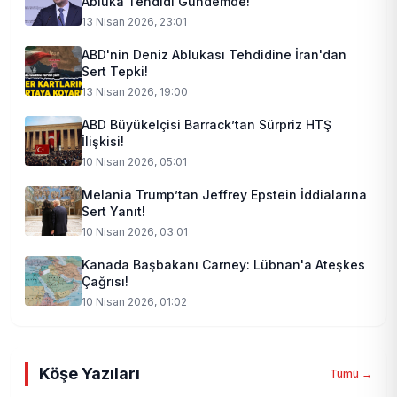
Abluka Tehdidi Gündemde!
13 Nisan 2026, 23:01
ABD'nin Deniz Ablukası Tehdidine İran'dan
Sert Tepki!
13 Nisan 2026, 19:00
ABD Büyükelçisi Barrack’tan Sürpriz HTŞ
İlişkisi!
10 Nisan 2026, 05:01
Melania Trump’tan Jeffrey Epstein İddialarına
Sert Yanıt!
10 Nisan 2026, 03:01
Kanada Başbakanı Carney: Lübnan'a Ateşkes
Çağrısı!
10 Nisan 2026, 01:02
Köşe Yazıları
Tümü →