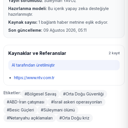
Yayın sorumlusu:
Süleyman YAVUZ
Hazırlanma modeli:
Bu içerik yapay zeka desteğiyle
hazırlanmıştır.
Kaynak sayısı:
1 bağlantı haber metnine eşlik ediyor.
Son güncelleme:
09 Ağustos 2026, 05:11
Kaynaklar ve Referanslar
2 kayıt
AI tarafından üretilmiştir
https://www.ntv.com.tr
Etiketler:
#Bölgesel Savaş
#Orta Doğu Güvenliği
#ABD-İran çatışması
#İsrail askeri operasyonları
#Besic Güçleri
#Süleymani ölümü
#Netanyahu açıklamaları
#Orta Doğu kriz