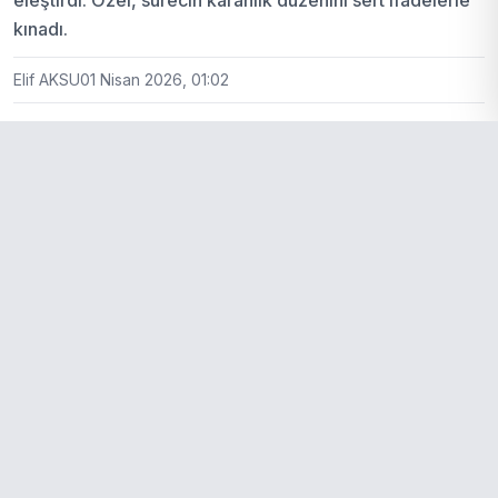
kınadı.
Elif AKSU
01 Nisan 2026, 01:02
Haberin Devamını Oku →