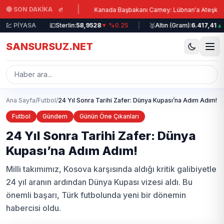
Ana içeriğe atla
|
🔴 SON DAKİKA
an Uyarıyor!
Kanada Başbakanı Carney: Lübnan'a Ateşkes Çağrısı!
0.07
💹 PİYASA
|
💷
Sterlin:
58,9528
▼ %0.25
|
🥇
Altın (Gram):
6.417,41
▲ %2.
SANSURSUZ.NET
Ana Sayfa
/
Futbol
/
24 Yıl Sonra Tarihi Zafer: Dünya Kupası’na Adım Adım!
Futbol
Gündem
Günün Öne Çıkanları
24 Yıl Sonra Tarihi Zafer: Dünya
Kupası’na Adım Adım!
Milli takımımız, Kosova karşısında aldığı kritik galibiyetle
24 yıl aranın ardından Dünya Kupası vizesi aldı. Bu
önemli başarı, Türk futbolunda yeni bir dönemin
habercisi oldu.