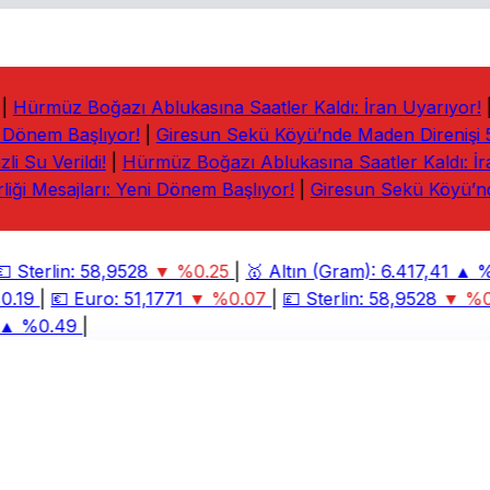
Hürmüz Boğazı Ablukasına Saatler Kaldı: İran Uyarıyor!
|
 Dönem Başlıyor!
|
Giresun Sekü Köyü’nde Maden Direnişi 5. 
 Su Verildi!
|
Hürmüz Boğazı Ablukasına Saatler Kaldı: İran
iği Mesajları: Yeni Dönem Başlıyor!
|
Giresun Sekü Köyü’nde

Sterlin:
58,9528
▼ %0.25
|
🥇
Altın (Gram):
6.417,41
▲ %2
.19
|
💶
Euro:
51,1771
▼ %0.07
|
💷
Sterlin:
58,9528
▼ %0.
 %0.49
|