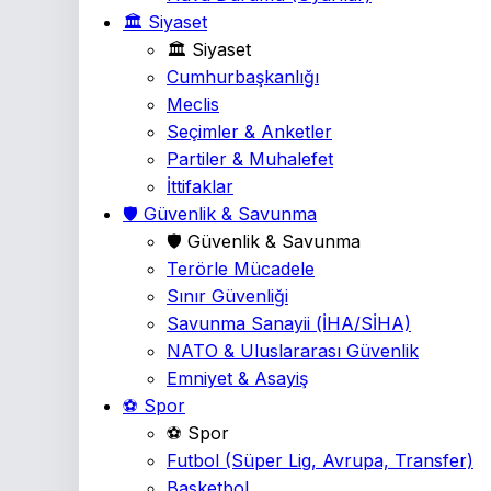
🏛️ Siyaset
🏛️ Siyaset
Cumhurbaşkanlığı
Meclis
Seçimler & Anketler
Partiler & Muhalefet
İttifaklar
🛡️ Güvenlik & Savunma
🛡️ Güvenlik & Savunma
Terörle Mücadele
Sınır Güvenliği
Savunma Sanayii
(İHA/SİHA)
NATO & Uluslararası Güvenlik
Emniyet & Asayiş
⚽ Spor
⚽ Spor
Futbol
(Süper Lig, Avrupa, Transfer)
Basketbol