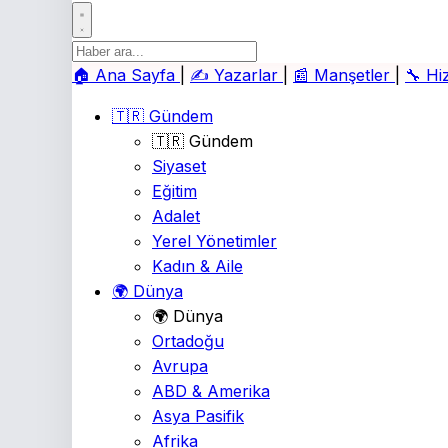
🏠
Ana Sayfa
|
✍️
Yazarlar
|
📰
Manşetler
|
🔧
Hi
🇹🇷 Gündem
🇹🇷 Gündem
Siyaset
Eğitim
Adalet
Yerel Yönetimler
Kadın & Aile
🌍 Dünya
🌍 Dünya
Ortadoğu
Avrupa
ABD & Amerika
Asya Pasifik
Afrika