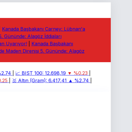
Kanada Başbakanı Carney: Lübnan'a
Gününde: Alagöz İddiaları
 Uyarıyor!
|
Kanada Başbakanı
 Maden Direnişi 5. Gününde: Alagöz
.74
|
📈
BIST 100:
12.698,19
▼ %0.23
|
25
|
🥇
Altın (Gram):
6.417,41
▲ %2.74
|