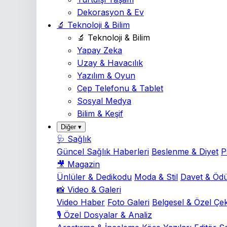
Dekorasyon & Ev
🔬 Teknoloji & Bilim
🔬 Teknoloji & Bilim
Yapay Zeka
Uzay & Havacılık
Yazılım & Oyun
Cep Telefonu & Tablet
Sosyal Medya
Bilim & Keşif
Diğer ▾
🩺 Sağlık
Güncel Sağlık Haberleri
Beslenme & Diyet
P
🎥 Magazin
Ünlüler & Dedikodu
Moda & Stil
Davet & Ödü
📸 Video & Galeri
Video Haber
Foto Galeri
Belgesel & Özel Çe
🎙️ Özel Dosyalar & Analiz