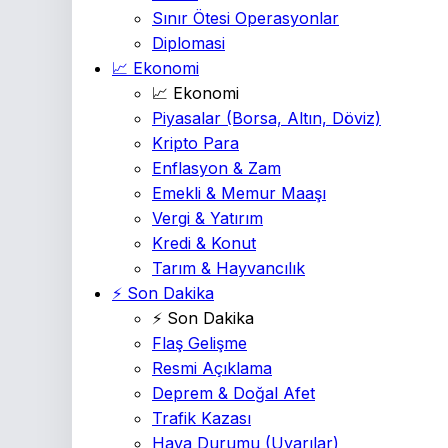
Sınır Ötesi Operasyonlar
Diplomasi
📈 Ekonomi
📈 Ekonomi
Piyasalar
(Borsa, Altın, Döviz)
Kripto Para
Enflasyon & Zam
Emekli & Memur Maaşı
Vergi & Yatırım
Kredi & Konut
Tarım & Hayvancılık
⚡ Son Dakika
⚡ Son Dakika
Flaş Gelişme
Resmi Açıklama
Deprem & Doğal Afet
Trafik Kazası
Hava Durumu
(Uyarılar)