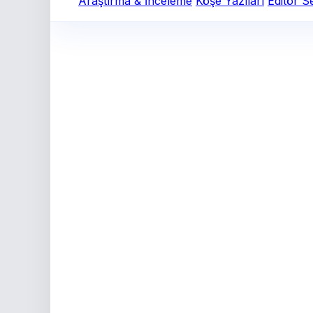
Araştırma & İnceleme
Köşe Yazıları
Editör S