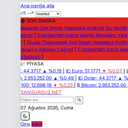
Ana içeriğe atla
⛅
--°
🔴 SON DAKİKA
yaliz Tedavisinde Şok İhmal: Hastalara Antifrizli Su Verildi!
|
eşkes Çağrısı!
|
Erdoğan’dan İran’a İşbirliği Mesajları: Yeni
rtışılıyor!
|
Diyaliz Tedavisinde Şok İhmal: Hastalara Antifrizli
rney: Lübnan'a Ateşkes Çağrısı!
|
Erdoğan’dan İran’a İşbirl
diaları Tartışılıyor!
|
💹 PİYASA
💵
Dolar:
44,3717
▲ %0.19
|
💶
Euro:
51,1771
▼ %0.07
|

₿
Bitcoin:
2.953.252,00
▲ %0.49
|
💵
Dolar:
44,3717
▲ %0
📈
BIST 100:
12.698,19
▼ %0.23
|
₿
Bitcoin:
2.953.252,00
▲
SANSURSUZ.NET
🔍
07 Ağustos 2026, Cuma
Giriş
Kayıt