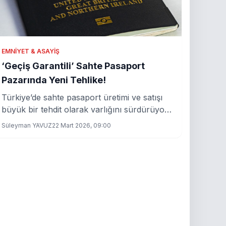
EMNIYET & ASAYIŞ
‘Geçiş Garantili’ Sahte Pasaport
Pazarında Yeni Tehlike!
Türkiye’de sahte pasaport üretimi ve satışı
büyük bir tehdit olarak varlığını sürdürüyor.
‘Geçiş garantili’ iddiasıyla pazarlanan bu
Süleyman YAVUZ
22 Mart 2026, 09:00
belgeler, sınır güvenliğini zayıflatıyor ve
ulusal güvenliği tehdit ediyor.