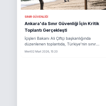
SINIR GÜVENLIĞI
Ankara'da Sınır Güvenliği İçin Kritik
Toplantı Gerçekleşti
İçişleri Bakanı Ali Çiftçi başkanlığında
düzenlenen toplantıda, Türkiye'nin sınır
güvenliği ve göç tedbirleri masaya yatırıldı.
Mert
02 Mart 2026, 15:20