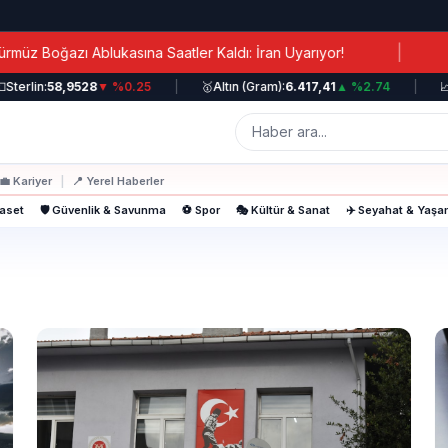
|
Boğazı Ablukasına Saatler Kaldı: İran Uyarıyor!
Kana
terlin:
58,9528
▼ %0.25
|
🥇
Altın (Gram):
6.417,41
▲ %2.74
|
📈
B
💼
Kariyer
|
📍
Yerel Haberler
yaset
🛡️ Güvenlik & Savunma
⚽ Spor
🎭 Kültür & Sanat
✈️ Seyahat & Yaş