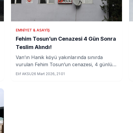
EMNIYET & ASAYIŞ
Fehim Tosun’un Cenazesi 4 Gün Sonra
Teslim Alındı!
Van’ın Hanik köyü yakınlarında sınırda
vurulan Fehim Tosun’un cenazesi, 4 günlük
bekleyişin ardından ailesine teslim edildi.
Elif AKSU
26 Mart 2026, 21:01
Otopsi işlemlerinin yapılacağı cenazeyle ilgili
gelişmeler kamuoyunda merak uyandırıyor.