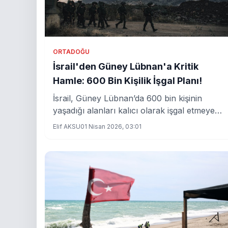
ORTADOĞU
İsrail'den Güney Lübnan'a Kritik
Hamle: 600 Bin Kişilik İşgal Planı!
İsrail, Güney Lübnan’da 600 bin kişinin
yaşadığı alanları kalıcı olarak işgal etmeye
hazırlanıyor. Bu adım, bölgedeki gerilimi
Elif AKSU
01 Nisan 2026, 03:01
artırması ve bölgesel dengeleri değiştirmesi
bekleniyor.