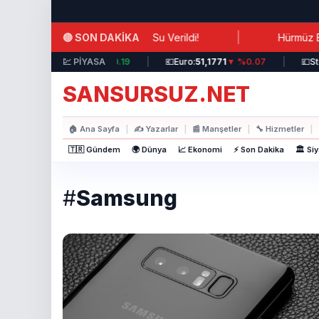
Ana içeriğe atla
|
🔴 SON DAKİKA
k İhmal: Hastalara Antifrizli Su Verildi!
Hürmüz Boğazı
💵
Dolar:
44,3717
💹 PİYASA
▲ %0.19
|
💶
Euro:
51,1771
▼ %0.07
|
💷
Ster
SANSURSUZ.NET
🏠
Ana Sayfa
|
✍️
Yazarlar
|
📰
Manşetler
|
🔧
Hizmetler
|
🇹🇷 Gündem
🌍 Dünya
📈 Ekonomi
⚡ Son Dakika
🏛️ Si
#
Samsung