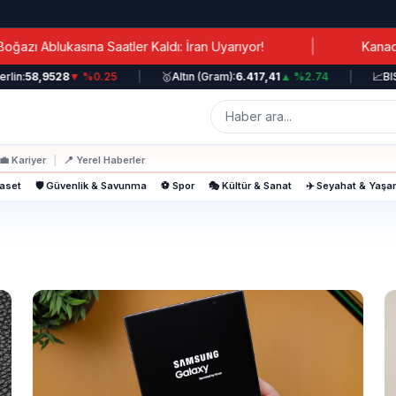
|
 Ablukasına Saatler Kaldı: İran Uyarıyor!
Kanada Ba
lin:
58,9528
▼ %0.25
|
🥇
Altın (Gram):
6.417,41
▲ %2.74
|
📈
BIST
💼
Kariyer
|
📍
Yerel Haberler
yaset
🛡️ Güvenlik & Savunma
⚽ Spor
🎭 Kültür & Sanat
✈️ Seyahat & Yaş