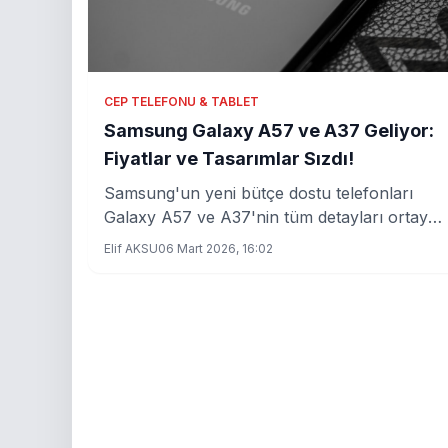
CEP TELEFONU & TABLET
Samsung Galaxy A57 ve A37 Geliyor:
Fiyatlar ve Tasarımlar Sızdı!
Samsung'un yeni bütçe dostu telefonları
Galaxy A57 ve A37'nin tüm detayları ortaya
çıktı. Fiyatları cep yakacak mı? İşte merak
Elif AKSU
06 Mart 2026, 16:02
edilenler...