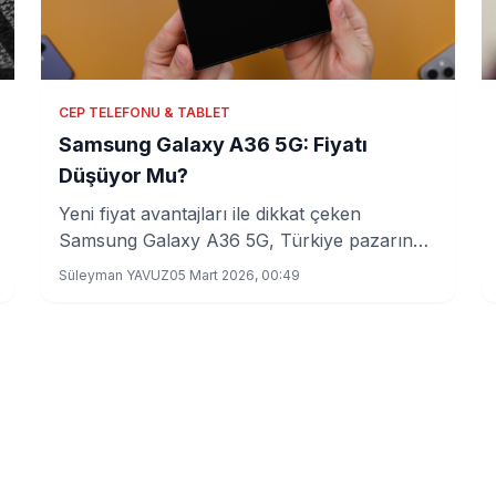
CEP TELEFONU & TABLET
Samsung Galaxy A36 5G: Fiyatı
Düşüyor Mu?
Yeni fiyat avantajları ile dikkat çeken
Samsung Galaxy A36 5G, Türkiye pazarında
nasıl bir etki yaratacak? İşte detaylar!
Süleyman YAVUZ
05 Mart 2026, 00:49