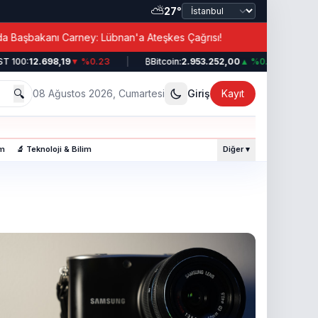
⛅
27°
|
şbakanı Carney: Lübnan'a Ateşkes Çağrısı!
Erdoğan’
 100:
12.698,19
▼ %0.23
|
₿
Bitcoin:
2.953.252,00
▲ %0.49
|
💵
🔍
08 Ağustos 2026, Cumartesi
Giriş
Kayıt
am
🔬 Teknoloji & Bilim
Diğer ▾