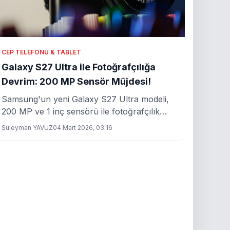
CEP TELEFONU & TABLET
Galaxy S27 Ultra ile Fotoğrafçılığa
Devrim: 200 MP Sensör Müjdesi!
Samsung'un yeni Galaxy S27 Ultra modeli,
200 MP ve 1 inç sensörü ile fotoğrafçılık
dünyasında çığır açmaya hazırlanıyor.
Süleyman YAVUZ
04 Mart 2026, 03:16
Detaylar haberimizde!