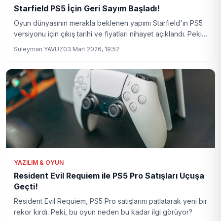
Starfield PS5 İçin Geri Sayım Başladı!
Oyun dünyasının merakla beklenen yapımı Starfield'ın PS5
versiyonu için çıkış tarihi ve fiyatları nihayet açıklandı. Peki,
bu yeni oyun ne sunacak?
Süleyman YAVUZ
03 Mart 2026, 19:52
YAZILIM & OYUN
Resident Evil Requiem ile PS5 Pro Satışları Uçuşa
Geçti!
Resident Evil Requiem, PS5 Pro satışlarını patlatarak yeni bir
rekor kırdı. Peki, bu oyun neden bu kadar ilgi görüyor?