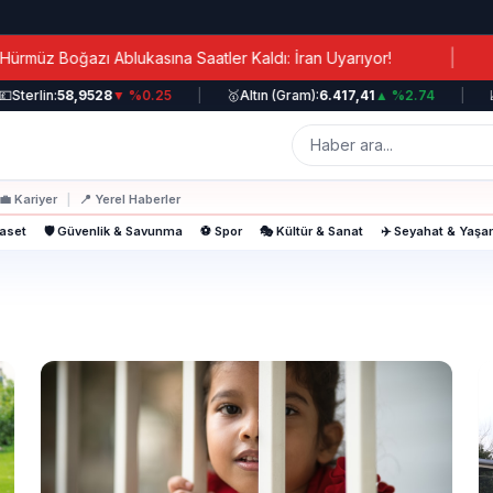
|
z Boğazı Ablukasına Saatler Kaldı: İran Uyarıyor!
Ka
Sterlin:
58,9528
▼ %0.25
|
🥇
Altın (Gram):
6.417,41
▲ %2.74
|
📈
💼
Kariyer
|
📍
Yerel Haberler
yaset
🛡️ Güvenlik & Savunma
⚽ Spor
🎭 Kültür & Sanat
✈️ Seyahat & Yaş