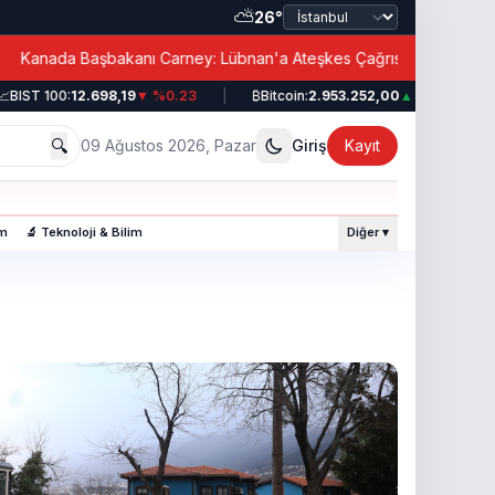
⛅
26°
|
nada Başbakanı Carney: Lübnan'a Ateşkes Çağrısı!
BIST 100:
12.698,19
▼ %0.23
|
₿
Bitcoin:
2.953.252,00
▲ %0.49
|
🔍
09 Ağustos 2026, Pazar
Giriş
Kayıt
am
🔬 Teknoloji & Bilim
Diğer ▾