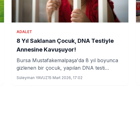
ADALET
8 Yıl Saklanan Çocuk, DNA Testiyle
Annesine Kavuşuyor!
Bursa Mustafakemalpaşa'da 8 yıl boyunca
gizlenen bir çocuk, yapılan DNA testi
sonucunda gerçek annesine teslim edilmek
Süleyman YAVUZ
15 Mart 2026, 17:02
üzere. Olay, aile içi çatışmaların ve
toplumdaki çocuk hakları ihlallerinin yeniden
gündeme gelmesine yol açtı.