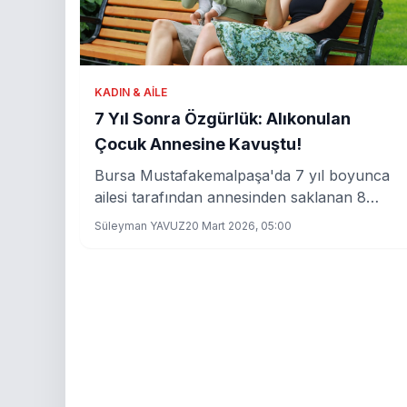
KADIN & AILE
7 Yıl Sonra Özgürlük: Alıkonulan
Çocuk Annesine Kavuştu!
Bursa Mustafakemalpaşa'da 7 yıl boyunca
ailesi tarafından annesinden saklanan 8
yaşındaki çocuk, Almanya'dan gelen
Süleyman YAVUZ
20 Mart 2026, 05:00
annesiyle ilk kez buluştu. Çocuğun annesine
karşı yaşadığı duygusal serüven gün yüzüne
çıktı.