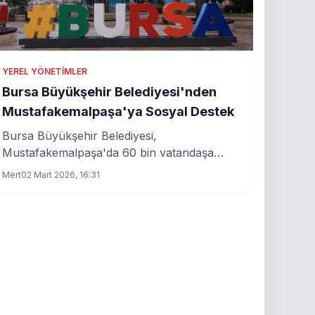
YEREL YÖNETIMLER
Bursa Büyükşehir Belediyesi'nden
Mustafakemalpaşa'ya Sosyal Destek
Bursa Büyükşehir Belediyesi,
Mustafakemalpaşa'da 60 bin vatandaşa
sosyal destek sağlayacağını açıkladı. Başkan
Mert
02 Mart 2026, 16:31
Bozbey, üreticilerin yalnız bırakılmayacağını
vurguladı.