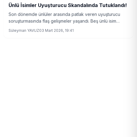
Ünlü İsimler Uyuşturucu Skandalında Tutuklandı!
Son dönemde ünlüler arasında patlak veren uyuşturucu
soruşturmasında flaş gelişmeler yaşandı. Beş ünlü isim
tutuklanırken, Kaan Tangöze'nin test sonuçları dikkat çekti.
Süleyman YAVUZ
03 Mart 2026, 19:41