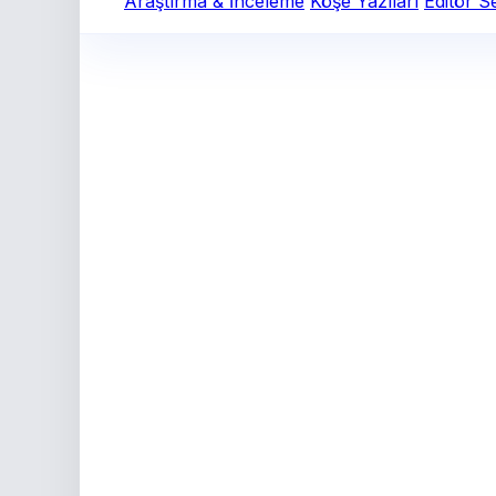
Araştırma & İnceleme
Köşe Yazıları
Editör S