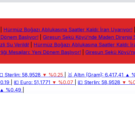
Hürmüz Boğazı Ablukasına Saatler Kaldı: İran Uyarıyor!
|
 Dönem Başlıyor!
|
Giresun Sekü Köyü’nde Maden Direnişi 5. 
 Su Verildi!
|
Hürmüz Boğazı Ablukasına Saatler Kaldı: İran
iği Mesajları: Yeni Dönem Başlıyor!
|
Giresun Sekü Köyü’nde
Sterlin:
58,9528
▼ %0.25
|
🥇
Altın (Gram):
6.417,41
▲ %2
.19
|
💶
Euro:
51,1771
▼ %0.07
|
💷
Sterlin:
58,9528
▼ %0.
 %0.49
|