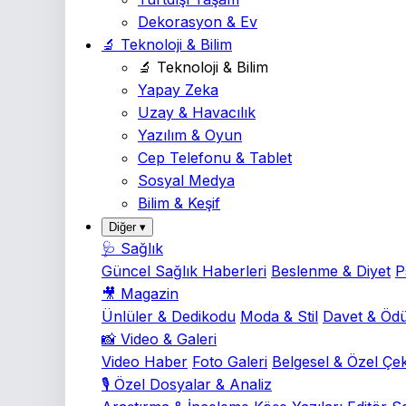
Dekorasyon & Ev
🔬 Teknoloji & Bilim
🔬 Teknoloji & Bilim
Yapay Zeka
Uzay & Havacılık
Yazılım & Oyun
Cep Telefonu & Tablet
Sosyal Medya
Bilim & Keşif
Diğer ▾
🩺 Sağlık
Güncel Sağlık Haberleri
Beslenme & Diyet
P
🎥 Magazin
Ünlüler & Dedikodu
Moda & Stil
Davet & Ödü
📸 Video & Galeri
Video Haber
Foto Galeri
Belgesel & Özel Çe
🎙️ Özel Dosyalar & Analiz