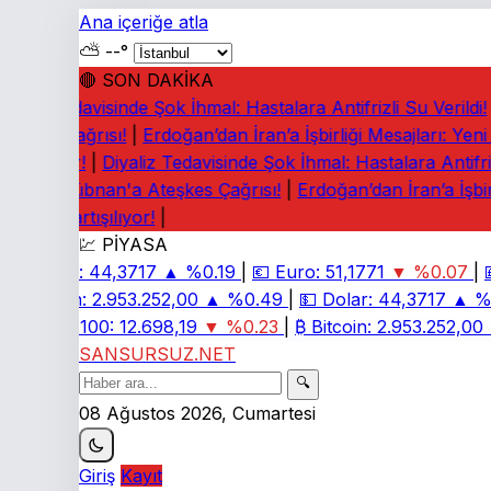
Ana içeriğe atla
⛅
--°
🔴 SON DAKİKA
yaliz Tedavisinde Şok İhmal: Hastalara Antifrizli Su Verildi!
|
eşkes Çağrısı!
|
Erdoğan’dan İran’a İşbirliği Mesajları: Yeni
rtışılıyor!
|
Diyaliz Tedavisinde Şok İhmal: Hastalara Antifrizli
rney: Lübnan'a Ateşkes Çağrısı!
|
Erdoğan’dan İran’a İşbirl
iaları Tartışılıyor!
|
💹 PİYASA
💵
Dolar:
44,3717
▲ %0.19
|
💶
Euro:
51,1771
▼ %0.07
|
💷
₿
Bitcoin:
2.953.252,00
▲ %0.49
|
💵
Dolar:
44,3717
▲ %0
📈
BIST 100:
12.698,19
▼ %0.23
|
₿
Bitcoin:
2.953.252,00
▲
SANSURSUZ.NET
🔍
08 Ağustos 2026, Cumartesi
Giriş
Kayıt