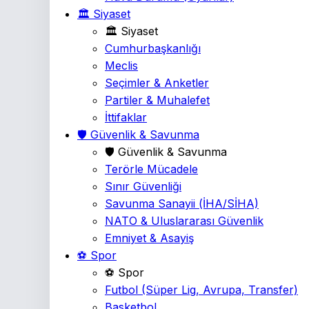
🏛️ Siyaset
🏛️ Siyaset
Cumhurbaşkanlığı
Meclis
Seçimler & Anketler
Partiler & Muhalefet
İttifaklar
🛡️ Güvenlik & Savunma
🛡️ Güvenlik & Savunma
Terörle Mücadele
Sınır Güvenliği
Savunma Sanayii
(İHA/SİHA)
NATO & Uluslararası Güvenlik
Emniyet & Asayiş
⚽ Spor
⚽ Spor
Futbol
(Süper Lig, Avrupa, Transfer)
Basketbol