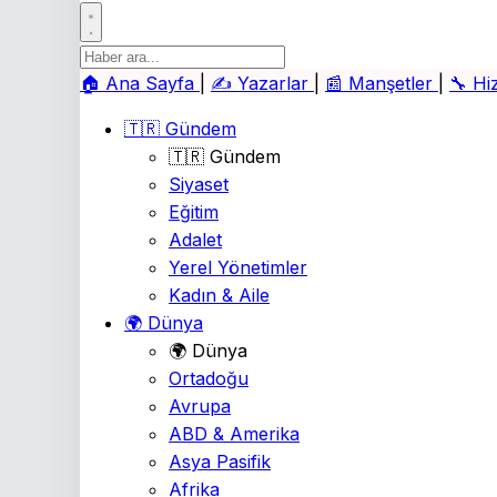
🏠
Ana Sayfa
|
✍️
Yazarlar
|
📰
Manşetler
|
🔧
Hi
🇹🇷 Gündem
🇹🇷 Gündem
Siyaset
Eğitim
Adalet
Yerel Yönetimler
Kadın & Aile
🌍 Dünya
🌍 Dünya
Ortadoğu
Avrupa
ABD & Amerika
Asya Pasifik
Afrika