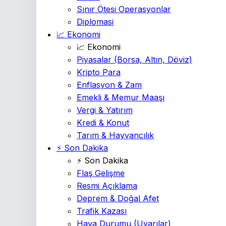
Sınır Ötesi Operasyonlar
Diplomasi
📈 Ekonomi
📈 Ekonomi
Piyasalar
(Borsa, Altın, Döviz)
Kripto Para
Enflasyon & Zam
Emekli & Memur Maaşı
Vergi & Yatırım
Kredi & Konut
Tarım & Hayvancılık
⚡ Son Dakika
⚡ Son Dakika
Flaş Gelişme
Resmi Açıklama
Deprem & Doğal Afet
Trafik Kazası
Hava Durumu
(Uyarılar)