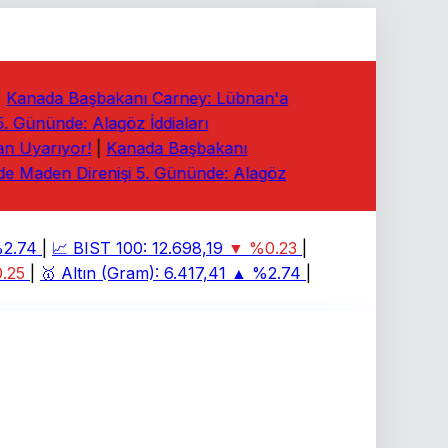
Kanada Başbakanı Carney: Lübnan'a
Gününde: Alagöz İddiaları
 Uyarıyor!
|
Kanada Başbakanı
 Maden Direnişi 5. Gününde: Alagöz
.74
|
📈
BIST 100:
12.698,19
▼ %0.23
|
25
|
🥇
Altın (Gram):
6.417,41
▲ %2.74
|