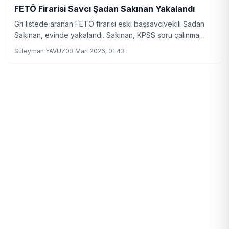
FETÖ Firarisi Savcı Şadan Sakınan Yakalandı
Gri listede aranan FETÖ firarisi eski başsavcıvekili Şadan
Sakınan, evinde yakalandı. Sakınan, KPSS soru çalınma
dosyasını kapatmakla suçlanıyordu.
Süleyman YAVUZ
03 Mart 2026, 01:43